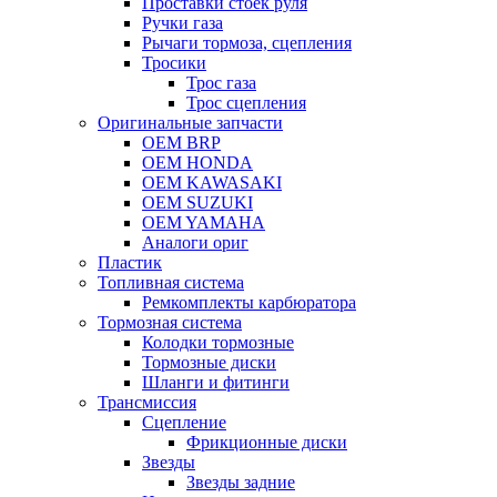
Проставки стоек руля
Ручки газа
Рычаги тормоза, сцепления
Тросики
Трос газа
Трос сцепления
Оригинальные запчасти
OEM BRP
OEM HONDA
OEM KAWASAKI
OEM SUZUKI
OEM YAMAHA
Аналоги ориг
Пластик
Топливная система
Ремкомплекты карбюратора
Тормозная система
Колодки тормозные
Тормозные диски
Шланги и фитинги
Трансмиссия
Cцепление
Фрикционные диски
Звезды
Звезды задние