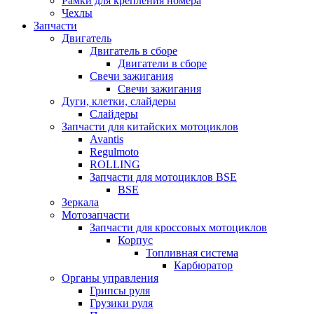
Рамки для крепления номера
Чехлы
Запчасти
Двигатель
Двигатель в сборе
Двигатели в сборе
Свечи зажигания
Свечи зажигания
Дуги, клетки, слайдеры
Слайдеры
Запчасти для китайских мотоциклов
Avantis
Regulmoto
ROLLING
Запчасти для мотоциклов BSE
BSE
Зеркала
Мотозапчасти
Запчасти для кроссовых мотоциклов
Корпус
Топливная система
Карбюратор
Органы управления
Грипсы руля
Грузики руля