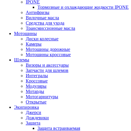
IPONE
Тормозные и охлаждающие жидкости IPONE
Антифризы
Вилочные масла
Средства для ухода
Трансмиссионные масла
Мотошины
Диски колесные
Камеры
Мотошины дорожные
Мотошины кроссовые
Шлемы
Визоры и аксессуары
Запчасти для шлемов
Интегралы
Кроссовые
Модуляры
Мотарды
Мотогарнитуры
Открытые
Экипировка
Джерси
Дождевики
Защита
Защита встраиваемая