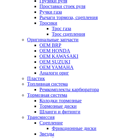
Грузики руля
Проставки стоек руля
Ручки газа
Рычаги тормоза, сцепления
Тросики
Трос газа
Трос сцепления
Оригинальные запчасти
OEM BRP
OEM HONDA
OEM KAWASAKI
OEM SUZUKI
OEM YAMAHA
Аналоги ориг
Пластик
Топливная система
Ремкомплекты карбюратора
Тормозная система
Колодки тормозные
Тормозные диски
Шланги и фитинги
Трансмиссия
Cцепление
Фрикционные диски
Звезды