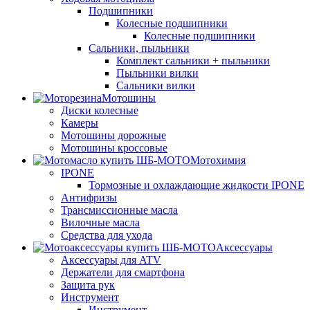
Подшипники
Колесные подшипники
Колесные подшипники
Сальники, пыльники
Комплект сальники + пыльники
Пыльники вилки
Сальники вилки
Мотошины
Диски колесные
Камеры
Мотошины дорожные
Мотошины кроссовые
Мотохимия
IPONE
Тормозные и охлаждающие жидкости IPONE
Антифризы
Трансмиссионные масла
Вилочные масла
Средства для ухода
Аксессуары
Аксессуары для ATV
Держатели для смартфона
Защита рук
Инструмент
Инструмент