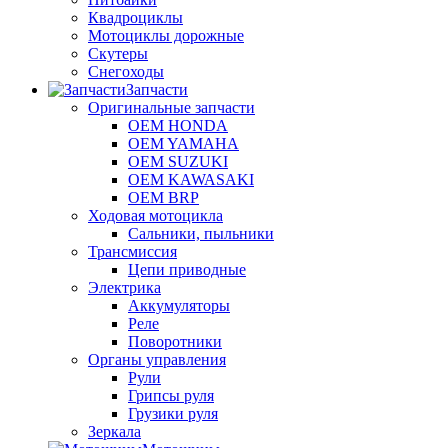
Квадроциклы
Мотоциклы дорожные
Скутеры
Снегоходы
Запчасти
Оригинальные запчасти
OEM HONDA
OEM YAMAHA
OEM SUZUKI
OEM KAWASAKI
OEM BRP
Ходовая мотоцикла
Сальники, пыльники
Трансмиссия
Цепи приводные
Электрика
Аккумуляторы
Реле
Поворотники
Органы управления
Рули
Грипсы руля
Грузики руля
Зеркала