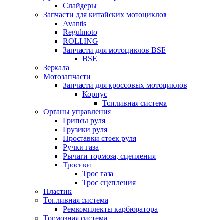
Слайдеры
Запчасти для китайских мотоциклов
Avantis
Regulmoto
ROLLING
Запчасти для мотоциклов BSE
BSE
Зеркала
Мотозапчасти
Запчасти для кроссовых мотоциклов
Корпус
Топливная система
Органы управления
Грипсы руля
Грузики руля
Проставки стоек руля
Ручки газа
Рычаги тормоза, сцепления
Тросики
Трос газа
Трос сцепления
Пластик
Топливная система
Ремкомплекты карбюратора
Тормозная система