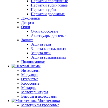
Перчатки спортивные
Перчатки туринговые
Перчатки урбан
Перчатки дорожные
Дождевики
Джерси
Очки
Очки кроссовые
Аксессуары для очков
Защита
Защита тела
Защита колена, локтя
Защита шеи
Защита встраиваемая
Подшлемники
Шлемы
Интегралы
Модуляры
Открытые
Кроссовые
Мотарды
Мотогарнитуры
Визоры и аксессуары
Мототехника
Мотоциклы кроссовые