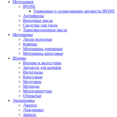
Мотохимия
IPONE
Тормозные и охлаждающие жидкости IPONE
Антифризы
Вилочные масла
Средства для ухода
Трансмиссионные масла
Мотошины
Диски колесные
Камеры
Мотошины дорожные
Мотошины кроссовые
Шлемы
Визоры и аксессуары
Запчасти для шлемов
Интегралы
Кроссовые
Модуляры
Мотарды
Мотогарнитуры
Открытые
Экипировка
Джерси
Дождевики
Защита