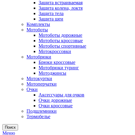
Защита встраиваемая
Защита колена, локтя
Защита тела
Защита шеи
Комплекты
Мотоботы
Мотоботы дорожные
Мотоботы кроссовые
Мотоботы спортивные
Мотокроссовки
Мотобрюки
Брюки кроссовые
Мотобрюки туринг
Мотоджинсы
Мотокуртки
Мотоперчатки
Очки
Аксессуары для очков
Очки дорожные
Очки кроссовые
Подшлемники
Термобелье
Поиск
Меню