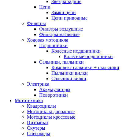
Звезды задние
Цепи
Замки цепи
Цепи приводные
Фильтры
Фильтры воздушные
Фильтры масляные
Ходовая мотоцикла
Подшипники
Колесные подшипники
Колесные подшипники
Сальники, пыльники
Комплект сальники + пыльники
Пыльники вилки
Сальники вилки
Электрика
Аккумуляторы
Поворотники
Мототехника
Квадроциклы
Мотоциклы дорожные
Мотоциклы кроссовые
Питбайки
Скутеры
Снегоходы