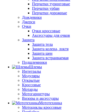
Перчатки туринговые
Перчатки урбан
Перчатки дорожные
Дождевики
Джерси
Очки
Очки кроссовые
Аксессуары для очков
Защита
Защита тела
Защита колена, локтя
Защита шеи
Защита встраиваемая
Подшлемники
Шлемы
Интегралы
Модуляры
Открытые
Кроссовые
Мотарды
Мотогарнитуры
Визоры и аксессуары
Мототехника
Мотоциклы кроссовые
Питбайки