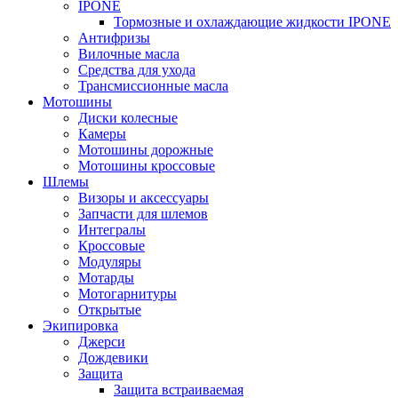
IPONE
Тормозные и охлаждающие жидкости IPONE
Антифризы
Вилочные масла
Средства для ухода
Трансмиссионные масла
Мотошины
Диски колесные
Камеры
Мотошины дорожные
Мотошины кроссовые
Шлемы
Визоры и аксессуары
Запчасти для шлемов
Интегралы
Кроссовые
Модуляры
Мотарды
Мотогарнитуры
Открытые
Экипировка
Джерси
Дождевики
Защита
Защита встраиваемая