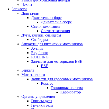
Рамки для крепления номера
Чехлы
Запчасти
Двигатель
Двигатель в сборе
Двигатели в сборе
Свечи зажигания
Свечи зажигания
Дуги, клетки, слайдеры
Слайдеры
Запчасти для китайских мотоциклов
Avantis
Regulmoto
ROLLING
Запчасти для мотоциклов BSE
BSE
Зеркала
Мотозапчасти
Запчасти для кроссовых мотоциклов
Корпус
Топливная система
Карбюратор
Органы управления
Грипсы руля
Грузики руля