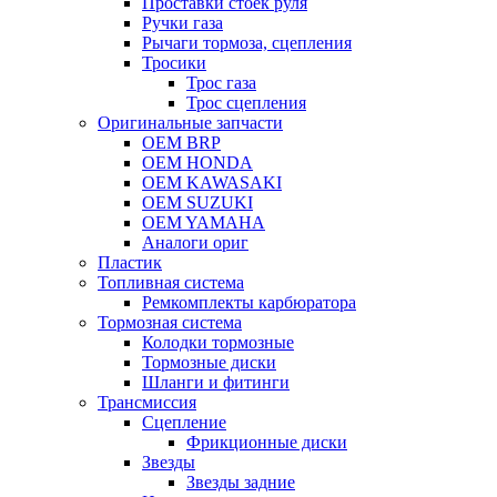
Проставки стоек руля
Ручки газа
Рычаги тормоза, сцепления
Тросики
Трос газа
Трос сцепления
Оригинальные запчасти
OEM BRP
OEM HONDA
OEM KAWASAKI
OEM SUZUKI
OEM YAMAHA
Аналоги ориг
Пластик
Топливная система
Ремкомплекты карбюратора
Тормозная система
Колодки тормозные
Тормозные диски
Шланги и фитинги
Трансмиссия
Cцепление
Фрикционные диски
Звезды
Звезды задние