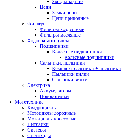
Звезды задние
Цепи
Замки цепи
Цепи приводные
Фильтры
Фильтры воздушные
Фильтры масляные
Ходовая мотоцикла
Подшипники
Колесные подшипники
Колесные подшипники
Сальники, пыльники
Комплект сальники + пыльники
Пыльники вилки
Сальники вилки
Электрика
Аккумуляторы
Поворотники
Мототехника
Квадроциклы
Мотоциклы дорожные
Мотоциклы кроссовые
Питбайки
Скутеры
Снегоходы