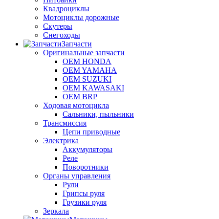
Квадроциклы
Мотоциклы дорожные
Скутеры
Снегоходы
Запчасти
Оригинальные запчасти
OEM HONDA
OEM YAMAHA
OEM SUZUKI
OEM KAWASAKI
OEM BRP
Ходовая мотоцикла
Сальники, пыльники
Трансмиссия
Цепи приводные
Электрика
Аккумуляторы
Реле
Поворотники
Органы управления
Рули
Грипсы руля
Грузики руля
Зеркала