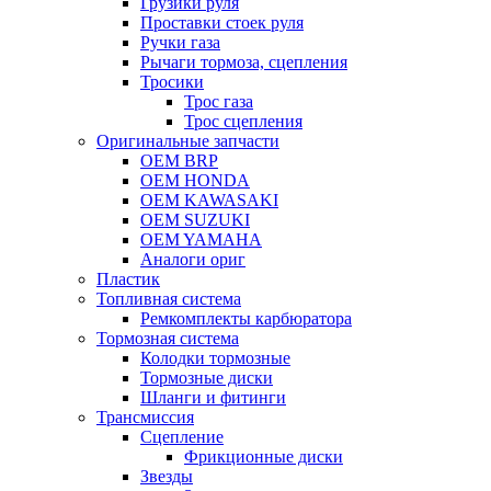
Грузики руля
Проставки стоек руля
Ручки газа
Рычаги тормоза, сцепления
Тросики
Трос газа
Трос сцепления
Оригинальные запчасти
OEM BRP
OEM HONDA
OEM KAWASAKI
OEM SUZUKI
OEM YAMAHA
Аналоги ориг
Пластик
Топливная система
Ремкомплекты карбюратора
Тормозная система
Колодки тормозные
Тормозные диски
Шланги и фитинги
Трансмиссия
Cцепление
Фрикционные диски
Звезды