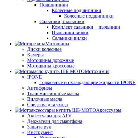
Подшипники
Колесные подшипники
Колесные подшипники
Сальники, пыльники
Комплект сальники + пыльники
Пыльники вилки
Сальники вилки
Мотошины
Диски колесные
Камеры
Мотошины дорожные
Мотошины кроссовые
Мотохимия
IPONE
Тормозные и охлаждающие жидкости IPONE
Антифризы
Трансмиссионные масла
Вилочные масла
Средства для ухода
Аксессуары
Аксессуары для ATV
Держатели для смартфона
Защита рук
Инструмент
Инструмент