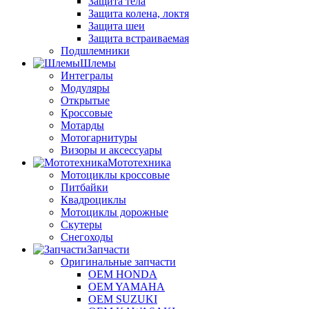
Защита тела
Защита колена, локтя
Защита шеи
Защита встраиваемая
Подшлемники
Шлемы
Интегралы
Модуляры
Открытые
Кроссовые
Мотарды
Мотогарнитуры
Визоры и аксессуары
Мототехника
Мотоциклы кроссовые
Питбайки
Квадроциклы
Мотоциклы дорожные
Скутеры
Снегоходы
Запчасти
Оригинальные запчасти
OEM HONDA
OEM YAMAHA
OEM SUZUKI