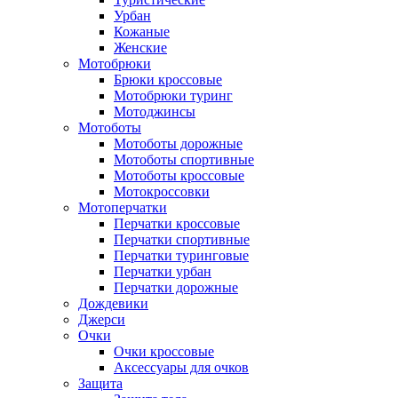
Урбан
Кожаные
Женские
Мотобрюки
Брюки кроссовые
Мотобрюки туринг
Мотоджинсы
Мотоботы
Мотоботы дорожные
Мотоботы спортивные
Мотоботы кроссовые
Мотокроссовки
Мотоперчатки
Перчатки кроссовые
Перчатки спортивные
Перчатки туринговые
Перчатки урбан
Перчатки дорожные
Дождевики
Джерси
Очки
Очки кроссовые
Аксессуары для очков
Защита