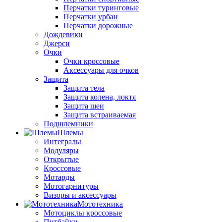
Перчатки туринговые
Перчатки урбан
Перчатки дорожные
Дождевики
Джерси
Очки
Очки кроссовые
Аксессуары для очков
Защита
Защита тела
Защита колена, локтя
Защита шеи
Защита встраиваемая
Подшлемники
Шлемы
Интегралы
Модуляры
Открытые
Кроссовые
Мотарды
Мотогарнитуры
Визоры и аксессуары
Мототехника
Мотоциклы кроссовые
Питбайки