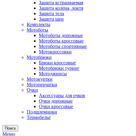
Защита встраиваемая
Защита колена, локтя
Защита тела
Защита шеи
Комплекты
Мотоботы
Мотоботы дорожные
Мотоботы кроссовые
Мотоботы спортивные
Мотокроссовки
Мотобрюки
Брюки кроссовые
Мотобрюки туринг
Мотоджинсы
Мотокуртки
Мотоперчатки
Очки
Аксессуары для очков
Очки дорожные
Очки кроссовые
Подшлемники
Термобелье
Поиск
Меню