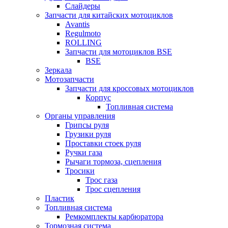
Слайдеры
Запчасти для китайских мотоциклов
Avantis
Regulmoto
ROLLING
Запчасти для мотоциклов BSE
BSE
Зеркала
Мотозапчасти
Запчасти для кроссовых мотоциклов
Корпус
Топливная система
Органы управления
Грипсы руля
Грузики руля
Проставки стоек руля
Ручки газа
Рычаги тормоза, сцепления
Тросики
Трос газа
Трос сцепления
Пластик
Топливная система
Ремкомплекты карбюратора
Тормозная система