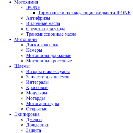
Мотохимия
IPONE
Тормозные и охлаждающие жидкости IPONE
Антифризы
Вилочные масла
Средства для ухода
Трансмиссионные масла
Мотошины
Диски колесные
Камеры
Мотошины дорожные
Мотошины кроссовые
Шлемы
Визоры и аксессуары
Запчасти для шлемов
Интегралы
Кроссовые
Модуляры
Мотарды
Мотогарнитуры
Открытые
Экипировка
Джерси
Дождевики
Защита