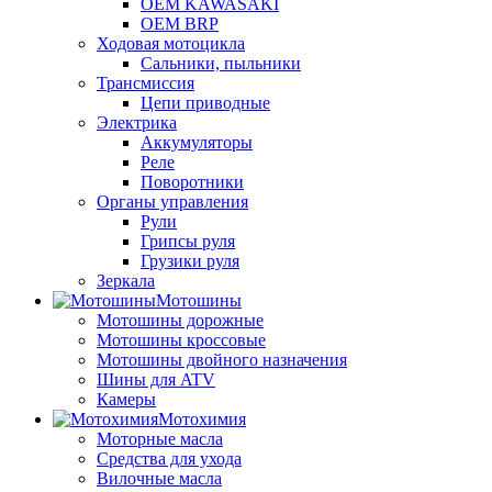
OEM KAWASAKI
OEM BRP
Ходовая мотоцикла
Сальники, пыльники
Трансмиссия
Цепи приводные
Электрика
Аккумуляторы
Реле
Поворотники
Органы управления
Рули
Грипсы руля
Грузики руля
Зеркала
Мотошины
Мотошины дорожные
Мотошины кроссовые
Мотошины двойного назначения
Шины для ATV
Камеры
Мотохимия
Моторные масла
Средства для ухода
Вилочные масла