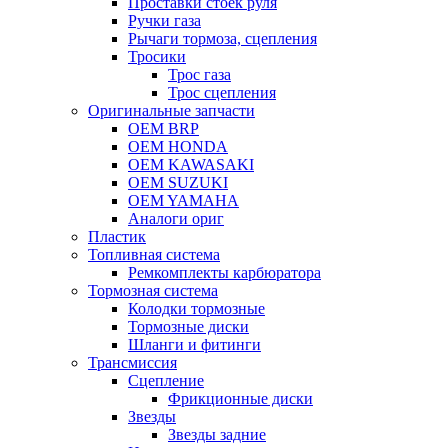
Проставки стоек руля
Ручки газа
Рычаги тормоза, сцепления
Тросики
Трос газа
Трос сцепления
Оригинальные запчасти
OEM BRP
OEM HONDA
OEM KAWASAKI
OEM SUZUKI
OEM YAMAHA
Аналоги ориг
Пластик
Топливная система
Ремкомплекты карбюратора
Тормозная система
Колодки тормозные
Тормозные диски
Шланги и фитинги
Трансмиссия
Cцепление
Фрикционные диски
Звезды
Звезды задние