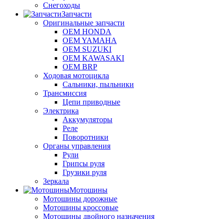
Снегоходы
Запчасти
Оригинальные запчасти
OEM HONDA
OEM YAMAHA
OEM SUZUKI
OEM KAWASAKI
OEM BRP
Ходовая мотоцикла
Сальники, пыльники
Трансмиссия
Цепи приводные
Электрика
Аккумуляторы
Реле
Поворотники
Органы управления
Рули
Грипсы руля
Грузики руля
Зеркала
Мотошины
Мотошины дорожные
Мотошины кроссовые
Мотошины двойного назначения