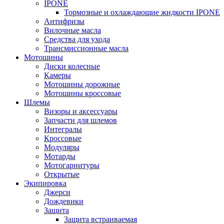
IPONE
Тормозные и охлаждающие жидкости IPONE
Антифризы
Вилочные масла
Средства для ухода
Трансмиссионные масла
Мотошины
Диски колесные
Камеры
Мотошины дорожные
Мотошины кроссовые
Шлемы
Визоры и аксессуары
Запчасти для шлемов
Интегралы
Кроссовые
Модуляры
Мотарды
Мотогарнитуры
Открытые
Экипировка
Джерси
Дождевики
Защита
Защита встраиваемая