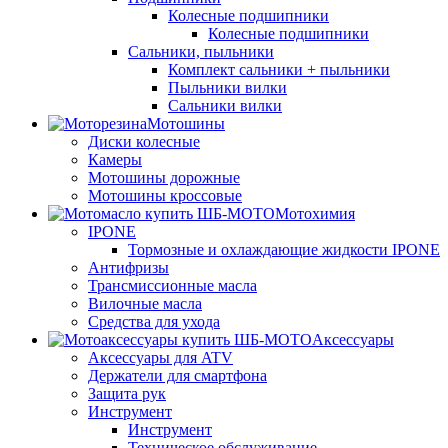
Колесные подшипники
Колесные подшипники
Сальники, пыльники
Комплект сальники + пыльники
Пыльники вилки
Сальники вилки
Мотошины
Диски колесные
Камеры
Мотошины дорожные
Мотошины кроссовые
Мотохимия
IPONE
Тормозные и охлаждающие жидкости IPONE
Антифризы
Трансмиссионные масла
Вилочные масла
Средства для ухода
Аксессуары
Аксессуары для ATV
Держатели для смартфона
Защита рук
Инструмент
Инструмент
Техническое обслуживание