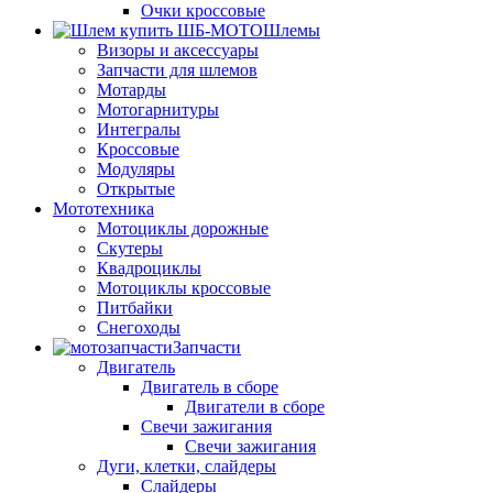
Очки кроссовые
Шлемы
Визоры и аксессуары
Запчасти для шлемов
Мотарды
Мотогарнитуры
Интегралы
Кроссовые
Модуляры
Открытые
Мототехника
Мотоциклы дорожные
Скутеры
Квадроциклы
Мотоциклы кроссовые
Питбайки
Снегоходы
Запчасти
Двигатель
Двигатель в сборе
Двигатели в сборе
Свечи зажигания
Свечи зажигания
Дуги, клетки, слайдеры
Слайдеры