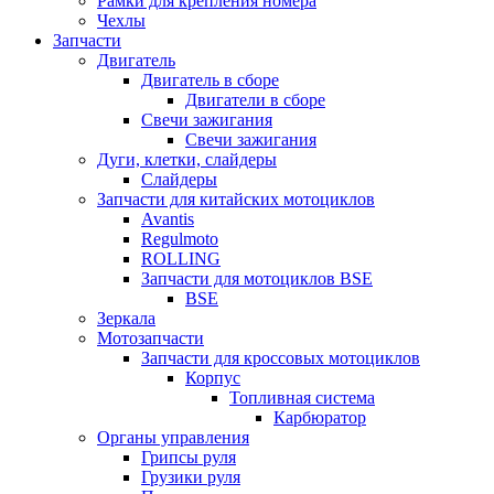
Рамки для крепления номера
Чехлы
Запчасти
Двигатель
Двигатель в сборе
Двигатели в сборе
Свечи зажигания
Свечи зажигания
Дуги, клетки, слайдеры
Слайдеры
Запчасти для китайских мотоциклов
Avantis
Regulmoto
ROLLING
Запчасти для мотоциклов BSE
BSE
Зеркала
Мотозапчасти
Запчасти для кроссовых мотоциклов
Корпус
Топливная система
Карбюратор
Органы управления
Грипсы руля
Грузики руля