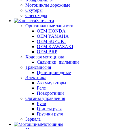
Мотоциклы дорожные
Скутеры
Снегоходы
Запчасти
Оригинальные запчасти
OEM HONDA
OEM YAMAHA
OEM SUZUKI
OEM KAWASAKI
OEM BRP
Ходовая мотоцикла
Сальники, пыльники
Трансмиссия
Цепи приводные
Электрика
Аккумуляторы
Реле
Поворотники
Органы управления
Рули
Грипсы руля
Грузики руля
Зеркала
Мотошины