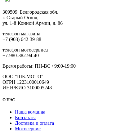
можно
выбрать
309509, Белгородская обл.
на
г. Старый Оскол,
странице
ул. 1-й Конной Армии, д. 86
товара.
телефон магазина
+7 (903) 642-39-88
телефон мотосервиса
+7-980-382-94-40
Время работы: ПН-ВС / 9:00-19:00
ООО "ШБ-МОТО"
ОГРН 1223100010649
ИНН/КИО 3100005248
О НАС
Наша команда
Контакты
Доставка и оплата
Мотосервис