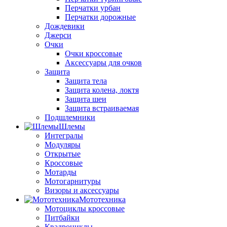
Перчатки урбан
Перчатки дорожные
Дождевики
Джерси
Очки
Очки кроссовые
Аксессуары для очков
Защита
Защита тела
Защита колена, локтя
Защита шеи
Защита встраиваемая
Подшлемники
Шлемы
Интегралы
Модуляры
Открытые
Кроссовые
Мотарды
Мотогарнитуры
Визоры и аксессуары
Мототехника
Мотоциклы кроссовые
Питбайки
Квадроциклы