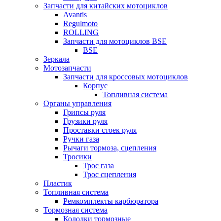
Запчасти для китайских мотоциклов
Avantis
Regulmoto
ROLLING
Запчасти для мотоциклов BSE
BSE
Зеркала
Мотозапчасти
Запчасти для кроссовых мотоциклов
Корпус
Топливная система
Органы управления
Грипсы руля
Грузики руля
Проставки стоек руля
Ручки газа
Рычаги тормоза, сцепления
Тросики
Трос газа
Трос сцепления
Пластик
Топливная система
Ремкомплекты карбюратора
Тормозная система
Колодки тормозные