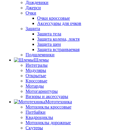
Дождевики
Джерси
Очки
Очки кроссовые
Аксессуары для очков
Защита
Защита тела
Защита колена, локтя
Защита шеи
Защита встраиваемая
Подшлемники
Шлемы
Интегралы
Модуляры
Открытые
Кроссовые
Мотарды
Мотогарнитуры
Визоры и аксессуары
Мототехника
Мотоциклы кроссовые
Питбайки
Квадроциклы
Мотоциклы дорожные
Скутеры