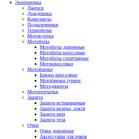
Экипировка
Джерси
Дождевики
Комплекты
Подшлемники
Термобелье
Мотокуртки
Мотоботы
Мотоботы дорожные
Мотоботы кроссовые
Мотоботы спортивные
Мотокроссовки
Мотобрюки
Брюки кроссовые
Мотобрюки туринг
Мотоджинсы
Мотоперчатки
Защита
Защита встраиваемая
Защита колена, локтя
Защита шеи
Защита тела
Очки
Очки дорожные
Аксессуары для очков