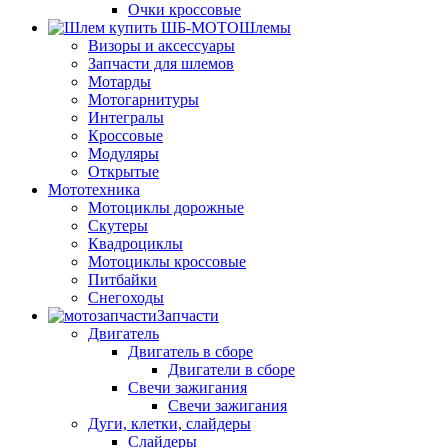
Очки кроссовые
Шлемы
Визоры и аксессуары
Запчасти для шлемов
Мотарды
Мотогарнитуры
Интегралы
Кроссовые
Модуляры
Открытые
Мототехника
Мотоциклы дорожные
Скутеры
Квадроциклы
Мотоциклы кроссовые
Питбайки
Снегоходы
Запчасти
Двигатель
Двигатель в сборе
Двигатели в сборе
Свечи зажигания
Свечи зажигания
Дуги, клетки, слайдеры
Слайдеры