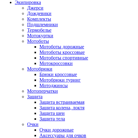
Экипировка
Джерси
Дождевики
Комплекты
Подшлемники
Термобелье
Мотокуртки
Мотоботы
Мотоботы дорожные
Мотоботы кроссовые
Мотоботы спортивные
Мотокроссовки
Мотобрюки
Брюки кроссовые
Мотобрюки туринг
Мотоджинсы
Мотоперчатки
Защита
Защита встраиваемая
Защита колена, локтя
Защита шеи
Защита тела
Очки
Очки дорожные
Аксессуары для очков