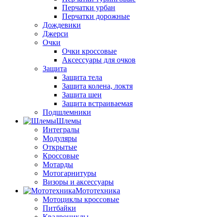
Перчатки урбан
Перчатки дорожные
Дождевики
Джерси
Очки
Очки кроссовые
Аксессуары для очков
Защита
Защита тела
Защита колена, локтя
Защита шеи
Защита встраиваемая
Подшлемники
Шлемы
Интегралы
Модуляры
Открытые
Кроссовые
Мотарды
Мотогарнитуры
Визоры и аксессуары
Мототехника
Мотоциклы кроссовые
Питбайки
Квадроциклы