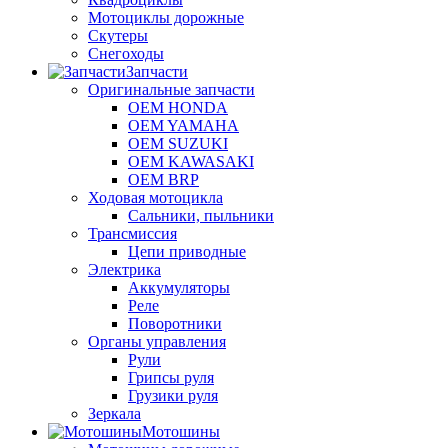
Мотоциклы дорожные
Скутеры
Снегоходы
Запчасти
Оригинальные запчасти
OEM HONDA
OEM YAMAHA
OEM SUZUKI
OEM KAWASAKI
OEM BRP
Ходовая мотоцикла
Сальники, пыльники
Трансмиссия
Цепи приводные
Электрика
Аккумуляторы
Реле
Поворотники
Органы управления
Рули
Грипсы руля
Грузики руля
Зеркала
Мотошины