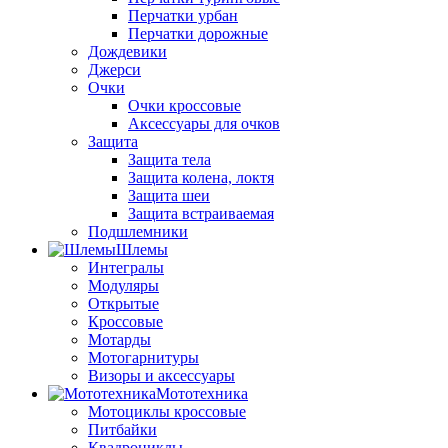
Перчатки урбан
Перчатки дорожные
Дождевики
Джерси
Очки
Очки кроссовые
Аксессуары для очков
Защита
Защита тела
Защита колена, локтя
Защита шеи
Защита встраиваемая
Подшлемники
Шлемы
Интегралы
Модуляры
Открытые
Кроссовые
Мотарды
Мотогарнитуры
Визоры и аксессуары
Мототехника
Мотоциклы кроссовые
Питбайки
Квадроциклы