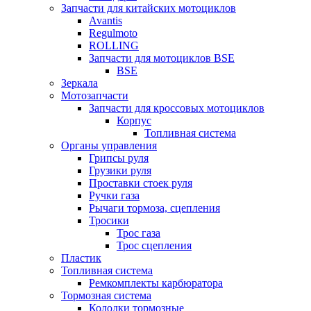
Запчасти для китайских мотоциклов
Avantis
Regulmoto
ROLLING
Запчасти для мотоциклов BSE
BSE
Зеркала
Мотозапчасти
Запчасти для кроссовых мотоциклов
Корпус
Топливная система
Органы управления
Грипсы руля
Грузики руля
Проставки стоек руля
Ручки газа
Рычаги тормоза, сцепления
Тросики
Трос газа
Трос сцепления
Пластик
Топливная система
Ремкомплекты карбюратора
Тормозная система
Колодки тормозные