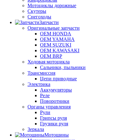
Мотоциклы дорожные
Скутеры
Снегоходы
Запчасти
Оригинальные запчасти
OEM HONDA
OEM YAMAHA
OEM SUZUKI
OEM KAWASAKI
OEM BRP
Ходовая мотоцикла
Сальники, пыльники
Трансмиссия
Цепи приводные
Электрика
Аккумуляторы
Реле
Поворотники
Органы управления
Рули
Грипсы руля
Грузики руля
Зеркала
Мотошины