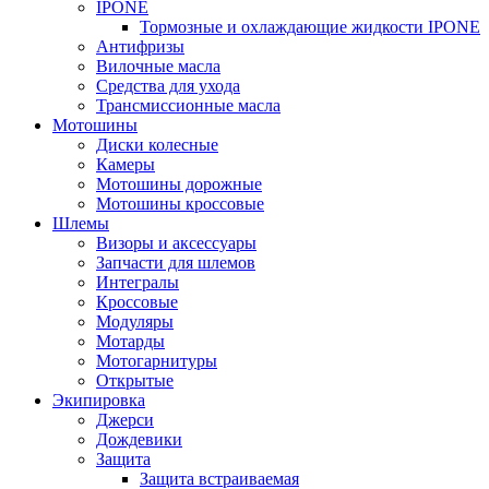
IPONE
Тормозные и охлаждающие жидкости IPONE
Антифризы
Вилочные масла
Средства для ухода
Трансмиссионные масла
Мотошины
Диски колесные
Камеры
Мотошины дорожные
Мотошины кроссовые
Шлемы
Визоры и аксессуары
Запчасти для шлемов
Интегралы
Кроссовые
Модуляры
Мотарды
Мотогарнитуры
Открытые
Экипировка
Джерси
Дождевики
Защита
Защита встраиваемая