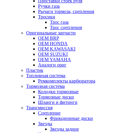
Проставки стоек руля
Ручки газа
Рычаги тормоза, сцепления
Тросики
Трос газа
Трос сцепления
Оригинальные запчасти
OEM BRP
OEM HONDA
OEM KAWASAKI
OEM SUZUKI
OEM YAMAHA
Аналоги ориг
Пластик
Топливная система
Ремкомплекты карбюратора
Тормозная система
Колодки тормозные
Тормозные диски
Шланги и фитинги
Трансмиссия
Cцепление
Фрикционные диски
Звезды
Звезды задние