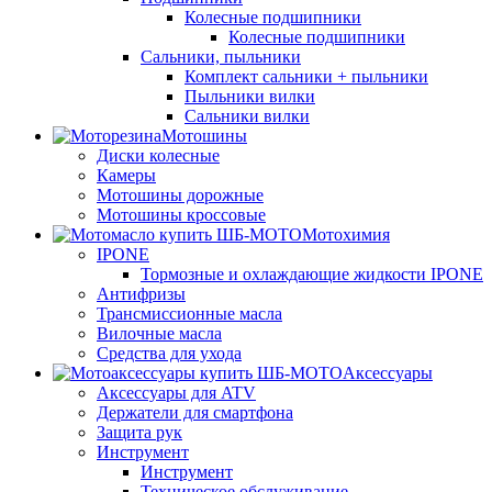
Колесные подшипники
Колесные подшипники
Сальники, пыльники
Комплект сальники + пыльники
Пыльники вилки
Сальники вилки
Мотошины
Диски колесные
Камеры
Мотошины дорожные
Мотошины кроссовые
Мотохимия
IPONE
Тормозные и охлаждающие жидкости IPONE
Антифризы
Трансмиссионные масла
Вилочные масла
Средства для ухода
Аксессуары
Аксессуары для ATV
Держатели для смартфона
Защита рук
Инструмент
Инструмент
Техническое обслуживание