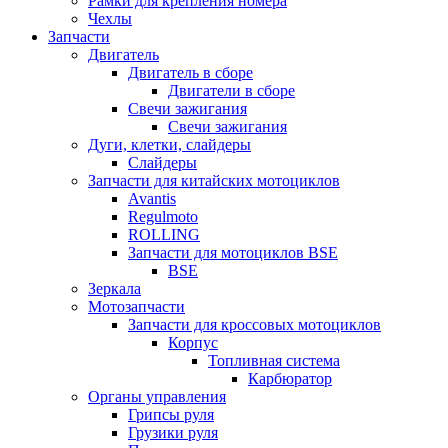
Рамки для крепления номера
Чехлы
Запчасти
Двигатель
Двигатель в сборе
Двигатели в сборе
Свечи зажигания
Свечи зажигания
Дуги, клетки, слайдеры
Слайдеры
Запчасти для китайских мотоциклов
Avantis
Regulmoto
ROLLING
Запчасти для мотоциклов BSE
BSE
Зеркала
Мотозапчасти
Запчасти для кроссовых мотоциклов
Корпус
Топливная система
Карбюратор
Органы управления
Грипсы руля
Грузики руля