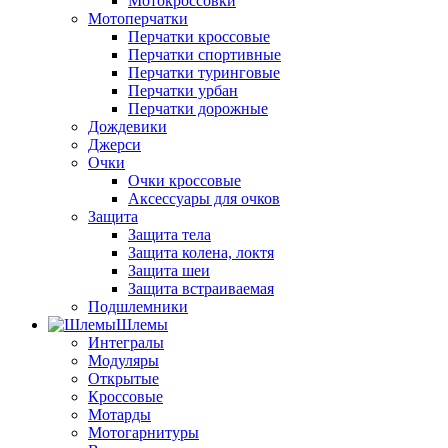
Мотокроссовки
Мотоперчатки
Перчатки кроссовые
Перчатки спортивные
Перчатки туринговые
Перчатки урбан
Перчатки дорожные
Дождевики
Джерси
Очки
Очки кроссовые
Аксессуары для очков
Защита
Защита тела
Защита колена, локтя
Защита шеи
Защита встраиваемая
Подшлемники
Шлемы
Интегралы
Модуляры
Открытые
Кроссовые
Мотарды
Мотогарнитуры