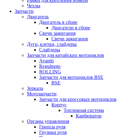
Рамки для крепления номера
Чехлы
Запчасти
Двигатель
Двигатель в сборе
Двигатели в сборе
Свечи зажигания
Свечи зажигания
Дуги, клетки, слайдеры
Слайдеры
Запчасти для китайских мотоциклов
Avantis
Regulmoto
ROLLING
Запчасти для мотоциклов BSE
BSE
Зеркала
Мотозапчасти
Запчасти для кроссовых мотоциклов
Корпус
Топливная система
Карбюратор
Органы управления
Грипсы руля
Грузики руля