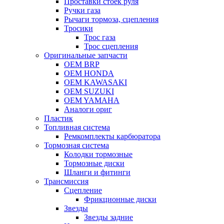
Проставки стоек руля
Ручки газа
Рычаги тормоза, сцепления
Тросики
Трос газа
Трос сцепления
Оригинальные запчасти
OEM BRP
OEM HONDA
OEM KAWASAKI
OEM SUZUKI
OEM YAMAHA
Аналоги ориг
Пластик
Топливная система
Ремкомплекты карбюратора
Тормозная система
Колодки тормозные
Тормозные диски
Шланги и фитинги
Трансмиссия
Cцепление
Фрикционные диски
Звезды
Звезды задние