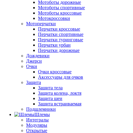
Мотоботы дорожные
Мотоботы спортивные
Мотоботы кроссовые
Мотокроссовки
Мотоперчатки
Перчатки кроссовые
Перчатки спортивные
Перчатки туринговые
Перчатки урбан
Перчатки дорожные
Дождевики
Джерси
Очки
Очки кроссовые
Аксессуары для очков
Защита
Защита тела
Защита колена, локтя
Защита шеи
Защита встраиваемая
Подшлемники
Шлемы
Интегралы
Модуляры
Открытые