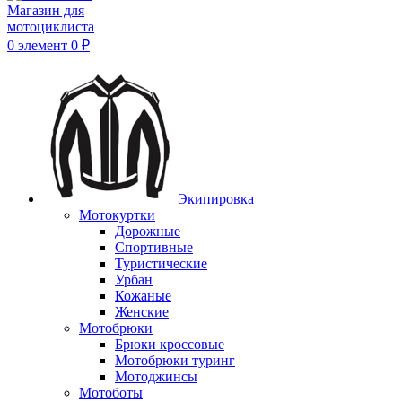
0
элемент
0
₽
Экипировка
Мотокуртки
Дорожные
Спортивные
Туристические
Урбан
Кожаные
Женские
Мотобрюки
Брюки кроссовые
Мотобрюки туринг
Мотоджинсы
Мотоботы