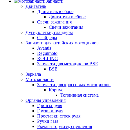
Запчасти
Двигатель
Двигатель в сборе
Двигатели в сборе
Свечи зажигания
Свечи зажигания
Дуги, клетки, слайдеры
Слайдеры
Запчасти для китайских мотоциклов
Avantis
Regulmoto
ROLLING
Запчасти для мотоциклов BSE
BSE
Зеркала
Мотозапчасти
Запчасти для кроссовых мотоциклов
Корпус
Топливная система
Органы управления
Грипсы руля
Грузики руля
Проставки стоек руля
Ручки газа
Рычаги тормоза, сцепления