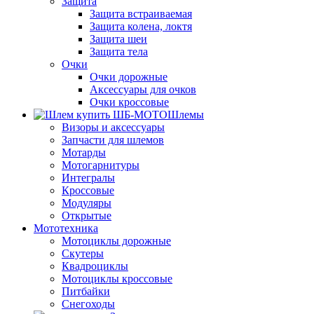
Защита
Защита встраиваемая
Защита колена, локтя
Защита шеи
Защита тела
Очки
Очки дорожные
Аксессуары для очков
Очки кроссовые
Шлемы
Визоры и аксессуары
Запчасти для шлемов
Мотарды
Мотогарнитуры
Интегралы
Кроссовые
Модуляры
Открытые
Мототехника
Мотоциклы дорожные
Скутеры
Квадроциклы
Мотоциклы кроссовые
Питбайки
Снегоходы