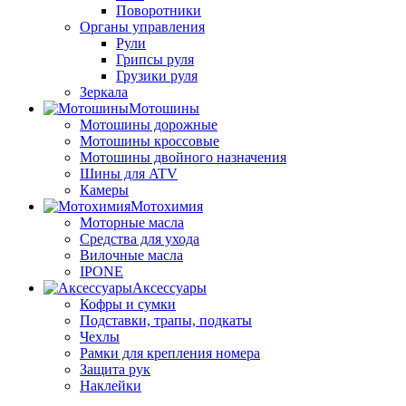
Поворотники
Органы управления
Рули
Грипсы руля
Грузики руля
Зеркала
Мотошины
Мотошины дорожные
Мотошины кроссовые
Мотошины двойного назначения
Шины для ATV
Камеры
Мотохимия
Моторные масла
Средства для ухода
Вилочные масла
IPONE
Аксессуары
Кофры и сумки
Подставки, трапы, подкаты
Чехлы
Рамки для крепления номера
Защита рук
Наклейки