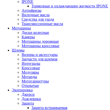
IPONE
Тормозные и охлаждающие жидкости IPONE
Антифризы
Вилочные масла
Средства для ухода
Трансмиссионные масла
Мотошины
Диски колесные
Камеры
Мотошины дорожные
Мотошины кроссовые
Шлемы
Визоры и аксессуары
Запчасти для шлемов
Интегралы
Кроссовые
Модуляры
Мотарды
Мотогарнитуры
Открытые
Экипировка
Джерси
Дождевики
Защита
Защита встраиваемая