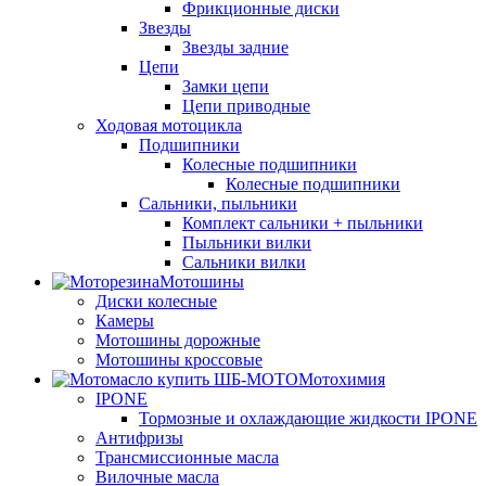
Фрикционные диски
Звезды
Звезды задние
Цепи
Замки цепи
Цепи приводные
Ходовая мотоцикла
Подшипники
Колесные подшипники
Колесные подшипники
Сальники, пыльники
Комплект сальники + пыльники
Пыльники вилки
Сальники вилки
Мотошины
Диски колесные
Камеры
Мотошины дорожные
Мотошины кроссовые
Мотохимия
IPONE
Тормозные и охлаждающие жидкости IPONE
Антифризы
Трансмиссионные масла
Вилочные масла