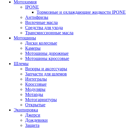
Мотохимия
IPONE
Тормозные и охлаждающие жидкости IPONE
Антифризы
Вилочные масла
Средства для ухода
Трансмиссионные масла
Мотошины
Диски колесные
Камеры
Мотошины дорожные
Мотошины кроссовые
Шлемы
Визоры и аксессуары
Запчасти для шлемов
Интегралы
Кроссовые
Модуляры
Мотарды
Мотогарнитуры
Открытые
Экипировка
Джерси
Дождевики
Защита