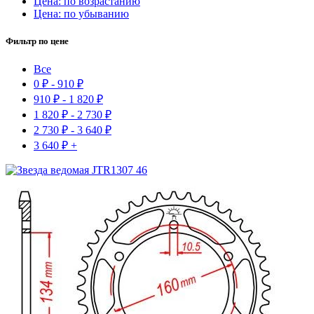
Цена: по возрастанию
Цена: по убыванию
Фильтр по цене
Все
0
₽
-
910
₽
910
₽
-
1 820
₽
1 820
₽
-
2 730
₽
2 730
₽
-
3 640
₽
3 640
₽
+