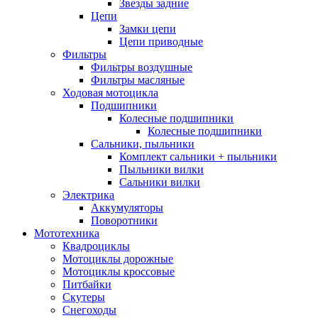
Звезды задние
Цепи
Замки цепи
Цепи приводные
Фильтры
Фильтры воздушные
Фильтры масляные
Ходовая мотоцикла
Подшипники
Колесные подшипники
Колесные подшипники
Сальники, пыльники
Комплект сальники + пыльники
Пыльники вилки
Сальники вилки
Электрика
Аккумуляторы
Поворотники
Мототехника
Квадроциклы
Мотоциклы дорожные
Мотоциклы кроссовые
Питбайки
Скутеры
Снегоходы