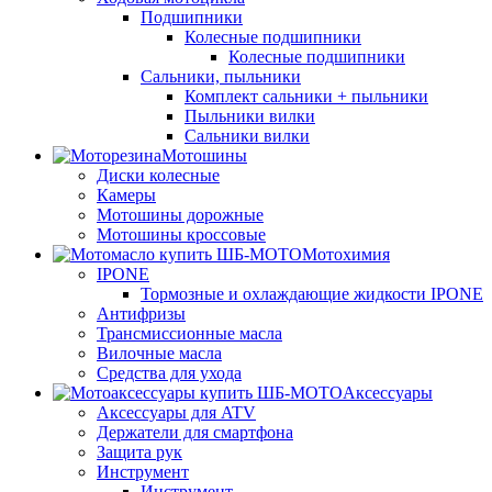
Подшипники
Колесные подшипники
Колесные подшипники
Сальники, пыльники
Комплект сальники + пыльники
Пыльники вилки
Сальники вилки
Мотошины
Диски колесные
Камеры
Мотошины дорожные
Мотошины кроссовые
Мотохимия
IPONE
Тормозные и охлаждающие жидкости IPONE
Антифризы
Трансмиссионные масла
Вилочные масла
Средства для ухода
Аксессуары
Аксессуары для ATV
Держатели для смартфона
Защита рук
Инструмент
Инструмент