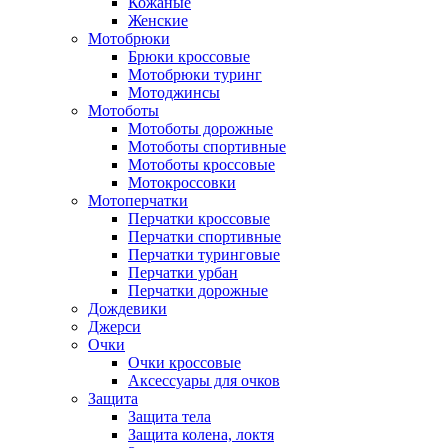
Кожаные
Женские
Мотобрюки
Брюки кроссовые
Мотобрюки туринг
Мотоджинсы
Мотоботы
Мотоботы дорожные
Мотоботы спортивные
Мотоботы кроссовые
Мотокроссовки
Мотоперчатки
Перчатки кроссовые
Перчатки спортивные
Перчатки туринговые
Перчатки урбан
Перчатки дорожные
Дождевики
Джерси
Очки
Очки кроссовые
Аксессуары для очков
Защита
Защита тела
Защита колена, локтя