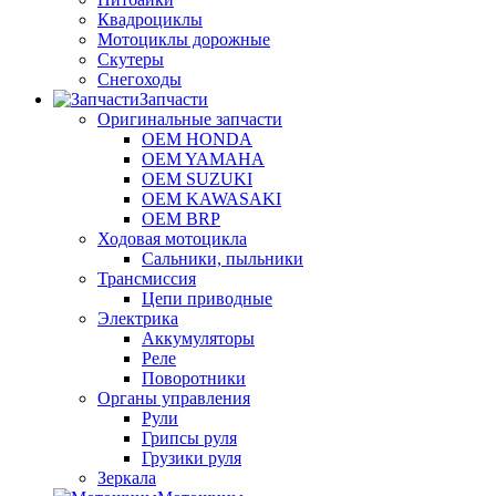
Квадроциклы
Мотоциклы дорожные
Скутеры
Снегоходы
Запчасти
Оригинальные запчасти
OEM HONDA
OEM YAMAHA
OEM SUZUKI
OEM KAWASAKI
OEM BRP
Ходовая мотоцикла
Сальники, пыльники
Трансмиссия
Цепи приводные
Электрика
Аккумуляторы
Реле
Поворотники
Органы управления
Рули
Грипсы руля
Грузики руля
Зеркала