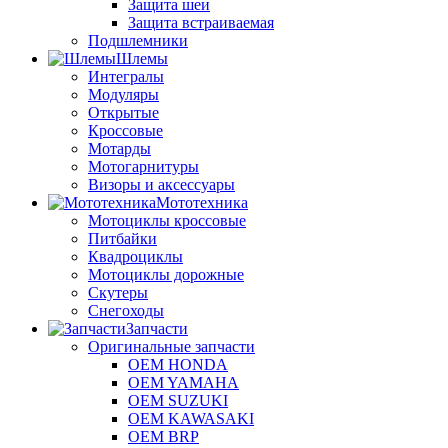
Защита шеи
Защита встраиваемая
Подшлемники
Шлемы
Интегралы
Модуляры
Открытые
Кроссовые
Мотарды
Мотогарнитуры
Визоры и аксессуары
Мототехника
Мотоциклы кроссовые
Питбайки
Квадроциклы
Мотоциклы дорожные
Скутеры
Снегоходы
Запчасти
Оригинальные запчасти
OEM HONDA
OEM YAMAHA
OEM SUZUKI
OEM KAWASAKI
OEM BRP