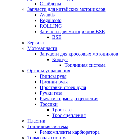
Слайдеры
Запчасти для китайских мотоциклов
Avantis
Regulmoto
ROLLING
Запчасти для мотоциклов BSE
BSE
Зеркала
Мотозапчасти
Запчасти для кроссовых мотоциклов
Корпус
Топливная система
Органы управления
Грипсы руля
Грузики руля
Проставки стоек руля
Ручки газа
Рычаги тормоза, сцепления
Тросики
Трос газа
Трос сцепления
Пластик
Топливная система
Ремкомплекты карбюратора
Тормозная система