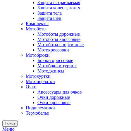
Защита встраиваемая
Защита колена, локтя
Защита тела
Защита шеи
Комплекты
Мотоботы
Мотоботы дорожные
Мотоботы кроссовые
Мотоботы спортивные
Мотокроссовки
Мотобрюки
Брюки кроссовые
Мотобрюки туринг
Мотоджинсы
Мотокуртки
Мотоперчатки
Очки
Аксессуары для очков
Очки дорожные
Очки кроссовые
Подшлемники
Термобелье
Поиск
Меню