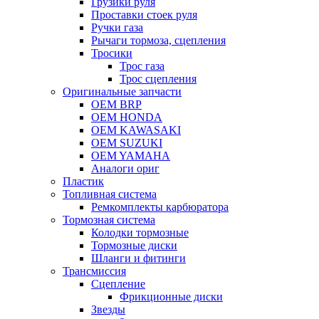
Грузики руля
Проставки стоек руля
Ручки газа
Рычаги тормоза, сцепления
Тросики
Трос газа
Трос сцепления
Оригинальные запчасти
OEM BRP
OEM HONDA
OEM KAWASAKI
OEM SUZUKI
OEM YAMAHA
Аналоги ориг
Пластик
Топливная система
Ремкомплекты карбюратора
Тормозная система
Колодки тормозные
Тормозные диски
Шланги и фитинги
Трансмиссия
Cцепление
Фрикционные диски
Звезды