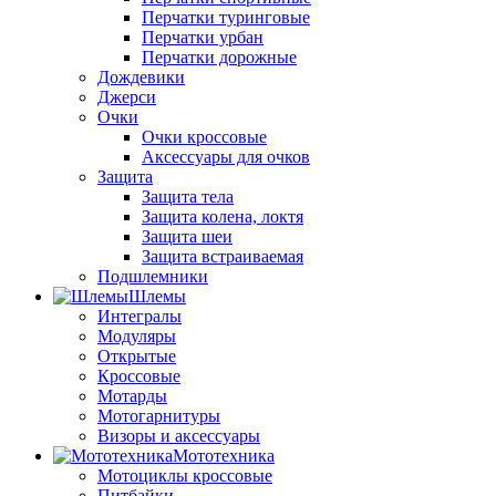
Перчатки туринговые
Перчатки урбан
Перчатки дорожные
Дождевики
Джерси
Очки
Очки кроссовые
Аксессуары для очков
Защита
Защита тела
Защита колена, локтя
Защита шеи
Защита встраиваемая
Подшлемники
Шлемы
Интегралы
Модуляры
Открытые
Кроссовые
Мотарды
Мотогарнитуры
Визоры и аксессуары
Мототехника
Мотоциклы кроссовые
Питбайки