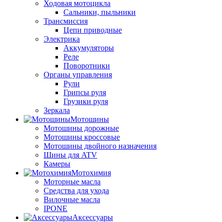
Ходовая мотоцикла
Сальники, пыльники
Трансмиссия
Цепи приводные
Электрика
Аккумуляторы
Реле
Поворотники
Органы управления
Рули
Грипсы руля
Грузики руля
Зеркала
Мотошины
Мотошины дорожные
Мотошины кроссовые
Мотошины двойного назначения
Шины для ATV
Камеры
Мотохимия
Моторные масла
Средства для ухода
Вилочные масла
IPONE
Аксессуары