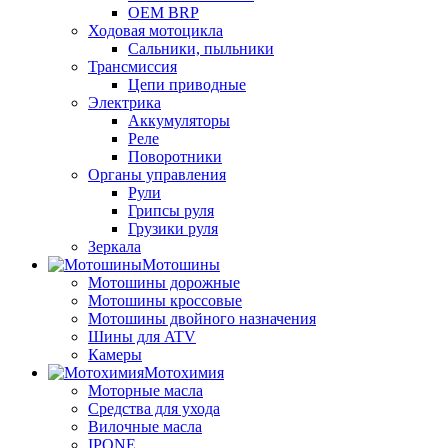
OEM BRP
Ходовая мотоцикла
Сальники, пыльники
Трансмиссия
Цепи приводные
Электрика
Аккумуляторы
Реле
Поворотники
Органы управления
Рули
Грипсы руля
Грузики руля
Зеркала
Мотошины
Мотошины дорожные
Мотошины кроссовые
Мотошины двойного назначения
Шины для ATV
Камеры
Мотохимия
Моторные масла
Средства для ухода
Вилочные масла
IPONE