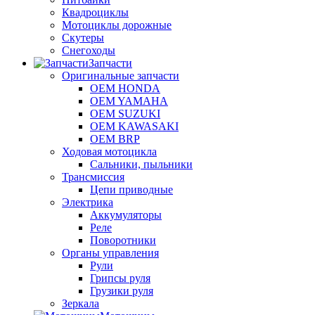
Квадроциклы
Мотоциклы дорожные
Скутеры
Снегоходы
Запчасти
Оригинальные запчасти
OEM HONDA
OEM YAMAHA
OEM SUZUKI
OEM KAWASAKI
OEM BRP
Ходовая мотоцикла
Сальники, пыльники
Трансмиссия
Цепи приводные
Электрика
Аккумуляторы
Реле
Поворотники
Органы управления
Рули
Грипсы руля
Грузики руля
Зеркала