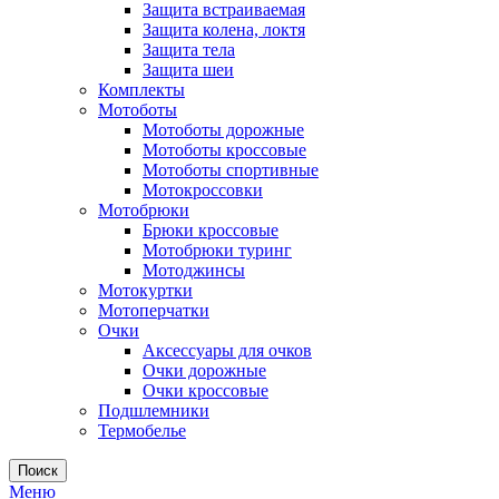
Защита встраиваемая
Защита колена, локтя
Защита тела
Защита шеи
Комплекты
Мотоботы
Мотоботы дорожные
Мотоботы кроссовые
Мотоботы спортивные
Мотокроссовки
Мотобрюки
Брюки кроссовые
Мотобрюки туринг
Мотоджинсы
Мотокуртки
Мотоперчатки
Очки
Аксессуары для очков
Очки дорожные
Очки кроссовые
Подшлемники
Термобелье
Поиск
Меню