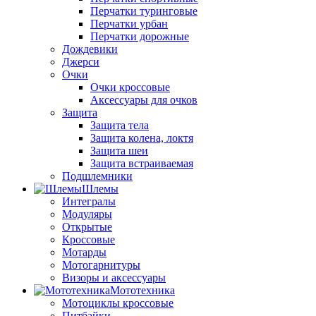
Перчатки туринговые
Перчатки урбан
Перчатки дорожные
Дождевики
Джерси
Очки
Очки кроссовые
Аксессуары для очков
Защита
Защита тела
Защита колена, локтя
Защита шеи
Защита встраиваемая
Подшлемники
Шлемы
Интегралы
Модуляры
Открытые
Кроссовые
Мотарды
Мотогарнитуры
Визоры и аксессуары
Мототехника
Мотоциклы кроссовые
Питбайки