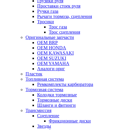
Грузики руля
Проставки стоек руля
Ручки газа
Рычаги тормоза, сцепления
Тросики
Трос газа
Трос сцепления
Оригинальные запчасти
OEM BRP
OEM HONDA
OEM KAWASAKI
OEM SUZUKI
OEM YAMAHA
Аналоги ориг
Пластик
Топливная система
Ремкомплекты карбюратора
Тормозная система
Колодки тормозные
Тормозные диски
Шланги и фитинги
Трансмиссия
Cцепление
Фрикционные диски
Звезды