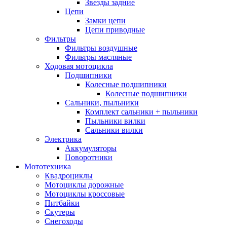
Звезды задние
Цепи
Замки цепи
Цепи приводные
Фильтры
Фильтры воздушные
Фильтры масляные
Ходовая мотоцикла
Подшипники
Колесные подшипники
Колесные подшипники
Сальники, пыльники
Комплект сальники + пыльники
Пыльники вилки
Сальники вилки
Электрика
Аккумуляторы
Поворотники
Мототехника
Квадроциклы
Мотоциклы дорожные
Мотоциклы кроссовые
Питбайки
Скутеры
Снегоходы