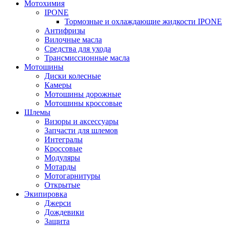
Мотохимия
IPONE
Тормозные и охлаждающие жидкости IPONE
Антифризы
Вилочные масла
Средства для ухода
Трансмиссионные масла
Мотошины
Диски колесные
Камеры
Мотошины дорожные
Мотошины кроссовые
Шлемы
Визоры и аксессуары
Запчасти для шлемов
Интегралы
Кроссовые
Модуляры
Мотарды
Мотогарнитуры
Открытые
Экипировка
Джерси
Дождевики
Защита