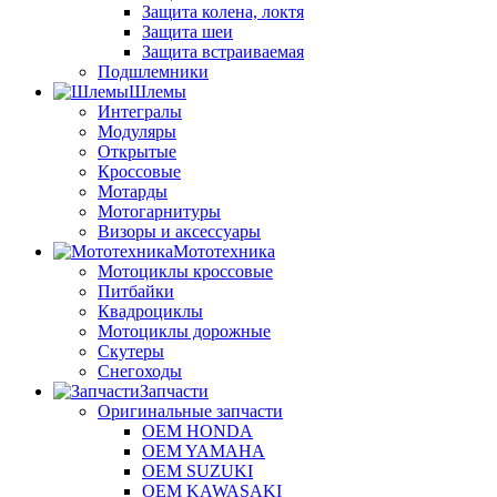
Защита колена, локтя
Защита шеи
Защита встраиваемая
Подшлемники
Шлемы
Интегралы
Модуляры
Открытые
Кроссовые
Мотарды
Мотогарнитуры
Визоры и аксессуары
Мототехника
Мотоциклы кроссовые
Питбайки
Квадроциклы
Мотоциклы дорожные
Скутеры
Снегоходы
Запчасти
Оригинальные запчасти
OEM HONDA
OEM YAMAHA
OEM SUZUKI
OEM KAWASAKI