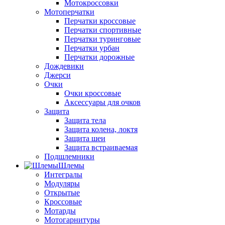
Мотокроссовки
Мотоперчатки
Перчатки кроссовые
Перчатки спортивные
Перчатки туринговые
Перчатки урбан
Перчатки дорожные
Дождевики
Джерси
Очки
Очки кроссовые
Аксессуары для очков
Защита
Защита тела
Защита колена, локтя
Защита шеи
Защита встраиваемая
Подшлемники
Шлемы
Интегралы
Модуляры
Открытые
Кроссовые
Мотарды
Мотогарнитуры