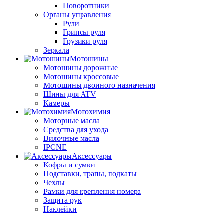
Поворотники
Органы управления
Рули
Грипсы руля
Грузики руля
Зеркала
Мотошины
Мотошины дорожные
Мотошины кроссовые
Мотошины двойного назначения
Шины для ATV
Камеры
Мотохимия
Моторные масла
Средства для ухода
Вилочные масла
IPONE
Аксессуары
Кофры и сумки
Подставки, трапы, подкаты
Чехлы
Рамки для крепления номера
Защита рук
Наклейки