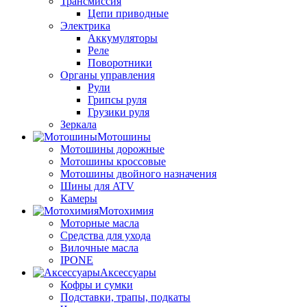
Трансмиссия
Цепи приводные
Электрика
Аккумуляторы
Реле
Поворотники
Органы управления
Рули
Грипсы руля
Грузики руля
Зеркала
Мотошины
Мотошины дорожные
Мотошины кроссовые
Мотошины двойного назначения
Шины для ATV
Камеры
Мотохимия
Моторные масла
Средства для ухода
Вилочные масла
IPONE
Аксессуары
Кофры и сумки
Подставки, трапы, подкаты