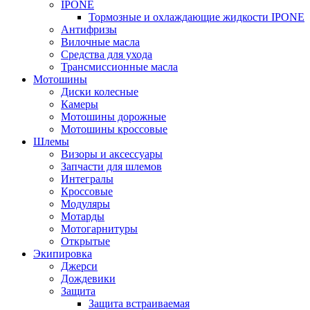
IPONE
Тормозные и охлаждающие жидкости IPONE
Антифризы
Вилочные масла
Средства для ухода
Трансмиссионные масла
Мотошины
Диски колесные
Камеры
Мотошины дорожные
Мотошины кроссовые
Шлемы
Визоры и аксессуары
Запчасти для шлемов
Интегралы
Кроссовые
Модуляры
Мотарды
Мотогарнитуры
Открытые
Экипировка
Джерси
Дождевики
Защита
Защита встраиваемая