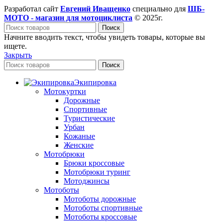
Разработал сайт
Евгений Иващенко
специально для
ШБ-
МОТО - магазин для мотоциклиста
© 2025г.
Поиск
Начните вводить текст, чтобы увидеть товары, которые вы
ищете.
Закрыть
Поиск
Экипировка
Мотокуртки
Дорожные
Спортивные
Туристические
Урбан
Кожаные
Женские
Мотобрюки
Брюки кроссовые
Мотобрюки туринг
Мотоджинсы
Мотоботы
Мотоботы дорожные
Мотоботы спортивные
Мотоботы кроссовые