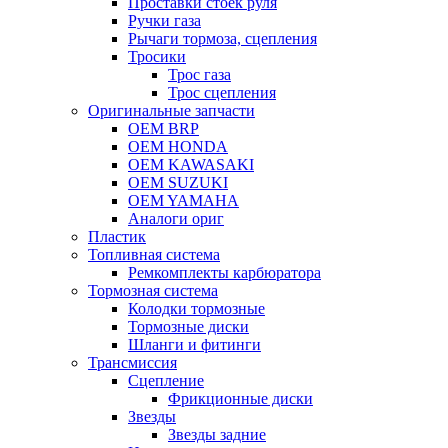
Проставки стоек руля
Ручки газа
Рычаги тормоза, сцепления
Тросики
Трос газа
Трос сцепления
Оригинальные запчасти
OEM BRP
OEM HONDA
OEM KAWASAKI
OEM SUZUKI
OEM YAMAHA
Аналоги ориг
Пластик
Топливная система
Ремкомплекты карбюратора
Тормозная система
Колодки тормозные
Тормозные диски
Шланги и фитинги
Трансмиссия
Cцепление
Фрикционные диски
Звезды
Звезды задние