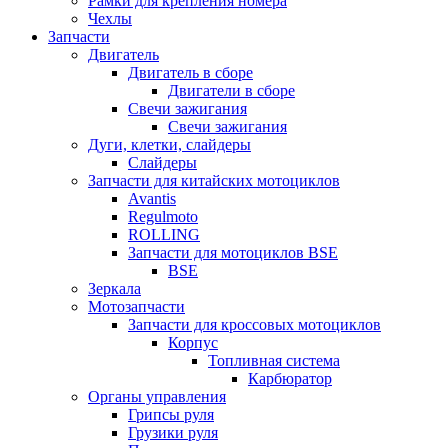
Рамки для крепления номера
Чехлы
Запчасти
Двигатель
Двигатель в сборе
Двигатели в сборе
Свечи зажигания
Свечи зажигания
Дуги, клетки, слайдеры
Слайдеры
Запчасти для китайских мотоциклов
Avantis
Regulmoto
ROLLING
Запчасти для мотоциклов BSE
BSE
Зеркала
Мотозапчасти
Запчасти для кроссовых мотоциклов
Корпус
Топливная система
Карбюратор
Органы управления
Грипсы руля
Грузики руля