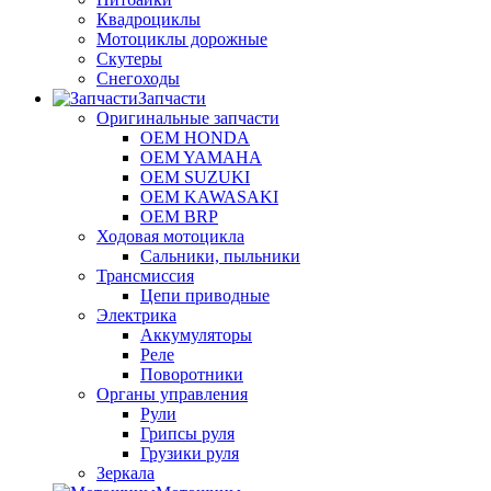
Квадроциклы
Мотоциклы дорожные
Скутеры
Снегоходы
Запчасти
Оригинальные запчасти
OEM HONDA
OEM YAMAHA
OEM SUZUKI
OEM KAWASAKI
OEM BRP
Ходовая мотоцикла
Сальники, пыльники
Трансмиссия
Цепи приводные
Электрика
Аккумуляторы
Реле
Поворотники
Органы управления
Рули
Грипсы руля
Грузики руля
Зеркала