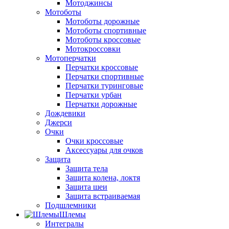
Мотоджинсы
Мотоботы
Мотоботы дорожные
Мотоботы спортивные
Мотоботы кроссовые
Мотокроссовки
Мотоперчатки
Перчатки кроссовые
Перчатки спортивные
Перчатки туринговые
Перчатки урбан
Перчатки дорожные
Дождевики
Джерси
Очки
Очки кроссовые
Аксессуары для очков
Защита
Защита тела
Защита колена, локтя
Защита шеи
Защита встраиваемая
Подшлемники
Шлемы
Интегралы