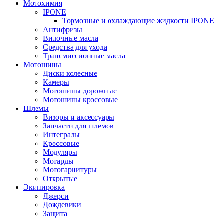
Мотохимия
IPONE
Тормозные и охлаждающие жидкости IPONE
Антифризы
Вилочные масла
Средства для ухода
Трансмиссионные масла
Мотошины
Диски колесные
Камеры
Мотошины дорожные
Мотошины кроссовые
Шлемы
Визоры и аксессуары
Запчасти для шлемов
Интегралы
Кроссовые
Модуляры
Мотарды
Мотогарнитуры
Открытые
Экипировка
Джерси
Дождевики
Защита