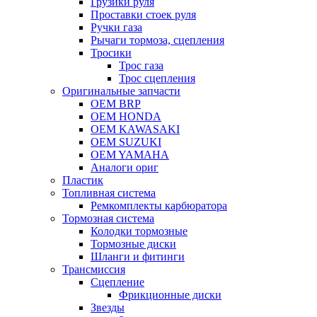
Грузики руля
Проставки стоек руля
Ручки газа
Рычаги тормоза, сцепления
Тросики
Трос газа
Трос сцепления
Оригинальные запчасти
OEM BRP
OEM HONDA
OEM KAWASAKI
OEM SUZUKI
OEM YAMAHA
Аналоги ориг
Пластик
Топливная система
Ремкомплекты карбюратора
Тормозная система
Колодки тормозные
Тормозные диски
Шланги и фитинги
Трансмиссия
Cцепление
Фрикционные диски
Звезды