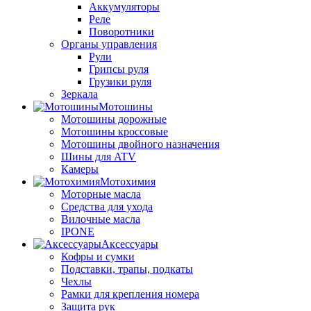
Аккумуляторы
Реле
Поворотники
Органы управления
Рули
Грипсы руля
Грузики руля
Зеркала
Мотошины
Мотошины дорожные
Мотошины кроссовые
Мотошины двойного назначения
Шины для ATV
Камеры
Мотохимия
Моторные масла
Средства для ухода
Вилочные масла
IPONE
Аксессуары
Кофры и сумки
Подставки, трапы, подкаты
Чехлы
Рамки для крепления номера
Защита рук