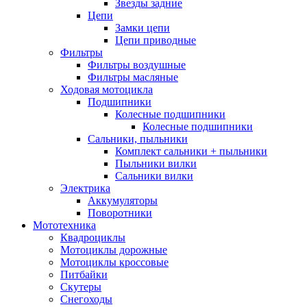
Звезды задние
Цепи
Замки цепи
Цепи приводные
Фильтры
Фильтры воздушные
Фильтры масляные
Ходовая мотоцикла
Подшипники
Колесные подшипники
Колесные подшипники
Сальники, пыльники
Комплект сальники + пыльники
Пыльники вилки
Сальники вилки
Электрика
Аккумуляторы
Поворотники
Мототехника
Квадроциклы
Мотоциклы дорожные
Мотоциклы кроссовые
Питбайки
Скутеры
Снегоходы