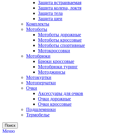
Защита встраиваемая
Защита колена, локтя
Защита тела
Защита шеи
Комплекты
Мотоботы
Мотоботы дорожные
Мотоботы кроссовые
Мотоботы спортивные
Мотокроссовки
Мотобрюки
Брюки кроссовые
Мотобрюки туринг
Мотоджинсы
Мотокуртки
Мотоперчатки
Очки
Аксессуары для очков
Очки дорожные
Очки кроссовые
Подшлемники
Термобелье
Поиск
Меню