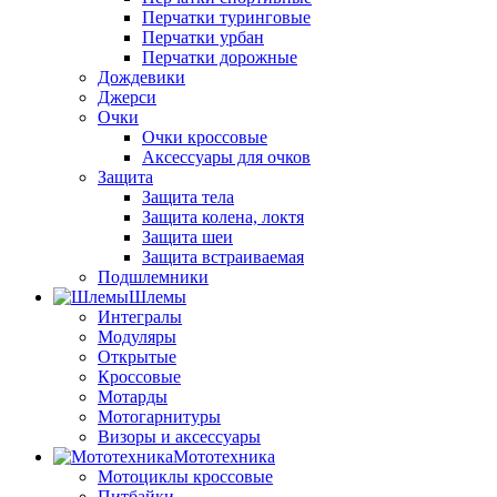
Перчатки туринговые
Перчатки урбан
Перчатки дорожные
Дождевики
Джерси
Очки
Очки кроссовые
Аксессуары для очков
Защита
Защита тела
Защита колена, локтя
Защита шеи
Защита встраиваемая
Подшлемники
Шлемы
Интегралы
Модуляры
Открытые
Кроссовые
Мотарды
Мотогарнитуры
Визоры и аксессуары
Мототехника
Мотоциклы кроссовые
Питбайки