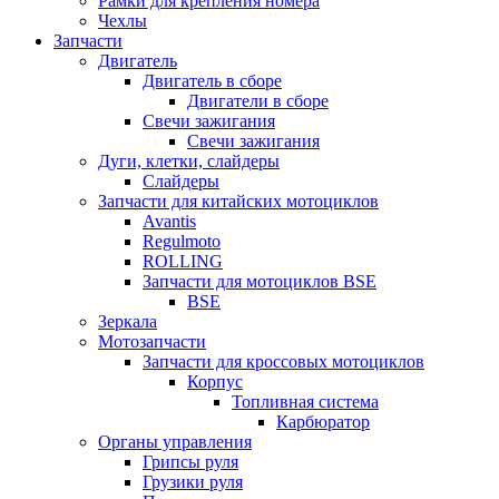
Рамки для крепления номера
Чехлы
Запчасти
Двигатель
Двигатель в сборе
Двигатели в сборе
Свечи зажигания
Свечи зажигания
Дуги, клетки, слайдеры
Слайдеры
Запчасти для китайских мотоциклов
Avantis
Regulmoto
ROLLING
Запчасти для мотоциклов BSE
BSE
Зеркала
Мотозапчасти
Запчасти для кроссовых мотоциклов
Корпус
Топливная система
Карбюратор
Органы управления
Грипсы руля
Грузики руля