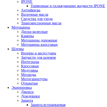
IPONE
Тормозные и охлаждающие жидкости IPONE
Антифризы
Вилочные масла
Средства для ухода
Трансмиссионные масла
Мотошины
Диски колесные
Камеры
Мотошины дорожные
Мотошины кроссовые
Шлемы
Визоры и аксессуары
Запчасти для шлемов
Интегралы
Кроссовые
Модуляры
Мотарды
Мотогарнитуры
Открытые
Экипировка
Джерси
Дождевики
Защита
Защита встраиваемая