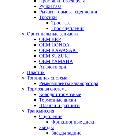
Проставки стоек руля
Ручки газа
Рычаги тормоза, сцепления
Тросики
Трос газа
Трос сцепления
Оригинальные запчасти
OEM BRP
OEM HONDA
OEM KAWASAKI
OEM SUZUKI
OEM YAMAHA
Аналоги ориг
Пластик
Топливная система
Ремкомплекты карбюратора
Тормозная система
Колодки тормозные
Тормозные диски
Шланги и фитинги
Трансмиссия
Cцепление
Фрикционные диски
Звезды
Звезды задние