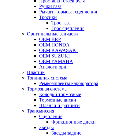
Проставки стоек руля
Ручки газа
Рычаги тормоза, сцепления
Тросики
Трос газа
Трос сцепления
Оригинальные запчасти
OEM BRP
OEM HONDA
OEM KAWASAKI
OEM SUZUKI
OEM YAMAHA
Аналоги ориг
Пластик
Топливная система
Ремкомплекты карбюратора
Тормозная система
Колодки тормозные
Тормозные диски
Шланги и фитинги
Трансмиссия
Cцепление
Фрикционные диски
Звезды
Звезды задние