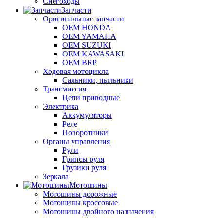
Снегоходы
Запчасти
Оригинальные запчасти
OEM HONDA
OEM YAMAHA
OEM SUZUKI
OEM KAWASAKI
OEM BRP
Ходовая мотоцикла
Сальники, пыльники
Трансмиссия
Цепи приводные
Электрика
Аккумуляторы
Реле
Поворотники
Органы управления
Рули
Грипсы руля
Грузики руля
Зеркала
Мотошины
Мотошины дорожные
Мотошины кроссовые
Мотошины двойного назначения