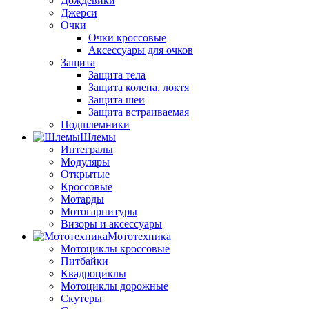
Дождевики
Джерси
Очки
Очки кроссовые
Аксессуары для очков
Защита
Защита тела
Защита колена, локтя
Защита шеи
Защита встраиваемая
Подшлемники
Шлемы
Интегралы
Модуляры
Открытые
Кроссовые
Мотарды
Мотогарнитуры
Визоры и аксессуары
Мототехника
Мотоциклы кроссовые
Питбайки
Квадроциклы
Мотоциклы дорожные
Скутеры