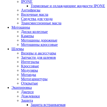
IPONE
Тормозные и охлаждающие жидкости IPONE
Антифризы
Вилочные масла
Средства для ухода
Трансмиссионные масла
Мотошины
Диски колесные
Камеры
Мотошины дорожные
Мотошины кроссовые
Шлемы
Визоры и аксессуары
Запчасти для шлемов
Интегралы
Кроссовые
Модуляры
Мотарды
Мотогарнитуры
Открытые
Экипировка
Джерси
Дождевики
Защита
Защита встраиваемая