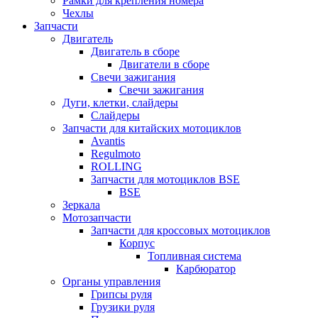
Рамки для крепления номера
Чехлы
Запчасти
Двигатель
Двигатель в сборе
Двигатели в сборе
Свечи зажигания
Свечи зажигания
Дуги, клетки, слайдеры
Слайдеры
Запчасти для китайских мотоциклов
Avantis
Regulmoto
ROLLING
Запчасти для мотоциклов BSE
BSE
Зеркала
Мотозапчасти
Запчасти для кроссовых мотоциклов
Корпус
Топливная система
Карбюратор
Органы управления
Грипсы руля
Грузики руля