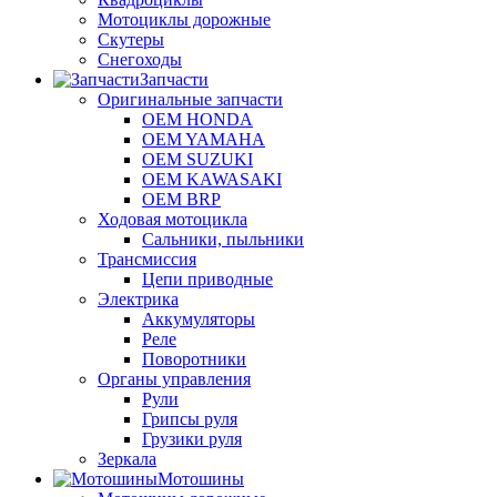
Мотоциклы дорожные
Скутеры
Снегоходы
Запчасти
Оригинальные запчасти
OEM HONDA
OEM YAMAHA
OEM SUZUKI
OEM KAWASAKI
OEM BRP
Ходовая мотоцикла
Сальники, пыльники
Трансмиссия
Цепи приводные
Электрика
Аккумуляторы
Реле
Поворотники
Органы управления
Рули
Грипсы руля
Грузики руля
Зеркала
Мотошины