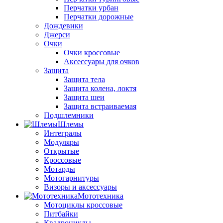
Перчатки урбан
Перчатки дорожные
Дождевики
Джерси
Очки
Очки кроссовые
Аксессуары для очков
Защита
Защита тела
Защита колена, локтя
Защита шеи
Защита встраиваемая
Подшлемники
Шлемы
Интегралы
Модуляры
Открытые
Кроссовые
Мотарды
Мотогарнитуры
Визоры и аксессуары
Мототехника
Мотоциклы кроссовые
Питбайки
Квадроциклы