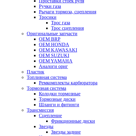
Проставки стоек руля
Ручки газа
Рычаги тормоза, сцепления
Тросики
Трос газа
Трос сцепления
Оригинальные запчасти
OEM BRP
OEM HONDA
OEM KAWASAKI
OEM SUZUKI
OEM YAMAHA
Аналоги ориг
Пластик
Топливная система
Ремкомплекты карбюратора
Тормозная система
Колодки тормозные
Тормозные диски
Шланги и фитинги
Трансмиссия
Cцепление
Фрикционные диски
Звезды
Звезды задние