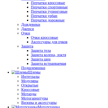
Перчатки кроссовые
Перчатки спортивные
Перчатки туринговые
Перчатки урбан
Перчатки дорожные
Дождевики
Джерси
Очки
Очки кроссовые
Аксессуары для очков
Защита
Защита тела
Защита колена, локтя
Защита шеи
Защита встраиваемая
Подшлемники
Шлемы
Интегралы
Модуляры
Открытые
Кроссовые
Мотарды
Мотогарнитуры
Визоры и аксессуары
Мототехника