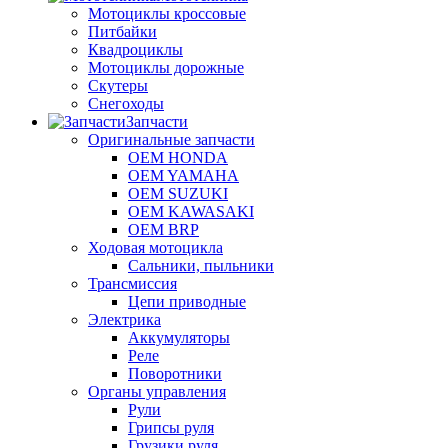
Мотоциклы кроссовые
Питбайки
Квадроциклы
Мотоциклы дорожные
Скутеры
Снегоходы
Запчасти
Оригинальные запчасти
OEM HONDA
OEM YAMAHA
OEM SUZUKI
OEM KAWASAKI
OEM BRP
Ходовая мотоцикла
Сальники, пыльники
Трансмиссия
Цепи приводные
Электрика
Аккумуляторы
Реле
Поворотники
Органы управления
Рули
Грипсы руля
Грузики руля