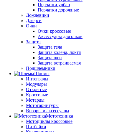
Перчатки урбан
Перчатки дорожные
Дождевики
Джерси
Очки
Очки кроссовые
Аксессуары для очков
Защита
Защита тела
Защита колена, локтя
Защита шеи
Защита встраиваемая
Подшлемники
Шлемы
Интегралы
Модуляры
Открытые
Кроссовые
Мотарды
Мотогарнитуры
Визоры и аксессуары
Мототехника
Мотоциклы кроссовые
Питбайки
Квадроциклы