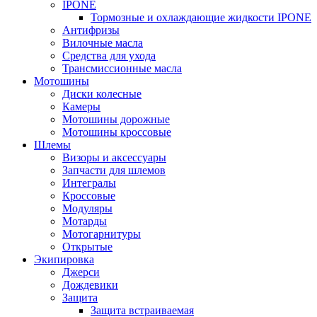
IPONE
Тормозные и охлаждающие жидкости IPONE
Антифризы
Вилочные масла
Средства для ухода
Трансмиссионные масла
Мотошины
Диски колесные
Камеры
Мотошины дорожные
Мотошины кроссовые
Шлемы
Визоры и аксессуары
Запчасти для шлемов
Интегралы
Кроссовые
Модуляры
Мотарды
Мотогарнитуры
Открытые
Экипировка
Джерси
Дождевики
Защита
Защита встраиваемая