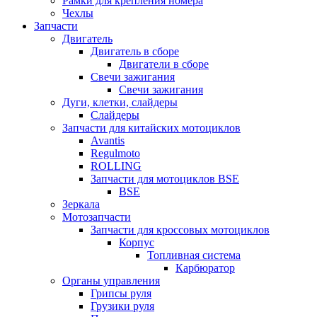
Рамки для крепления номера
Чехлы
Запчасти
Двигатель
Двигатель в сборе
Двигатели в сборе
Свечи зажигания
Свечи зажигания
Дуги, клетки, слайдеры
Слайдеры
Запчасти для китайских мотоциклов
Avantis
Regulmoto
ROLLING
Запчасти для мотоциклов BSE
BSE
Зеркала
Мотозапчасти
Запчасти для кроссовых мотоциклов
Корпус
Топливная система
Карбюратор
Органы управления
Грипсы руля
Грузики руля