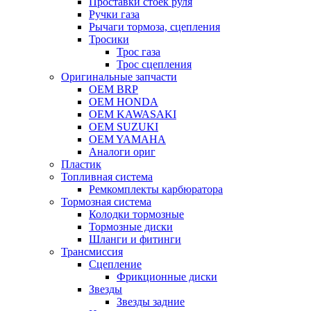
Проставки стоек руля
Ручки газа
Рычаги тормоза, сцепления
Тросики
Трос газа
Трос сцепления
Оригинальные запчасти
OEM BRP
OEM HONDA
OEM KAWASAKI
OEM SUZUKI
OEM YAMAHA
Аналоги ориг
Пластик
Топливная система
Ремкомплекты карбюратора
Тормозная система
Колодки тормозные
Тормозные диски
Шланги и фитинги
Трансмиссия
Cцепление
Фрикционные диски
Звезды
Звезды задние