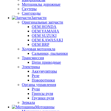
Мотоциклы дорожные
Скутеры
Снегоходы
Запчасти
Оригинальные запчасти
OEM HONDA
OEM YAMAHA
OEM SUZUKI
OEM KAWASAKI
OEM BRP
Ходовая мотоцикла
Сальники, пыльники
Трансмиссия
Цепи приводные
Электрика
Аккумуляторы
Реле
Поворотники
Органы управления
Рули
Грипсы руля
Грузики руля
Зеркала
Мотошины