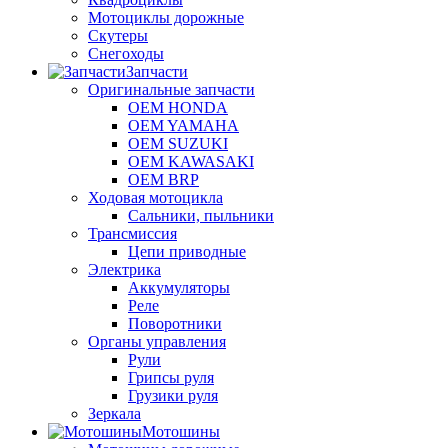
Мотоциклы дорожные
Скутеры
Снегоходы
Запчасти
Оригинальные запчасти
OEM HONDA
OEM YAMAHA
OEM SUZUKI
OEM KAWASAKI
OEM BRP
Ходовая мотоцикла
Сальники, пыльники
Трансмиссия
Цепи приводные
Электрика
Аккумуляторы
Реле
Поворотники
Органы управления
Рули
Грипсы руля
Грузики руля
Зеркала
Мотошины