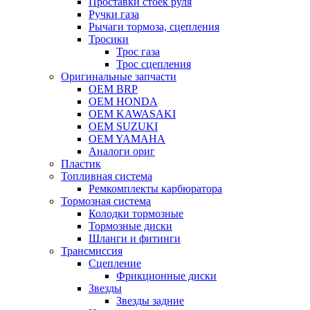
Проставки стоек руля
Ручки газа
Рычаги тормоза, сцепления
Тросики
Трос газа
Трос сцепления
Оригинальные запчасти
OEM BRP
OEM HONDA
OEM KAWASAKI
OEM SUZUKI
OEM YAMAHA
Аналоги ориг
Пластик
Топливная система
Ремкомплекты карбюратора
Тормозная система
Колодки тормозные
Тормозные диски
Шланги и фитинги
Трансмиссия
Cцепление
Фрикционные диски
Звезды
Звезды задние