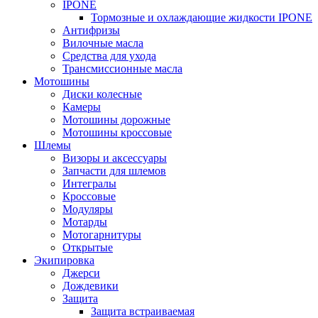
IPONE
Тормозные и охлаждающие жидкости IPONE
Антифризы
Вилочные масла
Средства для ухода
Трансмиссионные масла
Мотошины
Диски колесные
Камеры
Мотошины дорожные
Мотошины кроссовые
Шлемы
Визоры и аксессуары
Запчасти для шлемов
Интегралы
Кроссовые
Модуляры
Мотарды
Мотогарнитуры
Открытые
Экипировка
Джерси
Дождевики
Защита
Защита встраиваемая