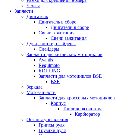
Рамки для крепления номера
Чехлы
Запчасти
Двигатель
Двигатель в сборе
Двигатели в сборе
Свечи зажигания
Свечи зажигания
Дуги, клетки, слайдеры
Слайдеры
Запчасти для китайских мотоциклов
Avantis
Regulmoto
ROLLING
Запчасти для мотоциклов BSE
BSE
Зеркала
Мотозапчасти
Запчасти для кроссовых мотоциклов
Корпус
Топливная система
Карбюратор
Органы управления
Грипсы руля
Грузики руля