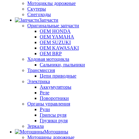
Мотоциклы дорожные
Скутеры
Снегоходы
Запчасти
Оригинальные запчасти
OEM HONDA
OEM YAMAHA
OEM SUZUKI
OEM KAWASAKI
OEM BRP
Ходовая мотоцикла
Сальники, пыльники
Трансмиссия
Цепи приводные
Электрика
Аккумуляторы
Реле
Поворотники
Органы управления
Рули
Грипсы руля
Грузики руля
Зеркала
Мотошины
Мотошины дорожные