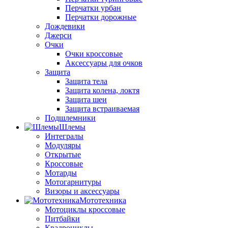
Перчатки урбан
Перчатки дорожные
Дождевики
Джерси
Очки
Очки кроссовые
Аксессуары для очков
Защита
Защита тела
Защита колена, локтя
Защита шеи
Защита встраиваемая
Подшлемники
Шлемы
Интегралы
Модуляры
Открытые
Кроссовые
Мотарды
Мотогарнитуры
Визоры и аксессуары
Мототехника
Мотоциклы кроссовые
Питбайки
Квадроциклы