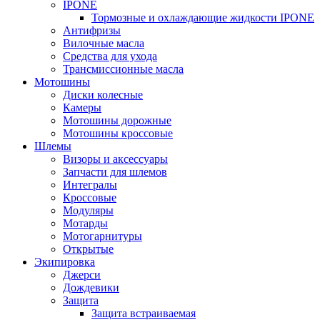
IPONE
Тормозные и охлаждающие жидкости IPONE
Антифризы
Вилочные масла
Средства для ухода
Трансмиссионные масла
Мотошины
Диски колесные
Камеры
Мотошины дорожные
Мотошины кроссовые
Шлемы
Визоры и аксессуары
Запчасти для шлемов
Интегралы
Кроссовые
Модуляры
Мотарды
Мотогарнитуры
Открытые
Экипировка
Джерси
Дождевики
Защита
Защита встраиваемая