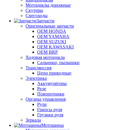
Мотоциклы дорожные
Скутеры
Снегоходы
Запчасти
Оригинальные запчасти
OEM HONDA
OEM YAMAHA
OEM SUZUKI
OEM KAWASAKI
OEM BRP
Ходовая мотоцикла
Сальники, пыльники
Трансмиссия
Цепи приводные
Электрика
Аккумуляторы
Реле
Поворотники
Органы управления
Рули
Грипсы руля
Грузики руля
Зеркала
Мотошины