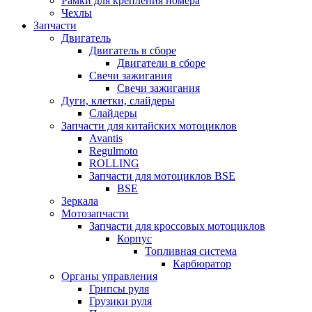
Рамки для крепления номера
Чехлы
Запчасти
Двигатель
Двигатель в сборе
Двигатели в сборе
Свечи зажигания
Свечи зажигания
Дуги, клетки, слайдеры
Слайдеры
Запчасти для китайских мотоциклов
Avantis
Regulmoto
ROLLING
Запчасти для мотоциклов BSE
BSE
Зеркала
Мотозапчасти
Запчасти для кроссовых мотоциклов
Корпус
Топливная система
Карбюратор
Органы управления
Грипсы руля
Грузики руля