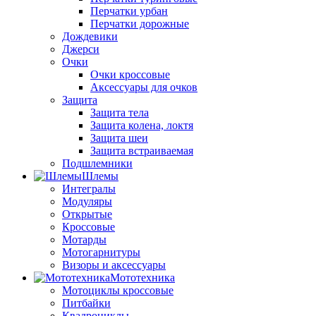
Перчатки урбан
Перчатки дорожные
Дождевики
Джерси
Очки
Очки кроссовые
Аксессуары для очков
Защита
Защита тела
Защита колена, локтя
Защита шеи
Защита встраиваемая
Подшлемники
Шлемы
Интегралы
Модуляры
Открытые
Кроссовые
Мотарды
Мотогарнитуры
Визоры и аксессуары
Мототехника
Мотоциклы кроссовые
Питбайки
Квадроциклы