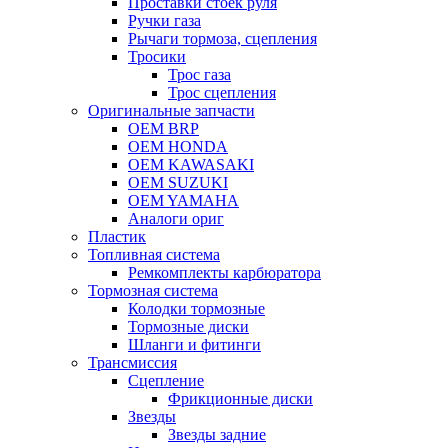
Проставки стоек руля
Ручки газа
Рычаги тормоза, сцепления
Тросики
Трос газа
Трос сцепления
Оригинальные запчасти
OEM BRP
OEM HONDA
OEM KAWASAKI
OEM SUZUKI
OEM YAMAHA
Аналоги ориг
Пластик
Топливная система
Ремкомплекты карбюратора
Тормозная система
Колодки тормозные
Тормозные диски
Шланги и фитинги
Трансмиссия
Cцепление
Фрикционные диски
Звезды
Звезды задние