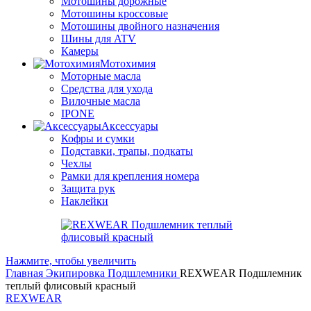
Мотошины дорожные
Мотошины кроссовые
Мотошины двойного назначения
Шины для ATV
Камеры
Мотохимия
Моторные масла
Средства для ухода
Вилочные масла
IPONE
Аксессуары
Кофры и сумки
Подставки, трапы, подкаты
Чехлы
Рамки для крепления номера
Защита рук
Наклейки
Нажмите, чтобы увеличить
Главная
Экипировка
Подшлемники
REXWEAR Подшлемник
теплый флисовый красный
REXWEAR