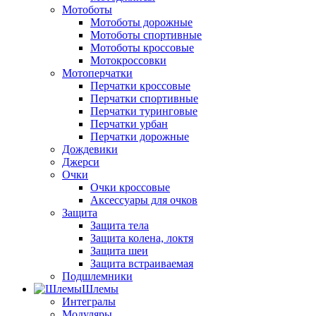
Мотоботы
Мотоботы дорожные
Мотоботы спортивные
Мотоботы кроссовые
Мотокроссовки
Мотоперчатки
Перчатки кроссовые
Перчатки спортивные
Перчатки туринговые
Перчатки урбан
Перчатки дорожные
Дождевики
Джерси
Очки
Очки кроссовые
Аксессуары для очков
Защита
Защита тела
Защита колена, локтя
Защита шеи
Защита встраиваемая
Подшлемники
Шлемы
Интегралы
Модуляры