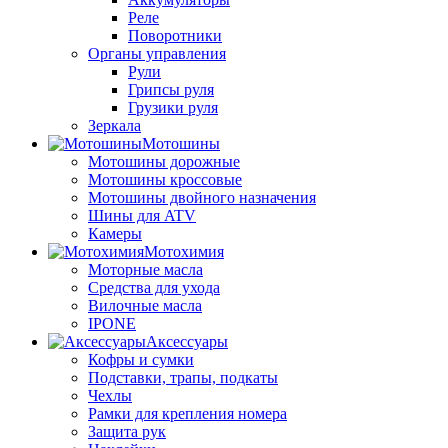
Реле
Поворотники
Органы управления
Рули
Грипсы руля
Грузики руля
Зеркала
Мотошины
Мотошины дорожные
Мотошины кроссовые
Мотошины двойного назначения
Шины для ATV
Камеры
Мотохимия
Моторные масла
Средства для ухода
Вилочные масла
IPONE
Аксессуары
Кофры и сумки
Подставки, трапы, подкаты
Чехлы
Рамки для крепления номера
Защита рук