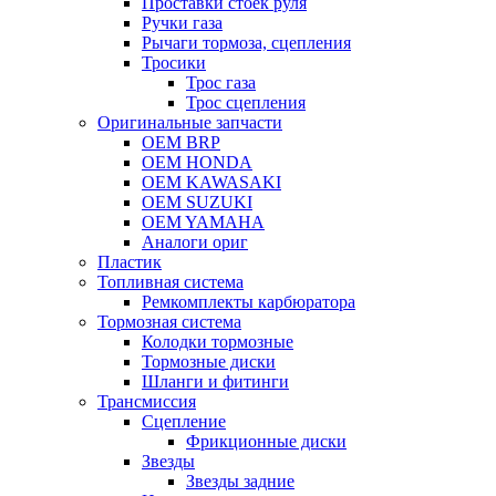
Проставки стоек руля
Ручки газа
Рычаги тормоза, сцепления
Тросики
Трос газа
Трос сцепления
Оригинальные запчасти
OEM BRP
OEM HONDA
OEM KAWASAKI
OEM SUZUKI
OEM YAMAHA
Аналоги ориг
Пластик
Топливная система
Ремкомплекты карбюратора
Тормозная система
Колодки тормозные
Тормозные диски
Шланги и фитинги
Трансмиссия
Cцепление
Фрикционные диски
Звезды
Звезды задние