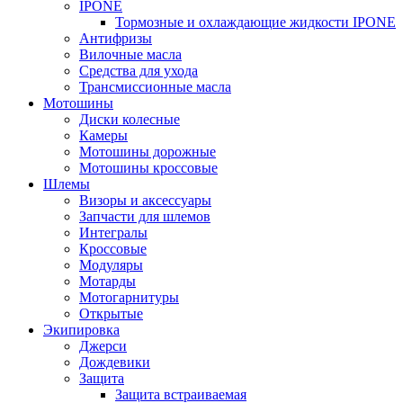
IPONE
Тормозные и охлаждающие жидкости IPONE
Антифризы
Вилочные масла
Средства для ухода
Трансмиссионные масла
Мотошины
Диски колесные
Камеры
Мотошины дорожные
Мотошины кроссовые
Шлемы
Визоры и аксессуары
Запчасти для шлемов
Интегралы
Кроссовые
Модуляры
Мотарды
Мотогарнитуры
Открытые
Экипировка
Джерси
Дождевики
Защита
Защита встраиваемая