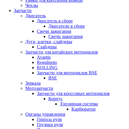
Рамки для крепления номера
Чехлы
Запчасти
Двигатель
Двигатель в сборе
Двигатели в сборе
Свечи зажигания
Свечи зажигания
Дуги, клетки, слайдеры
Слайдеры
Запчасти для китайских мотоциклов
Avantis
Regulmoto
ROLLING
Запчасти для мотоциклов BSE
BSE
Зеркала
Мотозапчасти
Запчасти для кроссовых мотоциклов
Корпус
Топливная система
Карбюратор
Органы управления
Грипсы руля
Грузики руля