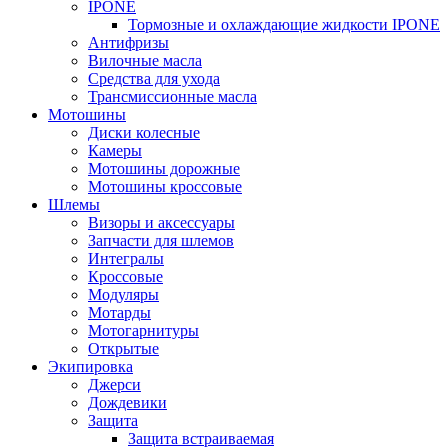
IPONE
Тормозные и охлаждающие жидкости IPONE
Антифризы
Вилочные масла
Средства для ухода
Трансмиссионные масла
Мотошины
Диски колесные
Камеры
Мотошины дорожные
Мотошины кроссовые
Шлемы
Визоры и аксессуары
Запчасти для шлемов
Интегралы
Кроссовые
Модуляры
Мотарды
Мотогарнитуры
Открытые
Экипировка
Джерси
Дождевики
Защита
Защита встраиваемая