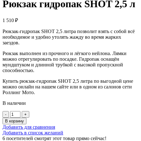
Рюкзак гидропак SHOT 2,5 л
1 510
₽
Рюкзак-гидропак SHOT 2,5 литра позволит взять с собой всё
необходимое и удобно утолять жажду во время жарких
заездов.
Рюкзак выполнен из прочного и лёгкого нейлона. Лямки
можно отрегулировать по посадке. Гидропак оснащён
мундштуком и длинной трубкой с высокой пропускной
способностью.
Купить рюкзак-гидропак SHOT 2,5 литра по выгодной цене
можно онлайн на нашем сайте или в одном из салонов сети
Роллинг Мото.
В наличии
Количество
товара
В корзину
Рюкзак
Добавить для сравнения
гидропак
Добавить в список желаний
SHOT
6
посетителей смотрят этот товар прямо сейчас!