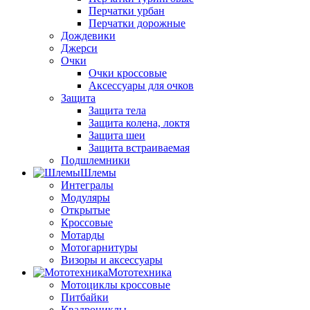
Перчатки урбан
Перчатки дорожные
Дождевики
Джерси
Очки
Очки кроссовые
Аксессуары для очков
Защита
Защита тела
Защита колена, локтя
Защита шеи
Защита встраиваемая
Подшлемники
Шлемы
Интегралы
Модуляры
Открытые
Кроссовые
Мотарды
Мотогарнитуры
Визоры и аксессуары
Мототехника
Мотоциклы кроссовые
Питбайки
Квадроциклы