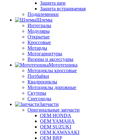
Защита шеи
Защита встраиваемая
Подшлемники
Шлемы
Интегралы
Модуляры
Открытые
Кроссовые
Мотарды
Мотогарнитуры
Визоры и аксессуары
Мототехника
Мотоциклы кроссовые
Питбайки
Квадроциклы
Мотоциклы дорожные
Скутеры
Снегоходы
Запчасти
Оригинальные запчасти
OEM HONDA
OEM YAMAHA
OEM SUZUKI
OEM KAWASAKI
OEM BRP