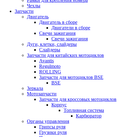
Рамки для крепления номера
Чехлы
Запчасти
Двигатель
Двигатель в сборе
Двигатели в сборе
Свечи зажигания
Свечи зажигания
Дуги, клетки, слайдеры
Слайдеры
Запчасти для китайских мотоциклов
Avantis
Regulmoto
ROLLING
Запчасти для мотоциклов BSE
BSE
Зеркала
Мотозапчасти
Запчасти для кроссовых мотоциклов
Корпус
Топливная система
Карбюратор
Органы управления
Грипсы руля
Грузики руля