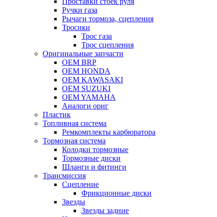
Проставки стоек руля
Ручки газа
Рычаги тормоза, сцепления
Тросики
Трос газа
Трос сцепления
Оригинальные запчасти
OEM BRP
OEM HONDA
OEM KAWASAKI
OEM SUZUKI
OEM YAMAHA
Аналоги ориг
Пластик
Топливная система
Ремкомплекты карбюратора
Тормозная система
Колодки тормозные
Тормозные диски
Шланги и фитинги
Трансмиссия
Cцепление
Фрикционные диски
Звезды
Звезды задние