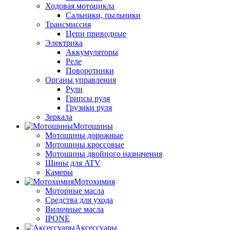
Ходовая мотоцикла
Сальники, пыльники
Трансмиссия
Цепи приводные
Электрика
Аккумуляторы
Реле
Поворотники
Органы управления
Рули
Грипсы руля
Грузики руля
Зеркала
Мотошины
Мотошины дорожные
Мотошины кроссовые
Мотошины двойного назначения
Шины для ATV
Камеры
Мотохимия
Моторные масла
Средства для ухода
Вилочные масла
IPONE
Аксессуары