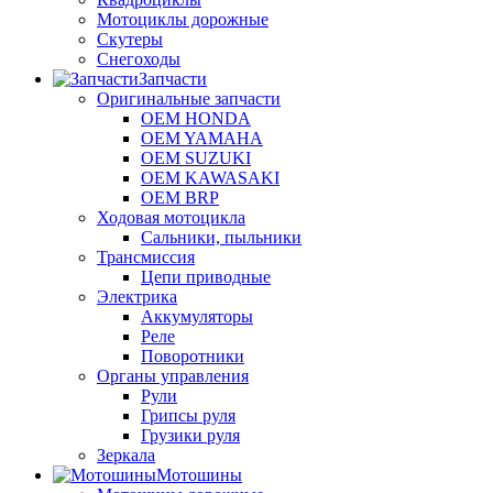
Мотоциклы дорожные
Скутеры
Снегоходы
Запчасти
Оригинальные запчасти
OEM HONDA
OEM YAMAHA
OEM SUZUKI
OEM KAWASAKI
OEM BRP
Ходовая мотоцикла
Сальники, пыльники
Трансмиссия
Цепи приводные
Электрика
Аккумуляторы
Реле
Поворотники
Органы управления
Рули
Грипсы руля
Грузики руля
Зеркала
Мотошины