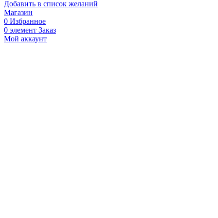
гидропак
Добавить в список желаний
SHOT
Магазин
2,5
0
Избранное
л
0
элемент
Заказ
Мой аккаунт