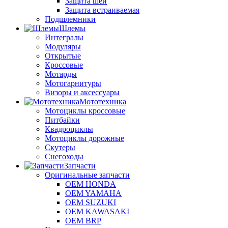
Защита шеи
Защита встраиваемая
Подшлемники
Шлемы
Интегралы
Модуляры
Открытые
Кроссовые
Мотарды
Мотогарнитуры
Визоры и аксессуары
Мототехника
Мотоциклы кроссовые
Питбайки
Квадроциклы
Мотоциклы дорожные
Скутеры
Снегоходы
Запчасти
Оригинальные запчасти
OEM HONDA
OEM YAMAHA
OEM SUZUKI
OEM KAWASAKI
OEM BRP