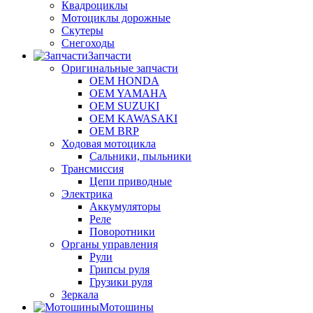
Квадроциклы
Мотоциклы дорожные
Скутеры
Снегоходы
Запчасти
Оригинальные запчасти
OEM HONDA
OEM YAMAHA
OEM SUZUKI
OEM KAWASAKI
OEM BRP
Ходовая мотоцикла
Сальники, пыльники
Трансмиссия
Цепи приводные
Электрика
Аккумуляторы
Реле
Поворотники
Органы управления
Рули
Грипсы руля
Грузики руля
Зеркала
Мотошины