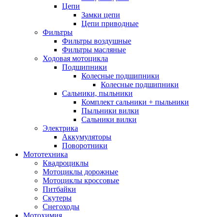
Цепи
Замки цепи
Цепи приводные
Фильтры
Фильтры воздушные
Фильтры масляные
Ходовая мотоцикла
Подшипники
Колесные подшипники
Колесные подшипники
Сальники, пыльники
Комплект сальники + пыльники
Пыльники вилки
Сальники вилки
Электрика
Аккумуляторы
Поворотники
Мототехника
Квадроциклы
Мотоциклы дорожные
Мотоциклы кроссовые
Питбайки
Скутеры
Снегоходы
Мотохимия