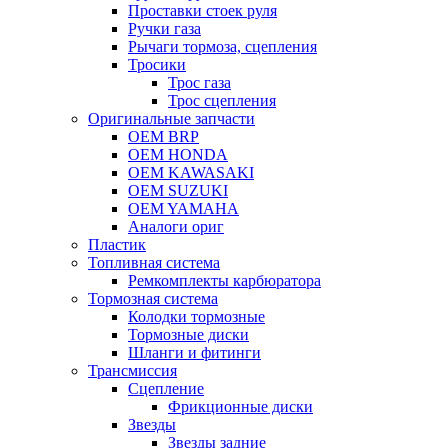
Проставки стоек руля
Ручки газа
Рычаги тормоза, сцепления
Тросики
Трос газа
Трос сцепления
Оригинальные запчасти
OEM BRP
OEM HONDA
OEM KAWASAKI
OEM SUZUKI
OEM YAMAHA
Аналоги ориг
Пластик
Топливная система
Ремкомплекты карбюратора
Тормозная система
Колодки тормозные
Тормозные диски
Шланги и фитинги
Трансмиссия
Cцепление
Фрикционные диски
Звезды
Звезды задние