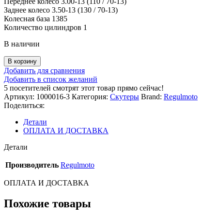
Переднее колесо 3.00-13 (110 / 70-13)
Заднее колесо 3.50-13 (130 / 70-13)
Колесная база 1385
Количество цилиндров 1
В наличии
Количество
В корзину
товара
Добавить для сравнения
Скутер
Добавить в список желаний
Regulmoto
5
посетителей смотрят этот товар прямо сейчас!
GRIDO
Артикул:
1000016-3
Категория:
Скутеры
Brand:
Regulmoto
(LJ175T-
Поделиться:
18)
с
Детали
ПТС
ОПЛАТА И ДОСТАВКА
(Серый)
Детали
Производитель
Regulmoto
ОПЛАТА И ДОСТАВКА
Похожие товары