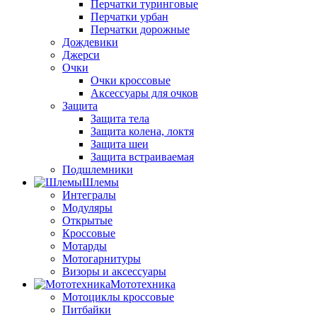
Перчатки туринговые
Перчатки урбан
Перчатки дорожные
Дождевики
Джерси
Очки
Очки кроссовые
Аксессуары для очков
Защита
Защита тела
Защита колена, локтя
Защита шеи
Защита встраиваемая
Подшлемники
Шлемы
Интегралы
Модуляры
Открытые
Кроссовые
Мотарды
Мотогарнитуры
Визоры и аксессуары
Мототехника
Мотоциклы кроссовые
Питбайки