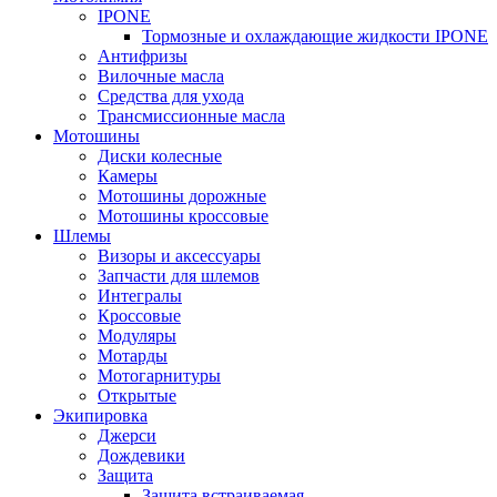
IPONE
Тормозные и охлаждающие жидкости IPONE
Антифризы
Вилочные масла
Средства для ухода
Трансмиссионные масла
Мотошины
Диски колесные
Камеры
Мотошины дорожные
Мотошины кроссовые
Шлемы
Визоры и аксессуары
Запчасти для шлемов
Интегралы
Кроссовые
Модуляры
Мотарды
Мотогарнитуры
Открытые
Экипировка
Джерси
Дождевики
Защита
Защита встраиваемая