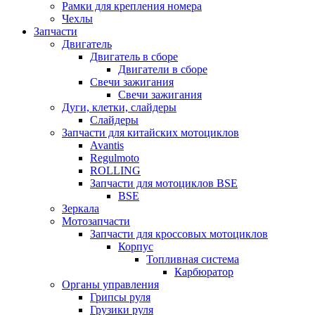
Рамки для крепления номера
Чехлы
Запчасти
Двигатель
Двигатель в сборе
Двигатели в сборе
Свечи зажигания
Свечи зажигания
Дуги, клетки, слайдеры
Слайдеры
Запчасти для китайских мотоциклов
Avantis
Regulmoto
ROLLING
Запчасти для мотоциклов BSE
BSE
Зеркала
Мотозапчасти
Запчасти для кроссовых мотоциклов
Корпус
Топливная система
Карбюратор
Органы управления
Грипсы руля
Грузики руля