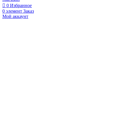
GRIDO
0
Избранное
(LJ175T-
0
элемент
Заказ
18)
Мой аккаунт
с
ПТС
(Серый)