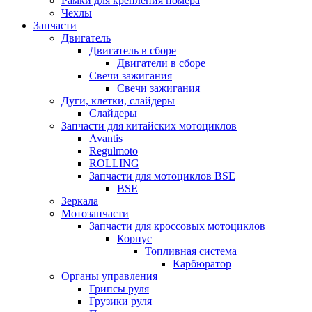
Рамки для крепления номера
Чехлы
Запчасти
Двигатель
Двигатель в сборе
Двигатели в сборе
Свечи зажигания
Свечи зажигания
Дуги, клетки, слайдеры
Слайдеры
Запчасти для китайских мотоциклов
Avantis
Regulmoto
ROLLING
Запчасти для мотоциклов BSE
BSE
Зеркала
Мотозапчасти
Запчасти для кроссовых мотоциклов
Корпус
Топливная система
Карбюратор
Органы управления
Грипсы руля
Грузики руля