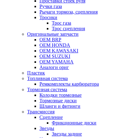
Проставки стоек руля
Ручки газа
Рычаги тормоза, сцепления
Тросики
Трос газа
Трос сцепления
Оригинальные запчасти
OEM BRP
OEM HONDA
OEM KAWASAKI
OEM SUZUKI
OEM YAMAHA
Аналоги ориг
Пластик
Топливная система
Ремкомплекты карбюратора
Тормозная система
Колодки тормозные
Тормозные диски
Шланги и фитинги
Трансмиссия
Cцепление
Фрикционные диски
Звезды
Звезды задние