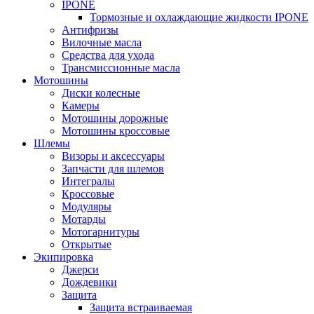
IPONE
Тормозные и охлаждающие жидкости IPONE
Антифризы
Вилочные масла
Средства для ухода
Трансмиссионные масла
Мотошины
Диски колесные
Камеры
Мотошины дорожные
Мотошины кроссовые
Шлемы
Визоры и аксессуары
Запчасти для шлемов
Интегралы
Кроссовые
Модуляры
Мотарды
Мотогарнитуры
Открытые
Экипировка
Джерси
Дождевики
Защита
Защита встраиваемая