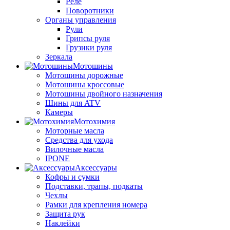
Реле
Поворотники
Органы управления
Рули
Грипсы руля
Грузики руля
Зеркала
Мотошины
Мотошины дорожные
Мотошины кроссовые
Мотошины двойного назначения
Шины для ATV
Камеры
Мотохимия
Моторные масла
Средства для ухода
Вилочные масла
IPONE
Аксессуары
Кофры и сумки
Подставки, трапы, подкаты
Чехлы
Рамки для крепления номера
Защита рук
Наклейки