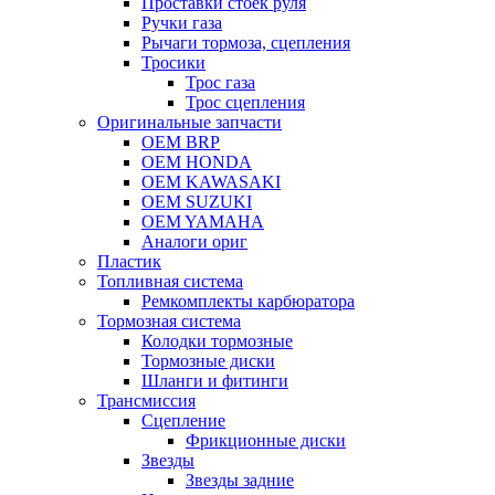
Проставки стоек руля
Ручки газа
Рычаги тормоза, сцепления
Тросики
Трос газа
Трос сцепления
Оригинальные запчасти
OEM BRP
OEM HONDA
OEM KAWASAKI
OEM SUZUKI
OEM YAMAHA
Аналоги ориг
Пластик
Топливная система
Ремкомплекты карбюратора
Тормозная система
Колодки тормозные
Тормозные диски
Шланги и фитинги
Трансмиссия
Cцепление
Фрикционные диски
Звезды
Звезды задние