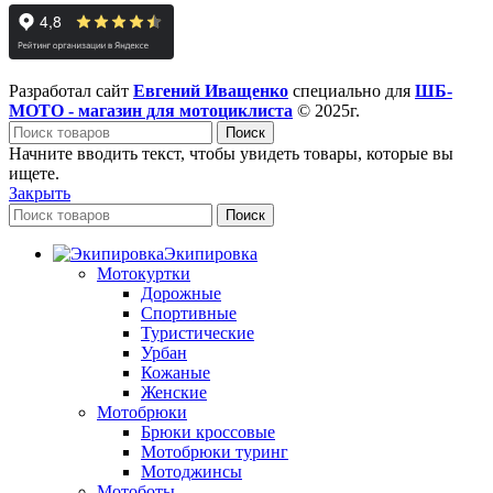
Разработал сайт
Евгений Иващенко
специально для
ШБ-
МОТО - магазин для мотоциклиста
© 2025г.
Поиск
Начните вводить текст, чтобы увидеть товары, которые вы
ищете.
Закрыть
Поиск
Экипировка
Мотокуртки
Дорожные
Спортивные
Туристические
Урбан
Кожаные
Женские
Мотобрюки
Брюки кроссовые
Мотобрюки туринг
Мотоджинсы
Мотоботы