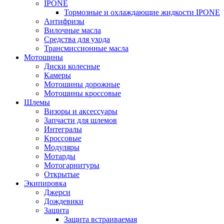
IPONE
Тормозные и охлаждающие жидкости IPONE
Антифризы
Вилочные масла
Средства для ухода
Трансмиссионные масла
Мотошины
Диски колесные
Камеры
Мотошины дорожные
Мотошины кроссовые
Шлемы
Визоры и аксессуары
Запчасти для шлемов
Интегралы
Кроссовые
Модуляры
Мотарды
Мотогарнитуры
Открытые
Экипировка
Джерси
Дождевики
Защита
Защита встраиваемая