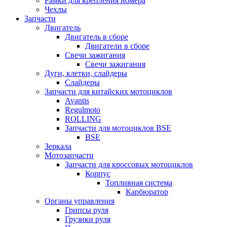
Рамки для крепления номера
Чехлы
Запчасти
Двигатель
Двигатель в сборе
Двигатели в сборе
Свечи зажигания
Свечи зажигания
Дуги, клетки, слайдеры
Слайдеры
Запчасти для китайских мотоциклов
Avantis
Regulmoto
ROLLING
Запчасти для мотоциклов BSE
BSE
Зеркала
Мотозапчасти
Запчасти для кроссовых мотоциклов
Корпус
Топливная система
Карбюратор
Органы управления
Грипсы руля
Грузики руля