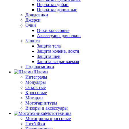
Перчатки урбан
Перчатки дорожные
Дождевики
Джерси
Очки
Очки кроссовые
Аксессуары для очков
Защита
Защита тела
Защита колена, локтя
Защита шеи
Защита встраиваемая
Подшлемники
Шлемы
Интегралы
Модуляры
Открытые
Кроссовые
Мотарды
Мотогарнитуры
Визоры и аксессуары
Мототехника
Мотоциклы кроссовые
Питбайки
Квадроциклы