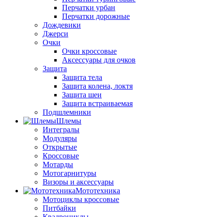
Перчатки урбан
Перчатки дорожные
Дождевики
Джерси
Очки
Очки кроссовые
Аксессуары для очков
Защита
Защита тела
Защита колена, локтя
Защита шеи
Защита встраиваемая
Подшлемники
Шлемы
Интегралы
Модуляры
Открытые
Кроссовые
Мотарды
Мотогарнитуры
Визоры и аксессуары
Мототехника
Мотоциклы кроссовые
Питбайки
Квадроциклы