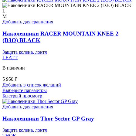
несколько
вариаций.
L
Опции
M
можно
Добавить для сравнения
выбрать
на
Наколенники RACER MOUNTAIN KNEE 2
странице
(D3O) BLACK
товара.
Защита колена, локтя
LEATT
В наличии
5 950
₽
Добавить в список желаний
Этот
Выберите параметры
товар
Быстрый просмотр
имеет
несколько
Добавить для сравнения
вариаций.
Опции
Наколенники Thor Sector GP Gray
можно
выбрать
Защита колена, локтя
на
THOR