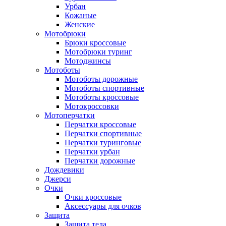
Урбан
Кожаные
Женские
Мотобрюки
Брюки кроссовые
Мотобрюки туринг
Мотоджинсы
Мотоботы
Мотоботы дорожные
Мотоботы спортивные
Мотоботы кроссовые
Мотокроссовки
Мотоперчатки
Перчатки кроссовые
Перчатки спортивные
Перчатки туринговые
Перчатки урбан
Перчатки дорожные
Дождевики
Джерси
Очки
Очки кроссовые
Аксессуары для очков
Защита
Защита тела