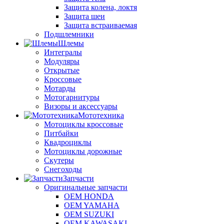
Защита колена, локтя
Защита шеи
Защита встраиваемая
Подшлемники
Шлемы
Интегралы
Модуляры
Открытые
Кроссовые
Мотарды
Мотогарнитуры
Визоры и аксессуары
Мототехника
Мотоциклы кроссовые
Питбайки
Квадроциклы
Мотоциклы дорожные
Скутеры
Снегоходы
Запчасти
Оригинальные запчасти
OEM HONDA
OEM YAMAHA
OEM SUZUKI
OEM KAWASAKI