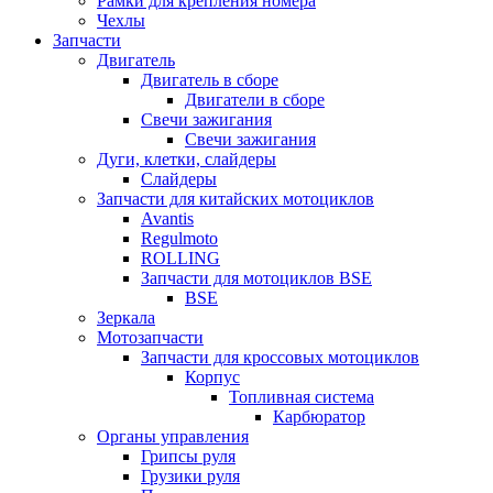
Рамки для крепления номера
Чехлы
Запчасти
Двигатель
Двигатель в сборе
Двигатели в сборе
Свечи зажигания
Свечи зажигания
Дуги, клетки, слайдеры
Слайдеры
Запчасти для китайских мотоциклов
Avantis
Regulmoto
ROLLING
Запчасти для мотоциклов BSE
BSE
Зеркала
Мотозапчасти
Запчасти для кроссовых мотоциклов
Корпус
Топливная система
Карбюратор
Органы управления
Грипсы руля
Грузики руля