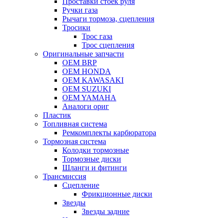
Проставки стоек руля
Ручки газа
Рычаги тормоза, сцепления
Тросики
Трос газа
Трос сцепления
Оригинальные запчасти
OEM BRP
OEM HONDA
OEM KAWASAKI
OEM SUZUKI
OEM YAMAHA
Аналоги ориг
Пластик
Топливная система
Ремкомплекты карбюратора
Тормозная система
Колодки тормозные
Тормозные диски
Шланги и фитинги
Трансмиссия
Cцепление
Фрикционные диски
Звезды
Звезды задние