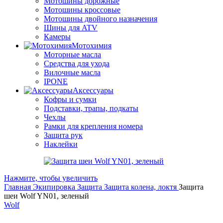
Мотошины дорожные
Мотошины кроссовые
Мотошины двойного назначения
Шины для ATV
Камеры
Мотохимия
Моторные масла
Средства для ухода
Вилочные масла
IPONE
Аксессуары
Кофры и сумки
Подставки, трапы, подкаты
Чехлы
Рамки для крепления номера
Защита рук
Наклейки
Нажмите, чтобы увеличить
Главная
Экипировка
Защита
Защита колена, локтя
Защита
шеи Wolf YN01, зеленый
Wolf