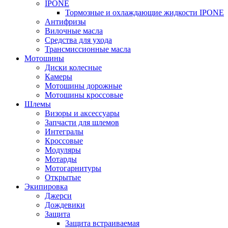
IPONE
Тормозные и охлаждающие жидкости IPONE
Антифризы
Вилочные масла
Средства для ухода
Трансмиссионные масла
Мотошины
Диски колесные
Камеры
Мотошины дорожные
Мотошины кроссовые
Шлемы
Визоры и аксессуары
Запчасти для шлемов
Интегралы
Кроссовые
Модуляры
Мотарды
Мотогарнитуры
Открытые
Экипировка
Джерси
Дождевики
Защита
Защита встраиваемая