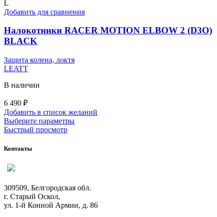
L
Добавить для сравнения
Налокотники RACER MOTION ELBOW 2 (D3O)
BLACK
Защита колена, локтя
LEATT
В наличии
6 490
₽
Добавить в список желаний
Этот
Выберите параметры
товар
Быстрый просмотр
имеет
несколько
Контакты
вариаций.
Опции
можно
выбрать
309509, Белгородская обл.
на
г. Старый Оскол,
странице
ул. 1-й Конной Армии, д. 86
товара.