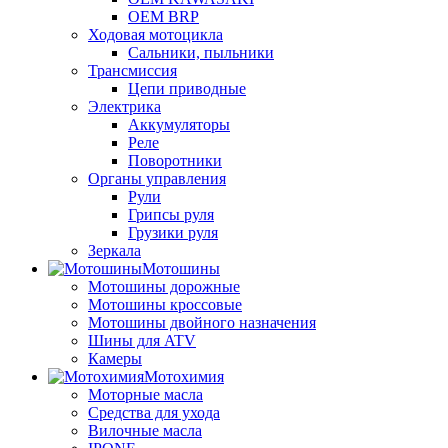
OEM BRP
Ходовая мотоцикла
Сальники, пыльники
Трансмиссия
Цепи приводные
Электрика
Аккумуляторы
Реле
Поворотники
Органы управления
Рули
Грипсы руля
Грузики руля
Зеркала
Мотошины
Мотошины дорожные
Мотошины кроссовые
Мотошины двойного назначения
Шины для ATV
Камеры
Мотохимия
Моторные масла
Средства для ухода
Вилочные масла