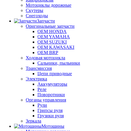
Мотоциклы дорожные
Скутеры
Снегоходы
Запчасти
Оригинальные запчасти
OEM HONDA
OEM YAMAHA
OEM SUZUKI
OEM KAWASAKI
OEM BRP
Ходовая мотоцикла
Сальники, пыльники
Трансмиссия
Цепи приводные
Электрика
Аккумуляторы
Реле
Поворотники
Органы управления
Рули
Грипсы руля
Грузики руля
Зеркала
Мотошины