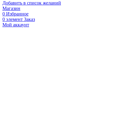
Защита
Добавить в список желаний
шеи
Магазин
Wolf
0
Избранное
YN01,
0
элемент
Заказ
зеленый
Мой аккаунт