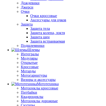
Дождевики
Джерси
Очки
Очки кроссовые
Аксессуары для очков
Защита
Защита тела
Защита колена, локтя
Защита шеи
Защита встраиваемая
Подшлемники
Шлемы
Интегралы
Модуляры
Открытые
Кроссовые
Мотарды
Мотогарнитуры
Визоры и аксессуары
Мототехника
Мотоциклы кроссовые
Питбайки
Квадроциклы
Мотоциклы дорожные
Скутеры