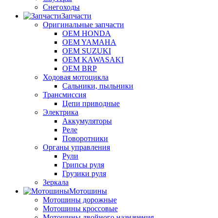
Снегоходы
Запчасти
Оригинальные запчасти
OEM HONDA
OEM YAMAHA
OEM SUZUKI
OEM KAWASAKI
OEM BRP
Ходовая мотоцикла
Сальники, пыльники
Трансмиссия
Цепи приводные
Электрика
Аккумуляторы
Реле
Поворотники
Органы управления
Рули
Грипсы руля
Грузики руля
Зеркала
Мотошины
Мотошины дорожные
Мотошины кроссовые
Мотошины двойного назначения