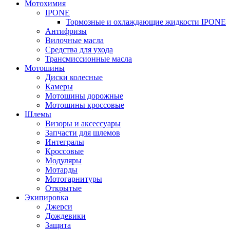
Мотохимия
IPONE
Тормозные и охлаждающие жидкости IPONE
Антифризы
Вилочные масла
Средства для ухода
Трансмиссионные масла
Мотошины
Диски колесные
Камеры
Мотошины дорожные
Мотошины кроссовые
Шлемы
Визоры и аксессуары
Запчасти для шлемов
Интегралы
Кроссовые
Модуляры
Мотарды
Мотогарнитуры
Открытые
Экипировка
Джерси
Дождевики
Защита