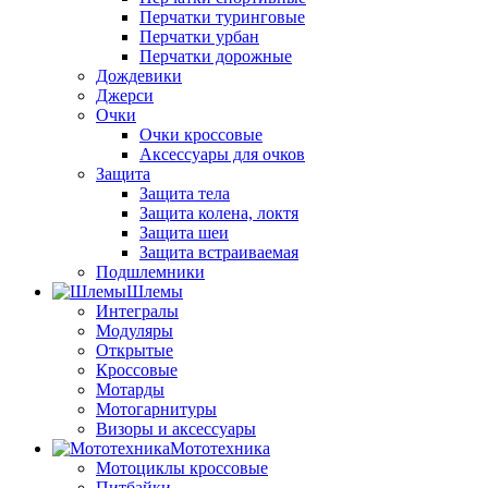
Перчатки туринговые
Перчатки урбан
Перчатки дорожные
Дождевики
Джерси
Очки
Очки кроссовые
Аксессуары для очков
Защита
Защита тела
Защита колена, локтя
Защита шеи
Защита встраиваемая
Подшлемники
Шлемы
Интегралы
Модуляры
Открытые
Кроссовые
Мотарды
Мотогарнитуры
Визоры и аксессуары
Мототехника
Мотоциклы кроссовые
Питбайки