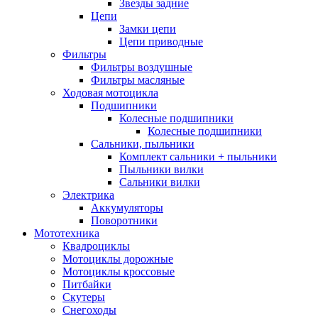
Звезды задние
Цепи
Замки цепи
Цепи приводные
Фильтры
Фильтры воздушные
Фильтры масляные
Ходовая мотоцикла
Подшипники
Колесные подшипники
Колесные подшипники
Сальники, пыльники
Комплект сальники + пыльники
Пыльники вилки
Сальники вилки
Электрика
Аккумуляторы
Поворотники
Мототехника
Квадроциклы
Мотоциклы дорожные
Мотоциклы кроссовые
Питбайки
Скутеры
Снегоходы