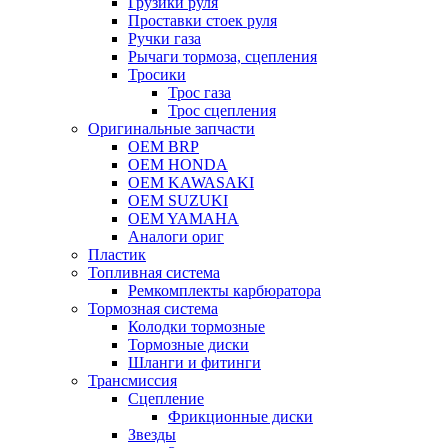
Грузики руля
Проставки стоек руля
Ручки газа
Рычаги тормоза, сцепления
Тросики
Трос газа
Трос сцепления
Оригинальные запчасти
OEM BRP
OEM HONDA
OEM KAWASAKI
OEM SUZUKI
OEM YAMAHA
Аналоги ориг
Пластик
Топливная система
Ремкомплекты карбюратора
Тормозная система
Колодки тормозные
Тормозные диски
Шланги и фитинги
Трансмиссия
Cцепление
Фрикционные диски
Звезды