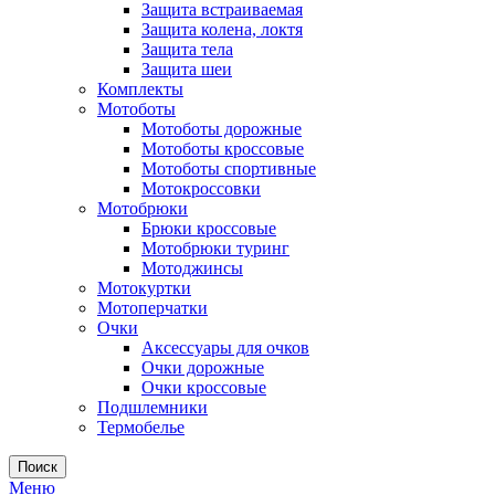
Защита встраиваемая
Защита колена, локтя
Защита тела
Защита шеи
Комплекты
Мотоботы
Мотоботы дорожные
Мотоботы кроссовые
Мотоботы спортивные
Мотокроссовки
Мотобрюки
Брюки кроссовые
Мотобрюки туринг
Мотоджинсы
Мотокуртки
Мотоперчатки
Очки
Аксессуары для очков
Очки дорожные
Очки кроссовые
Подшлемники
Термобелье
Поиск
Меню