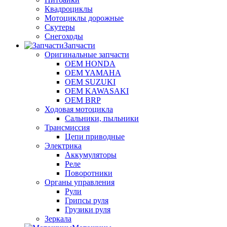
Квадроциклы
Мотоциклы дорожные
Скутеры
Снегоходы
Запчасти
Оригинальные запчасти
OEM HONDA
OEM YAMAHA
OEM SUZUKI
OEM KAWASAKI
OEM BRP
Ходовая мотоцикла
Сальники, пыльники
Трансмиссия
Цепи приводные
Электрика
Аккумуляторы
Реле
Поворотники
Органы управления
Рули
Грипсы руля
Грузики руля
Зеркала