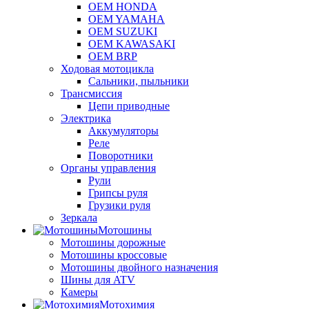
OEM HONDA
OEM YAMAHA
OEM SUZUKI
OEM KAWASAKI
OEM BRP
Ходовая мотоцикла
Сальники, пыльники
Трансмиссия
Цепи приводные
Электрика
Аккумуляторы
Реле
Поворотники
Органы управления
Рули
Грипсы руля
Грузики руля
Зеркала
Мотошины
Мотошины дорожные
Мотошины кроссовые
Мотошины двойного назначения
Шины для ATV
Камеры
Мотохимия