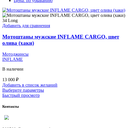
Цена: по убыванию
34 Long
Добавить для сравнения
Мотоштаны мужские INFLAME CARGO, цвет
олива (хаки)
Мотоджинсы
INFLAME
В наличии
13 000
₽
Добавить в список желаний
Этот
Выберите параметры
товар
Быстрый просмотр
имеет
несколько
Контакты
вариаций.
Опции
можно
выбрать