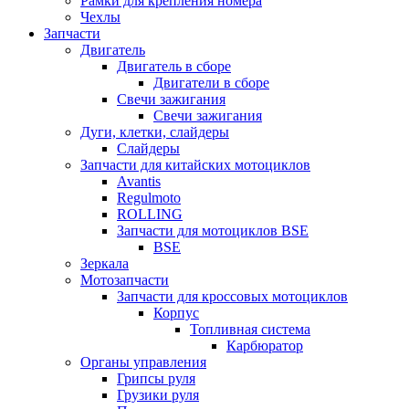
Рамки для крепления номера
Чехлы
Запчасти
Двигатель
Двигатель в сборе
Двигатели в сборе
Свечи зажигания
Свечи зажигания
Дуги, клетки, слайдеры
Слайдеры
Запчасти для китайских мотоциклов
Avantis
Regulmoto
ROLLING
Запчасти для мотоциклов BSE
BSE
Зеркала
Мотозапчасти
Запчасти для кроссовых мотоциклов
Корпус
Топливная система
Карбюратор
Органы управления
Грипсы руля
Грузики руля