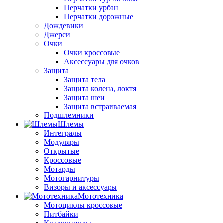
Перчатки урбан
Перчатки дорожные
Дождевики
Джерси
Очки
Очки кроссовые
Аксессуары для очков
Защита
Защита тела
Защита колена, локтя
Защита шеи
Защита встраиваемая
Подшлемники
Шлемы
Интегралы
Модуляры
Открытые
Кроссовые
Мотарды
Мотогарнитуры
Визоры и аксессуары
Мототехника
Мотоциклы кроссовые
Питбайки
Квадроциклы