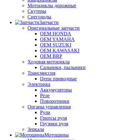
Мотоциклы дорожные
Скутеры
Снегоходы
Запчасти
Оригинальные запчасти
OEM HONDA
OEM YAMAHA
OEM SUZUKI
OEM KAWASAKI
OEM BRP
Ходовая мотоцикла
Сальники, пыльники
Трансмиссия
Цепи приводные
Электрика
Аккумуляторы
Реле
Поворотники
Органы управления
Рули
Грипсы руля
Грузики руля
Зеркала
Мотошины