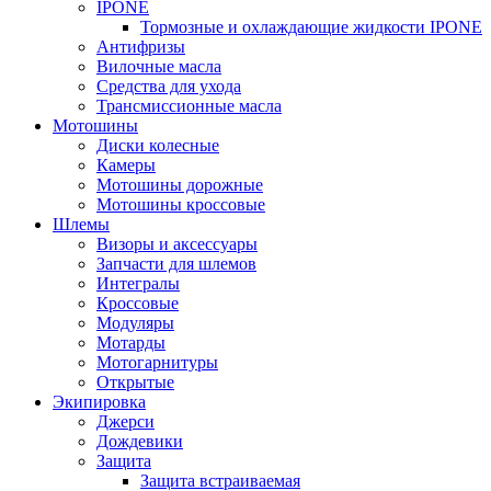
IPONE
Тормозные и охлаждающие жидкости IPONE
Антифризы
Вилочные масла
Средства для ухода
Трансмиссионные масла
Мотошины
Диски колесные
Камеры
Мотошины дорожные
Мотошины кроссовые
Шлемы
Визоры и аксессуары
Запчасти для шлемов
Интегралы
Кроссовые
Модуляры
Мотарды
Мотогарнитуры
Открытые
Экипировка
Джерси
Дождевики
Защита
Защита встраиваемая