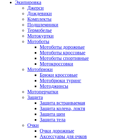
Экипировка
Джерси
Дождевики
Комплекты
Подшлемники
Термобелье
Мотокуртки
Мотоботы
Мотоботы дорожные
Мотоботы кроссовые
Мотоботы спортивные
Мотокроссовки
Мотобрюки
Брюки кроссовые
Мотобрюки туринг
Мотоджинсы
Мотоперчатки
Защита
Защита встраиваемая
Защита колена, локтя
Защита шеи
Защита тела
Очки
Очки дорожные
Аксессуары для очков