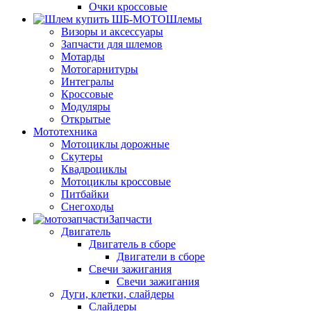
Очки кроссовые
Шлемы
Визоры и аксессуары
Запчасти для шлемов
Мотарды
Мотогарнитуры
Интегралы
Кроссовые
Модуляры
Открытые
Мототехника
Мотоциклы дорожные
Скутеры
Квадроциклы
Мотоциклы кроссовые
Питбайки
Снегоходы
Запчасти
Двигатель
Двигатель в сборе
Двигатели в сборе
Свечи зажигания
Свечи зажигания
Дуги, клетки, слайдеры
Слайдеры