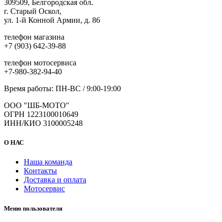
309509, Белгородская обл.
на
г. Старый Оскол,
странице
ул. 1-й Конной Армии, д. 86
товара.
телефон магазина
+7 (903) 642-39-88
телефон мотосервиса
+7-980-382-94-40
Время работы: ПН-ВС / 9:00-19:00
ООО "ШБ-МОТО"
ОГРН 1223100010649
ИНН/КИО 3100005248
О НАС
Наша команда
Контакты
Доставка и оплата
Мотосервис
Меню пользователя