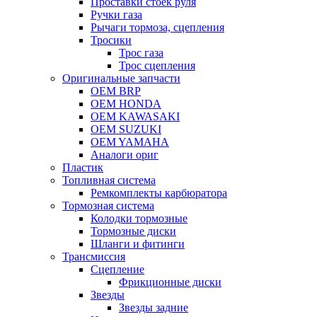
Проставки стоек руля
Ручки газа
Рычаги тормоза, сцепления
Тросики
Трос газа
Трос сцепления
Оригинальные запчасти
OEM BRP
OEM HONDA
OEM KAWASAKI
OEM SUZUKI
OEM YAMAHA
Аналоги ориг
Пластик
Топливная система
Ремкомплекты карбюратора
Тормозная система
Колодки тормозные
Тормозные диски
Шланги и фитинги
Трансмиссия
Cцепление
Фрикционные диски
Звезды
Звезды задние