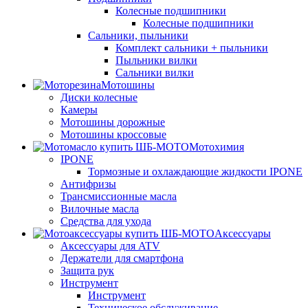
Колесные подшипники
Колесные подшипники
Сальники, пыльники
Комплект сальники + пыльники
Пыльники вилки
Сальники вилки
Мотошины
Диски колесные
Камеры
Мотошины дорожные
Мотошины кроссовые
Мотохимия
IPONE
Тормозные и охлаждающие жидкости IPONE
Антифризы
Трансмиссионные масла
Вилочные масла
Средства для ухода
Аксессуары
Аксессуары для ATV
Держатели для смартфона
Защита рук
Инструмент
Инструмент
Техническое обслуживание