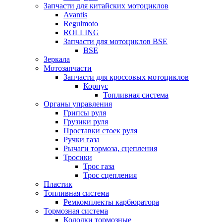
Запчасти для китайских мотоциклов
Avantis
Regulmoto
ROLLING
Запчасти для мотоциклов BSE
BSE
Зеркала
Мотозапчасти
Запчасти для кроссовых мотоциклов
Корпус
Топливная система
Органы управления
Грипсы руля
Грузики руля
Проставки стоек руля
Ручки газа
Рычаги тормоза, сцепления
Тросики
Трос газа
Трос сцепления
Пластик
Топливная система
Ремкомплекты карбюратора
Тормозная система
Колодки тормозные