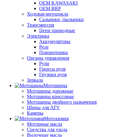
OEM KAWASAKI
OEM BRP
Ходовая мотоцикла
Сальники, пыльники
Трансмиссия
Цепи приводные
Электрика
Аккумуляторы
Реле
Поворотники
Органы управления
Рули
Грипсы руля
Грузики руля
Зеркала
Мотошины
Мотошины дорожные
Мотошины кроссовые
Мотошины двойного назначения
Шины для ATV
Камеры
Мотохимия
Моторные масла
Средства для ухода
Вилочные масла