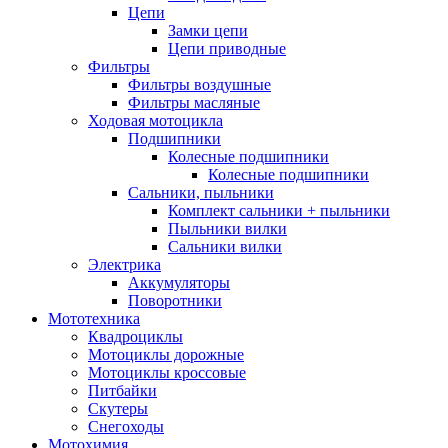
Цепи
Замки цепи
Цепи приводные
Фильтры
Фильтры воздушные
Фильтры масляные
Ходовая мотоцикла
Подшипники
Колесные подшипники
Колесные подшипники
Сальники, пыльники
Комплект сальники + пыльники
Пыльники вилки
Сальники вилки
Электрика
Аккумуляторы
Поворотники
Мототехника
Квадроциклы
Мотоциклы дорожные
Мотоциклы кроссовые
Питбайки
Скутеры
Снегоходы
Мотохимия