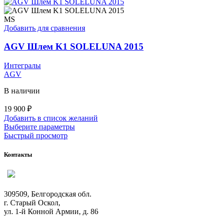
имеет
несколько
вариаций.
MS
Опции
Добавить для сравнения
можно
выбрать
AGV Шлем K1 SOLELUNA 2015
на
странице
Интегралы
товара.
AGV
В наличии
19 900
₽
Добавить в список желаний
Этот
Выберите параметры
товар
Быстрый просмотр
имеет
несколько
Контакты
вариаций.
Опции
можно
выбрать
309509, Белгородская обл.
на
г. Старый Оскол,
странице
ул. 1-й Конной Армии, д. 86
товара.