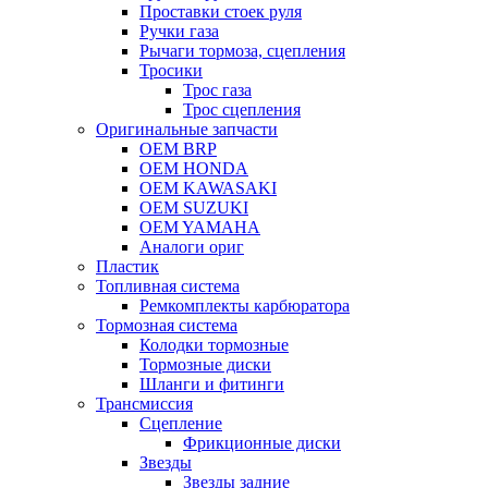
Проставки стоек руля
Ручки газа
Рычаги тормоза, сцепления
Тросики
Трос газа
Трос сцепления
Оригинальные запчасти
OEM BRP
OEM HONDA
OEM KAWASAKI
OEM SUZUKI
OEM YAMAHA
Аналоги ориг
Пластик
Топливная система
Ремкомплекты карбюратора
Тормозная система
Колодки тормозные
Тормозные диски
Шланги и фитинги
Трансмиссия
Cцепление
Фрикционные диски
Звезды
Звезды задние