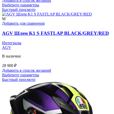
Добавить в список желаний
Этот
Выберите параметры
товар
Быстрый просмотр
имеет
несколько
M
вариаций.
Добавить для сравнения
Опции
можно
AGV Шлем K1 S FASTLAP BLACK/GREY/RED
выбрать
на
Интегралы
странице
AGV
товара.
В наличии
28 900
₽
Добавить в список желаний
Этот
Выберите параметры
товар
Быстрый просмотр
имеет
несколько
вариаций.
Опции
можно
выбрать
на