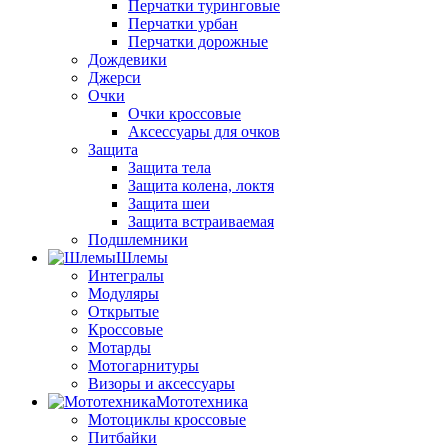
Перчатки туринговые
Перчатки урбан
Перчатки дорожные
Дождевики
Джерси
Очки
Очки кроссовые
Аксессуары для очков
Защита
Защита тела
Защита колена, локтя
Защита шеи
Защита встраиваемая
Подшлемники
Шлемы
Интегралы
Модуляры
Открытые
Кроссовые
Мотарды
Мотогарнитуры
Визоры и аксессуары
Мототехника
Мотоциклы кроссовые
Питбайки