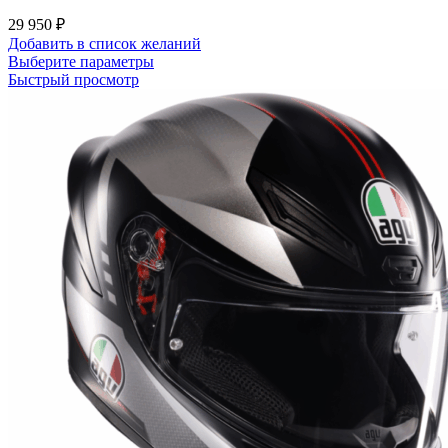
29 950
₽
Добавить в список желаний
Этот
Выберите параметры
товар
Быстрый просмотр
имеет
несколько
вариаций.
Опции
можно
выбрать
на
странице
товара.