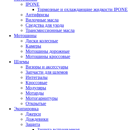
IPONE
Тормозные и охлаждающие жидкости IPONE
Антифризы
Вилочные масла
Средства для ухода
Трансмиссионные масла
Мотошины
Диски колесные
Камеры
Мотошины дорожные
Мотошины кроссовые
Шлемы
Визоры и аксессуары
Запчасти для шлемов
Интегралы
Кроссовые
Модуляры
Мотарды
Мотогарнитуры
Открытые
Экипировка
Джерси
Дождевики
Защита
Защита встраиваемая