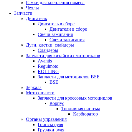
Рамки для крепления номера
Чехлы
Запчасти
Двигатель
Двигатель в сборе
Двигатели в сборе
Свечи зажигания
Свечи зажигания
Дуги, клетки, слайдеры
Слайдеры
Запчасти для китайских мотоциклов
Avantis
Regulmoto
ROLLING
Запчасти для мотоциклов BSE
BSE
Зеркала
Мотозапчасти
Запчасти для кроссовых мотоциклов
Корпус
Топливная система
Карбюратор
Органы управления
Грипсы руля
Грузики руля