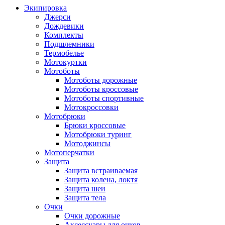
Экипировка
Джерси
Дождевики
Комплекты
Подшлемники
Термобелье
Мотокуртки
Мотоботы
Мотоботы дорожные
Мотоботы кроссовые
Мотоботы спортивные
Мотокроссовки
Мотобрюки
Брюки кроссовые
Мотобрюки туринг
Мотоджинсы
Мотоперчатки
Защита
Защита встраиваемая
Защита колена, локтя
Защита шеи
Защита тела
Очки
Очки дорожные
Аксессуары для очков