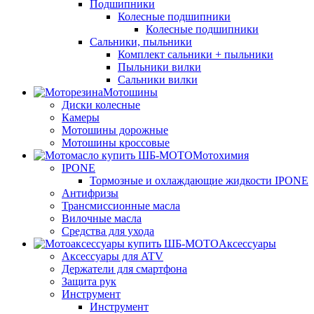
Подшипники
Колесные подшипники
Колесные подшипники
Сальники, пыльники
Комплект сальники + пыльники
Пыльники вилки
Сальники вилки
Мотошины
Диски колесные
Камеры
Мотошины дорожные
Мотошины кроссовые
Мотохимия
IPONE
Тормозные и охлаждающие жидкости IPONE
Антифризы
Трансмиссионные масла
Вилочные масла
Средства для ухода
Аксессуары
Аксессуары для ATV
Держатели для смартфона
Защита рук
Инструмент
Инструмент