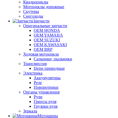
Квадроциклы
Мотоциклы дорожные
Скутеры
Снегоходы
Запчасти
Оригинальные запчасти
OEM HONDA
OEM YAMAHA
OEM SUZUKI
OEM KAWASAKI
OEM BRP
Ходовая мотоцикла
Сальники, пыльники
Трансмиссия
Цепи приводные
Электрика
Аккумуляторы
Реле
Поворотники
Органы управления
Рули
Грипсы руля
Грузики руля
Зеркала
Мотошины