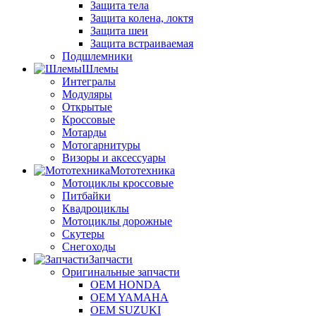
Защита тела
Защита колена, локтя
Защита шеи
Защита встраиваемая
Подшлемники
Шлемы
Интегралы
Модуляры
Открытые
Кроссовые
Мотарды
Мотогарнитуры
Визоры и аксессуары
Мототехника
Мотоциклы кроссовые
Питбайки
Квадроциклы
Мотоциклы дорожные
Скутеры
Снегоходы
Запчасти
Оригинальные запчасти
OEM HONDA
OEM YAMAHA
OEM SUZUKI