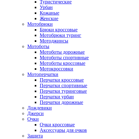
Туристические
Урбан
Кожаные
Женские
Мотобрюки
Брюки кроссовые
Мотобрюки туринг
Мотоджинсы
Мотоботы
Мотоботы дорожные
Мотоботы спортивные
Мотоботы кроссовые
Мотокроссовки
Мотоперчатки
Перчатки кроссовые
Перчатки спортивные
Перчатки туринговые
Перчатки урбан
Перчатки дорожные
Дождевики
Джерси
Очки
Очки кроссовые
Аксессуары для очков
Защита