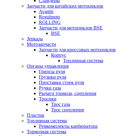
Слайдеры
Запчасти для китайских мотоциклов
Avantis
Regulmoto
ROLLING
Запчасти для мотоциклов BSE
BSE
Зеркала
Мотозапчасти
Запчасти для кроссовых мотоциклов
Корпус
Топливная система
Органы управления
Грипсы руля
Грузики руля
Проставки стоек руля
Ручки газа
Рычаги тормоза, сцепления
Тросики
Трос газа
Трос сцепления
Пластик
Топливная система
Ремкомплекты карбюратора
Тормозная система