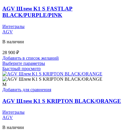
AGV Шлем K1 S FASTLAP
BLACK/PURPLE/PINK
Интегралы
AGV
В наличии
28 900
₽
Добавить в список желаний
Этот
Выберите параметры
товар
Быстрый просмотр
имеет
несколько
вариаций.
M
Опции
Добавить для сравнения
можно
выбрать
AGV Шлем K1 S KRIPTON BLACK/ORANGE
на
странице
Интегралы
товара.
AGV
В наличии