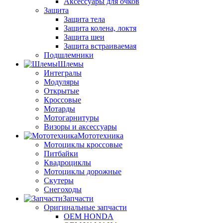
Аксессуары для очков
Защита
Защита тела
Защита колена, локтя
Защита шеи
Защита встраиваемая
Подшлемники
Шлемы
Интегралы
Модуляры
Открытые
Кроссовые
Мотарды
Мотогарнитуры
Визоры и аксессуары
Мототехника
Мотоциклы кроссовые
Питбайки
Квадроциклы
Мотоциклы дорожные
Скутеры
Снегоходы
Запчасти
Оригинальные запчасти
OEM HONDA