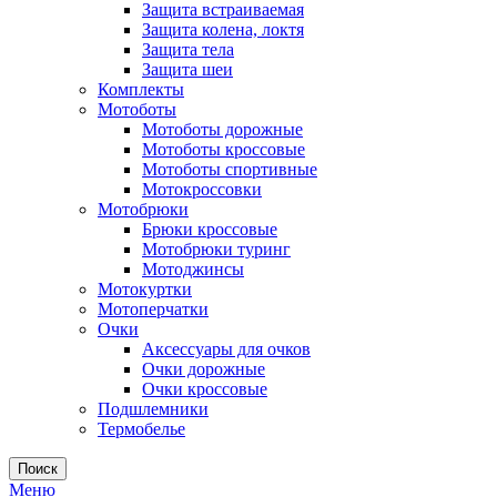
Защита встраиваемая
Защита колена, локтя
Защита тела
Защита шеи
Комплекты
Мотоботы
Мотоботы дорожные
Мотоботы кроссовые
Мотоботы спортивные
Мотокроссовки
Мотобрюки
Брюки кроссовые
Мотобрюки туринг
Мотоджинсы
Мотокуртки
Мотоперчатки
Очки
Аксессуары для очков
Очки дорожные
Очки кроссовые
Подшлемники
Термобелье
Поиск
Меню