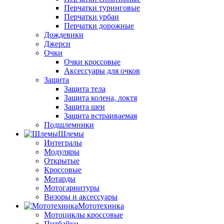
Перчатки туринговые
Перчатки урбан
Перчатки дорожные
Дождевики
Джерси
Очки
Очки кроссовые
Аксессуары для очков
Защита
Защита тела
Защита колена, локтя
Защита шеи
Защита встраиваемая
Подшлемники
Шлемы
Интегралы
Модуляры
Открытые
Кроссовые
Мотарды
Мотогарнитуры
Визоры и аксессуары
Мототехника
Мотоциклы кроссовые
Питбайки