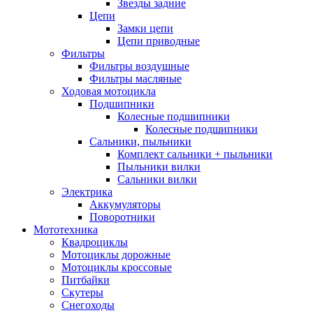
Звезды задние
Цепи
Замки цепи
Цепи приводные
Фильтры
Фильтры воздушные
Фильтры масляные
Ходовая мотоцикла
Подшипники
Колесные подшипники
Колесные подшипники
Сальники, пыльники
Комплект сальники + пыльники
Пыльники вилки
Сальники вилки
Электрика
Аккумуляторы
Поворотники
Мототехника
Квадроциклы
Мотоциклы дорожные
Мотоциклы кроссовые
Питбайки
Скутеры
Снегоходы