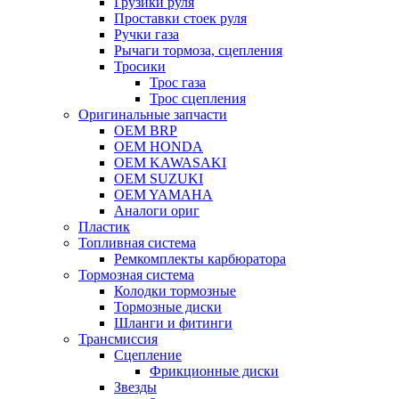
Грузики руля
Проставки стоек руля
Ручки газа
Рычаги тормоза, сцепления
Тросики
Трос газа
Трос сцепления
Оригинальные запчасти
OEM BRP
OEM HONDA
OEM KAWASAKI
OEM SUZUKI
OEM YAMAHA
Аналоги ориг
Пластик
Топливная система
Ремкомплекты карбюратора
Тормозная система
Колодки тормозные
Тормозные диски
Шланги и фитинги
Трансмиссия
Cцепление
Фрикционные диски
Звезды