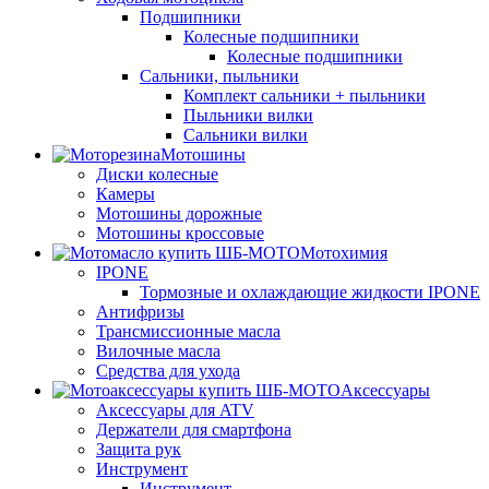
Подшипники
Колесные подшипники
Колесные подшипники
Сальники, пыльники
Комплект сальники + пыльники
Пыльники вилки
Сальники вилки
Мотошины
Диски колесные
Камеры
Мотошины дорожные
Мотошины кроссовые
Мотохимия
IPONE
Тормозные и охлаждающие жидкости IPONE
Антифризы
Трансмиссионные масла
Вилочные масла
Средства для ухода
Аксессуары
Аксессуары для ATV
Держатели для смартфона
Защита рук
Инструмент
Инструмент