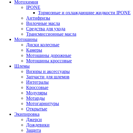
Мотохимия
IPONE
Тормозные и охлаждающие жидкости IPONE
Антифризы
Вилочные масла
Средства для ухода
Трансмиссионные масла
Мотошины
Диски колесные
Камеры
Мотошины дорожные
Мотошины кроссовые
Шлемы
Визоры и аксессуары
Запчасти для шлемов
Интегралы
Кроссовые
Модуляры
Мотарды
Мотогарнитуры
Открытые
Экипировка
Джерси
Дождевики
Защита