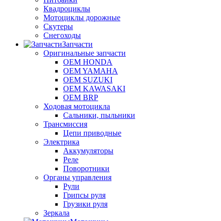
Квадроциклы
Мотоциклы дорожные
Скутеры
Снегоходы
Запчасти
Оригинальные запчасти
OEM HONDA
OEM YAMAHA
OEM SUZUKI
OEM KAWASAKI
OEM BRP
Ходовая мотоцикла
Сальники, пыльники
Трансмиссия
Цепи приводные
Электрика
Аккумуляторы
Реле
Поворотники
Органы управления
Рули
Грипсы руля
Грузики руля
Зеркала