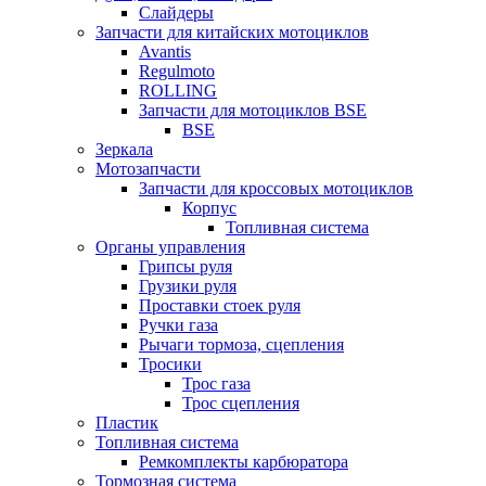
Слайдеры
Запчасти для китайских мотоциклов
Avantis
Regulmoto
ROLLING
Запчасти для мотоциклов BSE
BSE
Зеркала
Мотозапчасти
Запчасти для кроссовых мотоциклов
Корпус
Топливная система
Органы управления
Грипсы руля
Грузики руля
Проставки стоек руля
Ручки газа
Рычаги тормоза, сцепления
Тросики
Трос газа
Трос сцепления
Пластик
Топливная система
Ремкомплекты карбюратора
Тормозная система