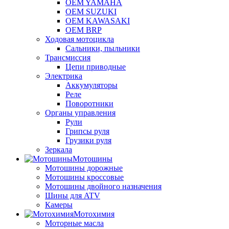
OEM YAMAHA
OEM SUZUKI
OEM KAWASAKI
OEM BRP
Ходовая мотоцикла
Сальники, пыльники
Трансмиссия
Цепи приводные
Электрика
Аккумуляторы
Реле
Поворотники
Органы управления
Рули
Грипсы руля
Грузики руля
Зеркала
Мотошины
Мотошины дорожные
Мотошины кроссовые
Мотошины двойного назначения
Шины для ATV
Камеры
Мотохимия
Моторные масла