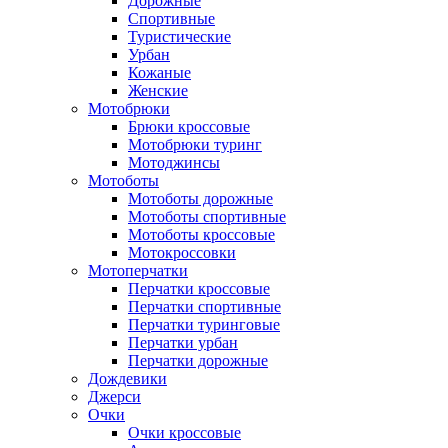
Дорожные
Спортивные
Туристические
Урбан
Кожаные
Женские
Мотобрюки
Брюки кроссовые
Мотобрюки туринг
Мотоджинсы
Мотоботы
Мотоботы дорожные
Мотоботы спортивные
Мотоботы кроссовые
Мотокроссовки
Мотоперчатки
Перчатки кроссовые
Перчатки спортивные
Перчатки туринговые
Перчатки урбан
Перчатки дорожные
Дождевики
Джерси
Очки
Очки кроссовые