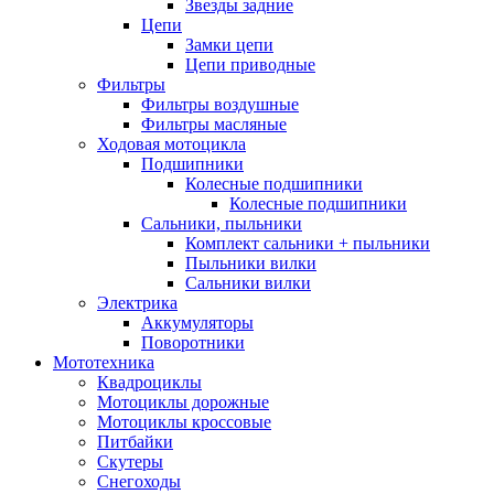
Звезды задние
Цепи
Замки цепи
Цепи приводные
Фильтры
Фильтры воздушные
Фильтры масляные
Ходовая мотоцикла
Подшипники
Колесные подшипники
Колесные подшипники
Сальники, пыльники
Комплект сальники + пыльники
Пыльники вилки
Сальники вилки
Электрика
Аккумуляторы
Поворотники
Мототехника
Квадроциклы
Мотоциклы дорожные
Мотоциклы кроссовые
Питбайки
Скутеры
Снегоходы