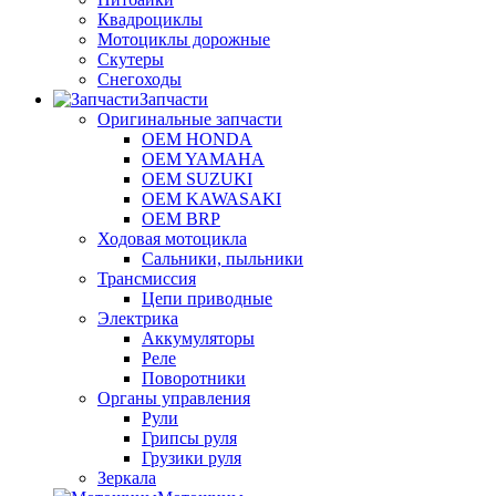
Квадроциклы
Мотоциклы дорожные
Скутеры
Снегоходы
Запчасти
Оригинальные запчасти
OEM HONDA
OEM YAMAHA
OEM SUZUKI
OEM KAWASAKI
OEM BRP
Ходовая мотоцикла
Сальники, пыльники
Трансмиссия
Цепи приводные
Электрика
Аккумуляторы
Реле
Поворотники
Органы управления
Рули
Грипсы руля
Грузики руля
Зеркала