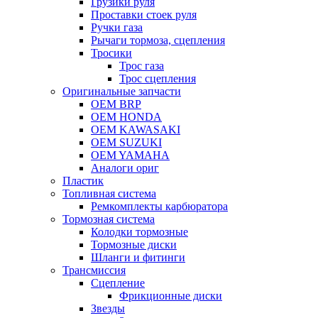
Грузики руля
Проставки стоек руля
Ручки газа
Рычаги тормоза, сцепления
Тросики
Трос газа
Трос сцепления
Оригинальные запчасти
OEM BRP
OEM HONDA
OEM KAWASAKI
OEM SUZUKI
OEM YAMAHA
Аналоги ориг
Пластик
Топливная система
Ремкомплекты карбюратора
Тормозная система
Колодки тормозные
Тормозные диски
Шланги и фитинги
Трансмиссия
Cцепление
Фрикционные диски
Звезды