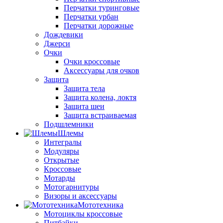
Перчатки туринговые
Перчатки урбан
Перчатки дорожные
Дождевики
Джерси
Очки
Очки кроссовые
Аксессуары для очков
Защита
Защита тела
Защита колена, локтя
Защита шеи
Защита встраиваемая
Подшлемники
Шлемы
Интегралы
Модуляры
Открытые
Кроссовые
Мотарды
Мотогарнитуры
Визоры и аксессуары
Мототехника
Мотоциклы кроссовые
Питбайки