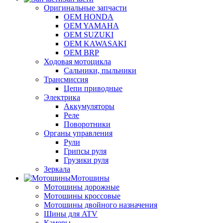
Оригинальные запчасти
OEM HONDA
OEM YAMAHA
OEM SUZUKI
OEM KAWASAKI
OEM BRP
Ходовая мотоцикла
Сальники, пыльники
Трансмиссия
Цепи приводные
Электрика
Аккумуляторы
Реле
Поворотники
Органы управления
Рули
Грипсы руля
Грузики руля
Зеркала
Мотошины
Мотошины дорожные
Мотошины кроссовые
Мотошины двойного назначения
Шины для ATV
Камеры