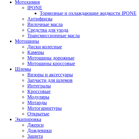
Мотохимия
IPONE
Тормозные и охлаждающие жидкости IPONE
Антифризы
Вилочные масла
Средства для ухода
Трансмиссионные масла
Мотошины
Диски колесные
Камеры
Мотошины дорожные
Мотошины кроссовые
Шлемы
Визоры и аксессуары
Запчасти для шлемов
Интегралы
Кроссовые
Модуляры
Мотарды
Мотогарнитуры
Открытые
Экипировка
Джерси
Дождевики
Защита