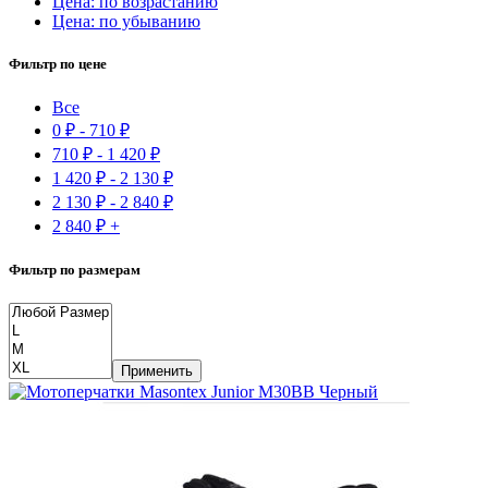
Цена: по возрастанию
Цена: по убыванию
Фильтр по цене
Все
0
₽
-
710
₽
710
₽
-
1 420
₽
1 420
₽
-
2 130
₽
2 130
₽
-
2 840
₽
2 840
₽
+
Фильтр по размерам
Применить