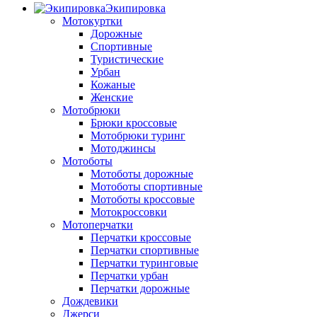
Экипировка
Мотокуртки
Дорожные
Спортивные
Туристические
Урбан
Кожаные
Женские
Мотобрюки
Брюки кроссовые
Мотобрюки туринг
Мотоджинсы
Мотоботы
Мотоботы дорожные
Мотоботы спортивные
Мотоботы кроссовые
Мотокроссовки
Мотоперчатки
Перчатки кроссовые
Перчатки спортивные
Перчатки туринговые
Перчатки урбан
Перчатки дорожные
Дождевики
Джерси