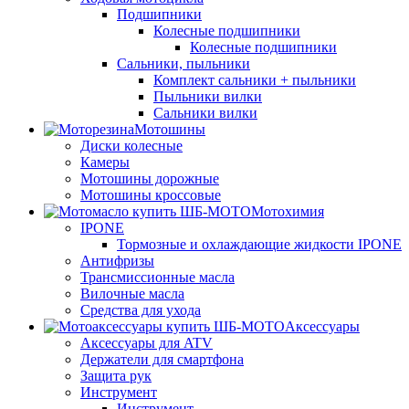
Подшипники
Колесные подшипники
Колесные подшипники
Сальники, пыльники
Комплект сальники + пыльники
Пыльники вилки
Сальники вилки
Мотошины
Диски колесные
Камеры
Мотошины дорожные
Мотошины кроссовые
Мотохимия
IPONE
Тормозные и охлаждающие жидкости IPONE
Антифризы
Трансмиссионные масла
Вилочные масла
Средства для ухода
Аксессуары
Аксессуары для ATV
Держатели для смартфона
Защита рук
Инструмент
Инструмент