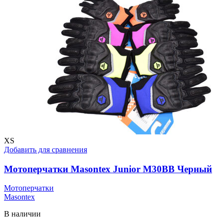
XS
Добавить для сравнения
Мотоперчатки Masontex Junior M30BB Черный
Мотоперчатки
Masontex
В наличии