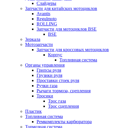
Слайдеры
Запчасти для китайских мотоциклов
Avantis
Regulmoto
ROLLING
Запчасти для мотоциклов BSE
BSE
Зеркала
Мотозапчасти
Запчасти для кроссовых мотоциклов
Корпус
Топливная система
Органы управления
Грипсы руля
Грузики руля
Проставки стоек руля
Ручки газа
Рычаги тормоза, сцепления
Тросики
Трос газа
Трос сцепления
Пластик
Топливная система
Ремкомплекты карбюратора
Тормозная система