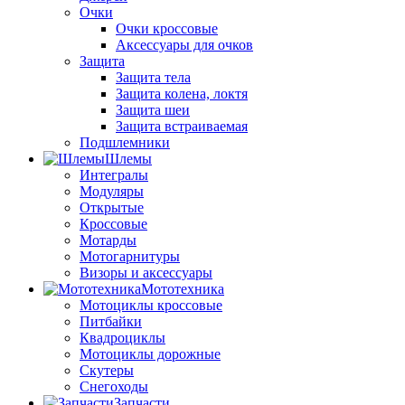
Очки
Очки кроссовые
Аксессуары для очков
Защита
Защита тела
Защита колена, локтя
Защита шеи
Защита встраиваемая
Подшлемники
Шлемы
Интегралы
Модуляры
Открытые
Кроссовые
Мотарды
Мотогарнитуры
Визоры и аксессуары
Мототехника
Мотоциклы кроссовые
Питбайки
Квадроциклы
Мотоциклы дорожные
Скутеры
Снегоходы
Запчасти