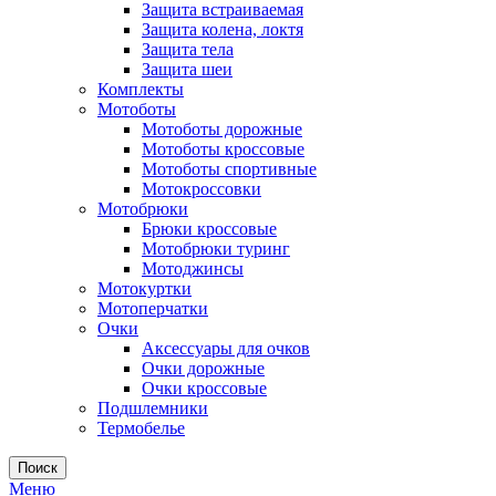
Защита встраиваемая
Защита колена, локтя
Защита тела
Защита шеи
Комплекты
Мотоботы
Мотоботы дорожные
Мотоботы кроссовые
Мотоботы спортивные
Мотокроссовки
Мотобрюки
Брюки кроссовые
Мотобрюки туринг
Мотоджинсы
Мотокуртки
Мотоперчатки
Очки
Аксессуары для очков
Очки дорожные
Очки кроссовые
Подшлемники
Термобелье
Поиск
Меню