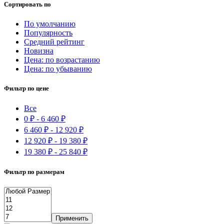
Сортировать по
По умолчанию
Популярность
Средний рейтинг
Новизна
Цена: по возрастанию
Цена: по убыванию
Фильтр по цене
Все
0
₽
-
6 460
₽
6 460
₽
-
12 920
₽
12 920
₽
-
19 380
₽
19 380
₽
-
25 840
₽
Фильтр по размерам
Применить