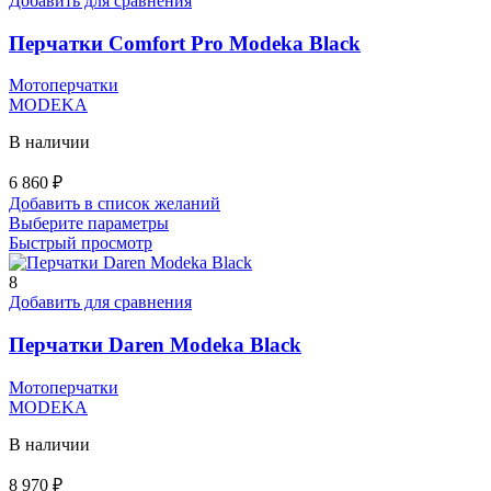
Добавить для сравнения
Опции
можно
Перчатки Comfort Pro Modeka Black
выбрать
на
Мотоперчатки
странице
MODEKA
товара.
В наличии
6 860
₽
Добавить в список желаний
Этот
Выберите параметры
товар
Быстрый просмотр
имеет
несколько
8
вариаций.
Добавить для сравнения
Опции
можно
Перчатки Daren Modeka Black
выбрать
на
Мотоперчатки
странице
MODEKA
товара.
В наличии
8 970
₽