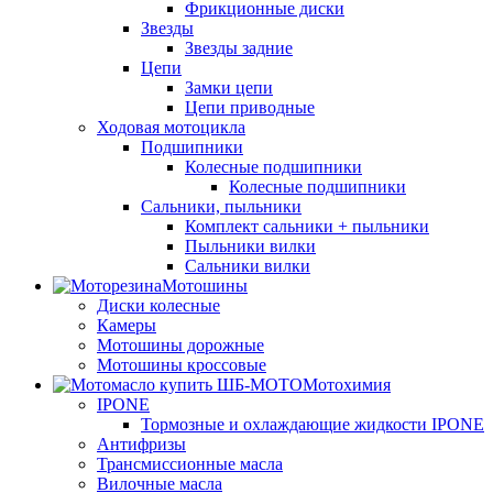
Фрикционные диски
Звезды
Звезды задние
Цепи
Замки цепи
Цепи приводные
Ходовая мотоцикла
Подшипники
Колесные подшипники
Колесные подшипники
Сальники, пыльники
Комплект сальники + пыльники
Пыльники вилки
Сальники вилки
Мотошины
Диски колесные
Камеры
Мотошины дорожные
Мотошины кроссовые
Мотохимия
IPONE
Тормозные и охлаждающие жидкости IPONE
Антифризы
Трансмиссионные масла
Вилочные масла