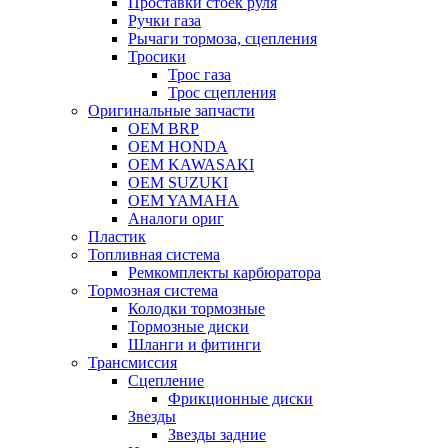
Проставки стоек руля
Ручки газа
Рычаги тормоза, сцепления
Тросики
Трос газа
Трос сцепления
Оригинальные запчасти
OEM BRP
OEM HONDA
OEM KAWASAKI
OEM SUZUKI
OEM YAMAHA
Аналоги ориг
Пластик
Топливная система
Ремкомплекты карбюратора
Тормозная система
Колодки тормозные
Тормозные диски
Шланги и фитинги
Трансмиссия
Cцепление
Фрикционные диски
Звезды
Звезды задние