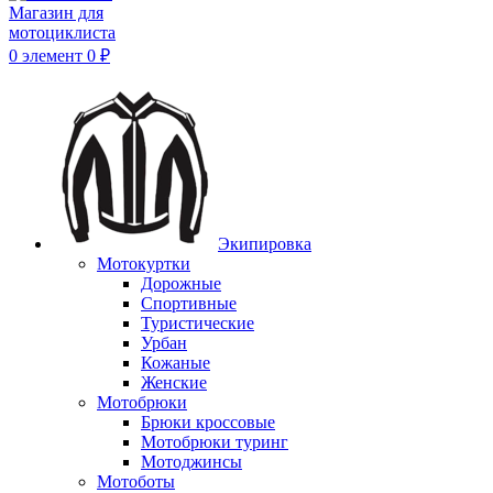
0
элемент
0
₽
Экипировка
Мотокуртки
Дорожные
Спортивные
Туристические
Урбан
Кожаные
Женские
Мотобрюки
Брюки кроссовые
Мотобрюки туринг
Мотоджинсы
Мотоботы