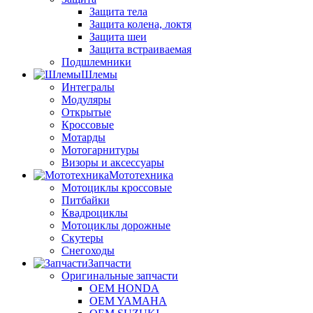
Защита тела
Защита колена, локтя
Защита шеи
Защита встраиваемая
Подшлемники
Шлемы
Интегралы
Модуляры
Открытые
Кроссовые
Мотарды
Мотогарнитуры
Визоры и аксессуары
Мототехника
Мотоциклы кроссовые
Питбайки
Квадроциклы
Мотоциклы дорожные
Скутеры
Снегоходы
Запчасти
Оригинальные запчасти
OEM HONDA
OEM YAMAHA