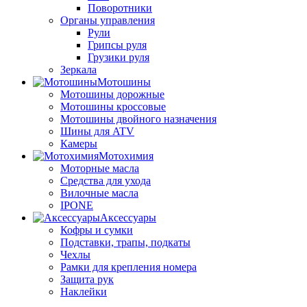
Поворотники
Органы управления
Рули
Грипсы руля
Грузики руля
Зеркала
Мотошины
Мотошины дорожные
Мотошины кроссовые
Мотошины двойного назначения
Шины для ATV
Камеры
Мотохимия
Моторные масла
Средства для ухода
Вилочные масла
IPONE
Аксессуары
Кофры и сумки
Подставки, трапы, подкаты
Чехлы
Рамки для крепления номера
Защита рук
Наклейки