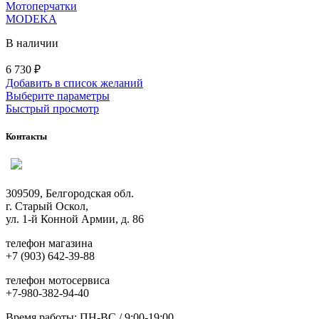
на
Мотоперчатки
странице
MODEKA
товара.
В наличии
6 730
₽
Добавить в список желаний
Этот
Выберите параметры
товар
Быстрый просмотр
имеет
несколько
Контакты
вариаций.
Опции
можно
выбрать
309509, Белгородская обл.
на
г. Старый Оскол,
странице
ул. 1-й Конной Армии, д. 86
товара.
телефон магазина
+7 (903) 642-39-88
телефон мотосервиса
+7-980-382-94-40
Время работы: ПН-ВС / 9:00-19:00