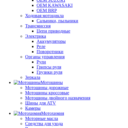
OEM SUZUKI
OEM KAWASAKI
OEM BRP
Ходовая мотоцикла
Сальники, пыльники
Трансмиссия
Цепи приводные
Электрика
Аккумуляторы
Реле
Поворотники
Органы управления
Рули
Грипсы руля
Грузики руля
Зеркала
Мотошины
Мотошины дорожные
Мотошины кроссовые
Мотошины двойного назначения
Шины для ATV
Камеры
Мотохимия
Моторные масла
Средства для ухода