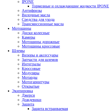
IPONE
Тормозные и охлаждающие жидкости IPONE
Антифризы
Вилочные масла
Средства для ухода
Трансмиссионные масла
Мотошины
Диски колесные
Камеры
Мотошины дорожные
Мотошины кроссовые
Шлемы
Визоры и аксессуары
Запчасти для шлемов
Интегралы
Кроссовые
Модуляры
Мотарды
Мотогарнитуры
Открытые
Экипировка
Джерси
Дождевики
Защита
Защита встраиваемая