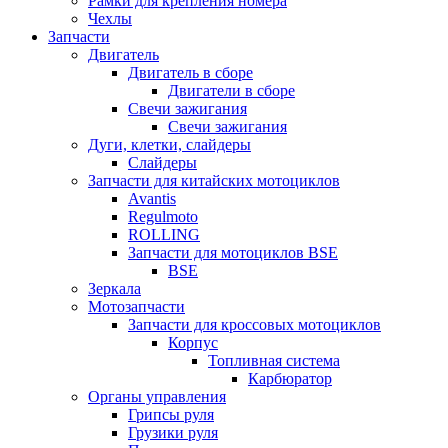
Рамки для крепления номера
Чехлы
Запчасти
Двигатель
Двигатель в сборе
Двигатели в сборе
Свечи зажигания
Свечи зажигания
Дуги, клетки, слайдеры
Слайдеры
Запчасти для китайских мотоциклов
Avantis
Regulmoto
ROLLING
Запчасти для мотоциклов BSE
BSE
Зеркала
Мотозапчасти
Запчасти для кроссовых мотоциклов
Корпус
Топливная система
Карбюратор
Органы управления
Грипсы руля
Грузики руля