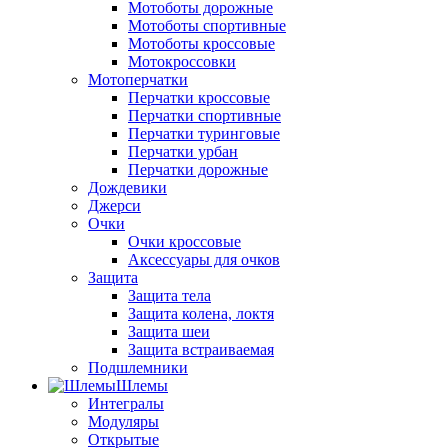
Мотоботы дорожные
Мотоботы спортивные
Мотоботы кроссовые
Мотокроссовки
Мотоперчатки
Перчатки кроссовые
Перчатки спортивные
Перчатки туринговые
Перчатки урбан
Перчатки дорожные
Дождевики
Джерси
Очки
Очки кроссовые
Аксессуары для очков
Защита
Защита тела
Защита колена, локтя
Защита шеи
Защита встраиваемая
Подшлемники
Шлемы
Интегралы
Модуляры
Открытые