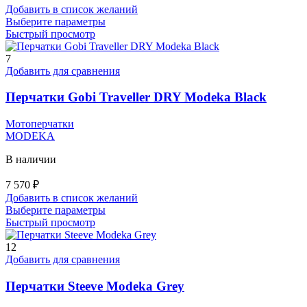
Добавить в список желаний
Этот
Выберите параметры
товар
Быстрый просмотр
имеет
несколько
7
вариаций.
Добавить для сравнения
Опции
можно
Перчатки Gobi Traveller DRY Modeka Black
выбрать
на
Мотоперчатки
странице
MODEKA
товара.
В наличии
7 570
₽
Добавить в список желаний
Этот
Выберите параметры
товар
Быстрый просмотр
имеет
несколько
12
вариаций.
Добавить для сравнения
Опции
можно
Перчатки Steeve Modeka Grey
выбрать