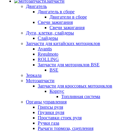
Запчасти
Двигатель
Двигатель в сборе
Двигатели в сборе
Свечи зажигания
Свечи зажигания
Дуги, клетки, слайдеры
Слайдеры
Запчасти для китайских мотоциклов
Avantis
Regulmoto
ROLLING
Запчасти для мотоциклов BSE
BSE
Зеркала
Мотозапчасти
Запчасти для кроссовых мотоциклов
Корпус
Топливная система
Органы управления
Грипсы руля
Грузики руля
Проставки стоек руля
Ручки газа
Рычаги тормоза, сцепления