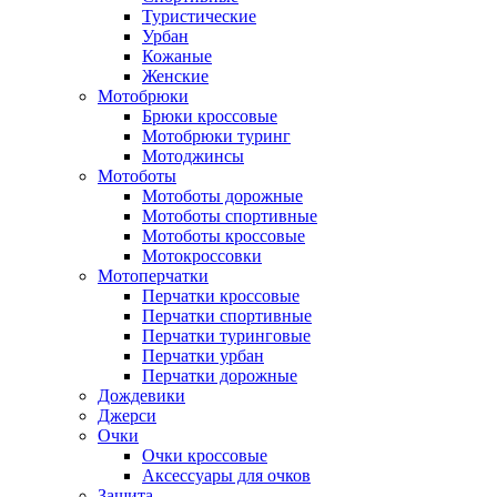
Туристические
Урбан
Кожаные
Женские
Мотобрюки
Брюки кроссовые
Мотобрюки туринг
Мотоджинсы
Мотоботы
Мотоботы дорожные
Мотоботы спортивные
Мотоботы кроссовые
Мотокроссовки
Мотоперчатки
Перчатки кроссовые
Перчатки спортивные
Перчатки туринговые
Перчатки урбан
Перчатки дорожные
Дождевики
Джерси
Очки
Очки кроссовые
Аксессуары для очков
Защита