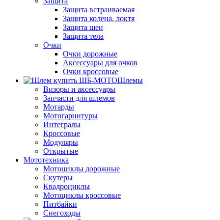
Защита
Защита встраиваемая
Защита колена, локтя
Защита шеи
Защита тела
Очки
Очки дорожные
Аксессуары для очков
Очки кроссовые
Шлемы
Визоры и аксессуары
Запчасти для шлемов
Мотарды
Мотогарнитуры
Интегралы
Кроссовые
Модуляры
Открытые
Мототехника
Мотоциклы дорожные
Скутеры
Квадроциклы
Мотоциклы кроссовые
Питбайки
Снегоходы