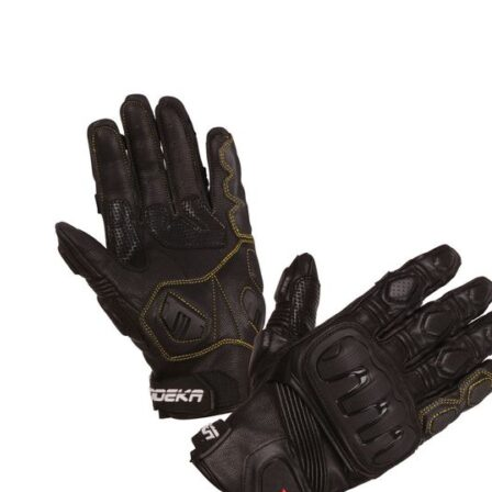
несколько
вариаций.
Опции
можно
выбрать
на
странице
товара.