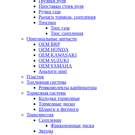
Грузики руля
Проставки стоек руля
Ручки газа
Рычаги тормоза, сцепления
Тросики
Трос газа
Трос сцепления
Оригинальные запчасти
OEM BRP
OEM HONDA
OEM KAWASAKI
OEM SUZUKI
OEM YAMAHA
Аналоги ориг
Пластик
Топливная система
Ремкомплекты карбюратора
Тормозная система
Колодки тормозные
Тормозные диски
Шланги и фитинги
Трансмиссия
Cцепление
Фрикционные диски
Звезды