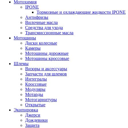
Мотохимия
IPONE
Тормозные и охлаждающие жидкости IPONE
Антифризы
Вилочные масла
Средства для ухода
Трансмиссионные масла
Мотошины
Диски колесные
Камеры
Мотошины дорожные
Мотошины кроссовые
Шлемы
Визоры и аксессуары
Запчасти для шлемов
Интегралы
Кроссовые
Модуляры
Мотарды
Мотогарнитуры
Открытые
Экипировка
Джерси
Дождевики
Защита