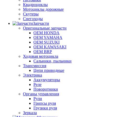
Квадроциклы
Мотоциклы дорожные
Скутеры
Снегоходы
Запчасти
Оригинальные запчасти
OEM HONDA
OEM YAMAHA
OEM SUZUKI
OEM KAWASAKI
OEM BRP
Ходовая мотоцикла
Сальники, пыльники
Трансмиссия
Цепи приводные
Электрика
Аккумуляторы
Реле
Поворотники
Органы управления
Рули
Грипсы руля
Грузики руля
Зеркала