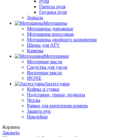
Рули
Грипсы руля
Грузики руля
Зеркала
Мотошины
Мотошины дорожные
Мотошины кроссовые
Мотошины двойного назначения
Шины для ATV
Камеры
Мотохимия
Моторные масла
Средства для ухода
Вилочные масла
IPONE
Аксессуары
Кофры и сумки
Подставки, трапы, подкаты
Чехлы
Рамки для крепления номера
Защита рук
Наклейки
Корзина
Закрыть