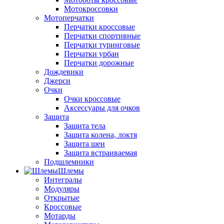
Мотокроссовки
Мотоперчатки
Перчатки кроссовые
Перчатки спортивные
Перчатки туринговые
Перчатки урбан
Перчатки дорожные
Дождевики
Джерси
Очки
Очки кроссовые
Аксессуары для очков
Защита
Защита тела
Защита колена, локтя
Защита шеи
Защита встраиваемая
Подшлемники
Шлемы
Интегралы
Модуляры
Открытые
Кроссовые
Мотарды