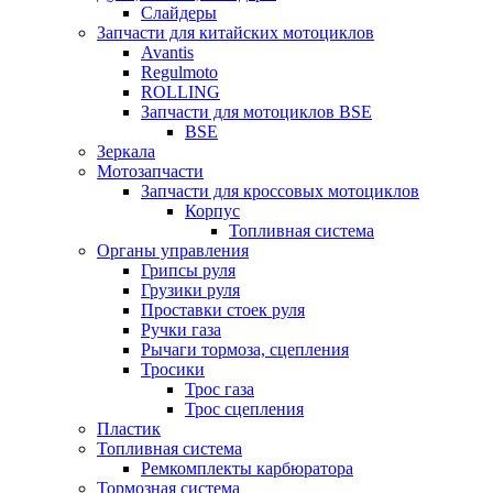
Слайдеры
Запчасти для китайских мотоциклов
Avantis
Regulmoto
ROLLING
Запчасти для мотоциклов BSE
BSE
Зеркала
Мотозапчасти
Запчасти для кроссовых мотоциклов
Корпус
Топливная система
Органы управления
Грипсы руля
Грузики руля
Проставки стоек руля
Ручки газа
Рычаги тормоза, сцепления
Тросики
Трос газа
Трос сцепления
Пластик
Топливная система
Ремкомплекты карбюратора
Тормозная система