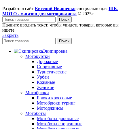
Разработал сайт
Евгений Иващенко
специально для
ШБ-
МОТО - магазин для мотоциклиста
© 2025г.
Поиск
Начните вводить текст, чтобы увидеть товары, которые вы
ищете.
Закрыть
Поиск
Экипировка
Мотокуртки
Дорожные
Спортивные
Туристические
Урбан
Кожаные
Женские
Мотобрюки
Брюки кроссовые
Мотобрюки туринг
Мотоджинсы
Мотоботы
Мотоботы дорожные
Мотоботы спортивные
Мотоботы кроссовые