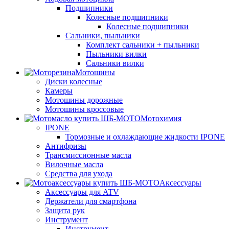
Подшипники
Колесные подшипники
Колесные подшипники
Сальники, пыльники
Комплект сальники + пыльники
Пыльники вилки
Сальники вилки
Мотошины
Диски колесные
Камеры
Мотошины дорожные
Мотошины кроссовые
Мотохимия
IPONE
Тормозные и охлаждающие жидкости IPONE
Антифризы
Трансмиссионные масла
Вилочные масла
Средства для ухода
Аксессуары
Аксессуары для ATV
Держатели для смартфона
Защита рук
Инструмент
Инструмент