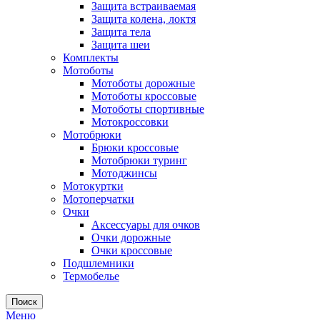
Защита встраиваемая
Защита колена, локтя
Защита тела
Защита шеи
Комплекты
Мотоботы
Мотоботы дорожные
Мотоботы кроссовые
Мотоботы спортивные
Мотокроссовки
Мотобрюки
Брюки кроссовые
Мотобрюки туринг
Мотоджинсы
Мотокуртки
Мотоперчатки
Очки
Аксессуары для очков
Очки дорожные
Очки кроссовые
Подшлемники
Термобелье
Поиск
Меню