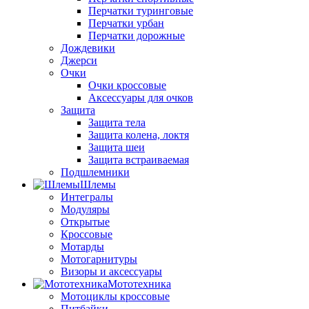
Перчатки туринговые
Перчатки урбан
Перчатки дорожные
Дождевики
Джерси
Очки
Очки кроссовые
Аксессуары для очков
Защита
Защита тела
Защита колена, локтя
Защита шеи
Защита встраиваемая
Подшлемники
Шлемы
Интегралы
Модуляры
Открытые
Кроссовые
Мотарды
Мотогарнитуры
Визоры и аксессуары
Мототехника
Мотоциклы кроссовые
Питбайки