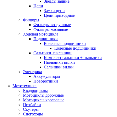
Звезды задние
Цепи
Замки цепи
Цепи приводные
Фильтры
Фильтры воздушные
Фильтры масляные
Ходовая мотоцикла
Подшипники
Колесные подшипники
Колесные подшипники
Сальники, пыльники
Комплект сальники + пыльники
Пыльники вилки
Сальники вилки
Электрика
Аккумуляторы
Поворотники
Мототехника
Квадроциклы
Мотоциклы дорожные
Мотоциклы кроссовые
Питбайки
Скутеры
Снегоходы