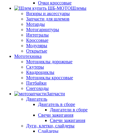
Очки кроссовые
Шлемы
Визоры и аксессуары
Запчасти для шлемов
Мотарды
Мотогарнитуры
Интегралы
Кроссовые
Модуляры
Открытые
Мототехника
Мотоциклы дорожные
Скутеры
Квадроциклы
Мотоциклы кроссовые
Питбайки
Снегоходы
Запчасти
Двигатель
Двигатель в сборе
Двигатели в сборе
Свечи зажигания
Свечи зажигания
Дуги, клетки, слайдеры
Слайдеры