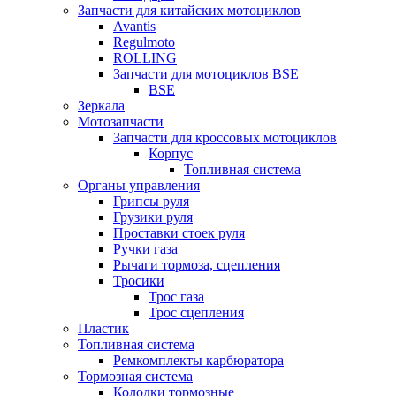
Запчасти для китайских мотоциклов
Avantis
Regulmoto
ROLLING
Запчасти для мотоциклов BSE
BSE
Зеркала
Мотозапчасти
Запчасти для кроссовых мотоциклов
Корпус
Топливная система
Органы управления
Грипсы руля
Грузики руля
Проставки стоек руля
Ручки газа
Рычаги тормоза, сцепления
Тросики
Трос газа
Трос сцепления
Пластик
Топливная система
Ремкомплекты карбюратора
Тормозная система
Колодки тормозные