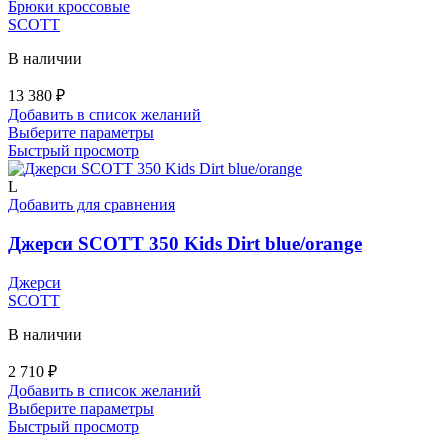
Брюки кроссовые
SCOTT
В наличии
13 380
₽
Добавить в список желаний
Этот
Выберите параметры
товар
Быстрый просмотр
имеет
несколько
L
вариаций.
Добавить для сравнения
Опции
можно
Джерси SCOTT 350 Kids Dirt blue/orange
выбрать
на
Джерси
странице
SCOTT
товара.
В наличии
2 710
₽
Добавить в список желаний
Этот
Выберите параметры
товар
Быстрый просмотр
имеет