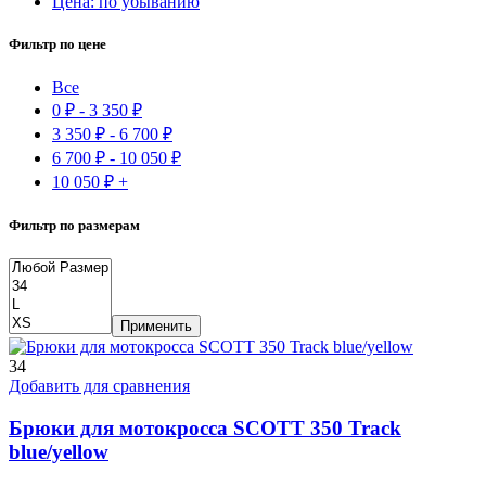
Цена: по убыванию
Фильтр по цене
Все
0
₽
-
3 350
₽
3 350
₽
-
6 700
₽
6 700
₽
-
10 050
₽
10 050
₽
+
Фильтр по размерам
Применить
34
Добавить для сравнения
Брюки для мотокросса SCOTT 350 Track
blue/yellow