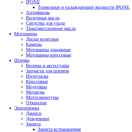
IPONE
Тормозные и охлаждающие жидкости IPONE
Антифризы
Вилочные масла
Средства для ухода
Трансмиссионные масла
Мотошины
Диски колесные
Камеры
Мотошины дорожные
Мотошины кроссовые
Шлемы
Визоры и аксессуары
Запчасти для шлемов
Интегралы
Кроссовые
Модуляры
Мотарды
Мотогарнитуры
Открытые
Экипировка
Джерси
Дождевики
Защита
Защита встраиваемая