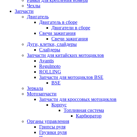
Рамки для крепления номера
Чехлы
Запчасти
Двигатель
Двигатель в сборе
Двигатели в сборе
Свечи зажигания
Свечи зажигания
Дуги, клетки, слайдеры
Слайдеры
Запчасти для китайских мотоциклов
Avantis
Regulmoto
ROLLING
Запчасти для мотоциклов BSE
BSE
Зеркала
Мотозапчасти
Запчасти для кроссовых мотоциклов
Корпус
Топливная система
Карбюратор
Органы управления
Грипсы руля
Грузики руля