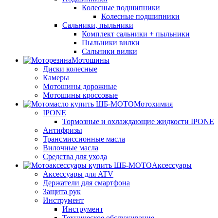
Колесные подшипники
Колесные подшипники
Сальники, пыльники
Комплект сальники + пыльники
Пыльники вилки
Сальники вилки
Мотошины
Диски колесные
Камеры
Мотошины дорожные
Мотошины кроссовые
Мотохимия
IPONE
Тормозные и охлаждающие жидкости IPONE
Антифризы
Трансмиссионные масла
Вилочные масла
Средства для ухода
Аксессуары
Аксессуары для ATV
Держатели для смартфона
Защита рук
Инструмент
Инструмент
Техническое обслуживание