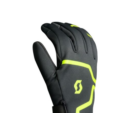
несколько
вариаций.
Опции
можно
выбрать
на
странице
товара.