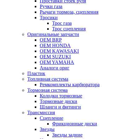
Проставки стоек руля
Ручки газа
Рычаги тормоза, сцепления
Тросики
Трос газа
Трос сцепления
Оригинальные запчасти
OEM BRP
OEM HONDA
OEM KAWASAKI
OEM SUZUKI
OEM YAMAHA
Аналоги ориг
Пластик
Топливная система
Ремкомплекты карбюратора
Тормозная система
Колодки тормозные
Тормозные диски
Шланги и фитинги
Трансмиссия
Cцепление
Фрикционные диски
Звезды
Звезды задние