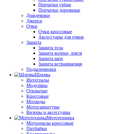
Перчатки урбан
Перчатки дорожные
Дождевики
Джерси
Очки
Очки кроссовые
Аксессуары для очков
Защита
Защита тела
Защита колена, локтя
Защита шеи
Защита встраиваемая
Подшлемники
Шлемы
Интегралы
Модуляры
Открытые
Кроссовые
Мотарды
Мотогарнитуры
Визоры и аксессуары
Мототехника
Мотоциклы кроссовые
Питбайки
Квадроциклы