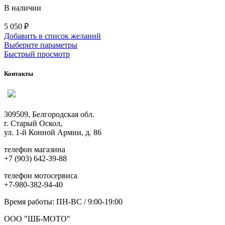
В наличии
5 050
₽
Добавить в список желаний
Этот
Выберите параметры
товар
Быстрый просмотр
имеет
несколько
Контакты
вариаций.
Опции
можно
выбрать
309509, Белгородская обл.
на
г. Старый Оскол,
странице
ул. 1-й Конной Армии, д. 86
товара.
телефон магазина
+7 (903) 642-39-88
телефон мотосервиса
+7-980-382-94-40
Время работы: ПН-ВС / 9:00-19:00
ООО "ШБ-МОТО"