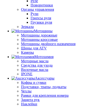
Реле
Поворотники
Органы управления
Рули
Грипсы руля
Грузики руля
Зеркала
Мотошины
Мотошины дорожные
Мотошины кроссовые
Мотошины двойного назначения
Шины для ATV
Камеры
Мотохимия
Моторные масла
Средства для ухода
Вилочные масла
IPONE
Аксессуары
Кофры и сумки
Подставки, трапы, подкаты
Чехлы
Рамки для крепления номера
Защита рук
Наклейки