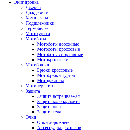
Экипировка
Джерси
Дождевики
Комплекты
Подшлемники
Термобелье
Мотокуртки
Мотоботы
Мотоботы дорожные
Мотоботы кроссовые
Мотоботы спортивные
Мотокроссовки
Мотобрюки
Брюки кроссовые
Мотобрюки туринг
Мотоджинсы
Мотоперчатки
Защита
Защита встраиваемая
Защита колена, локтя
Защита шеи
Защита тела
Очки
Очки дорожные
Аксессуары для очков