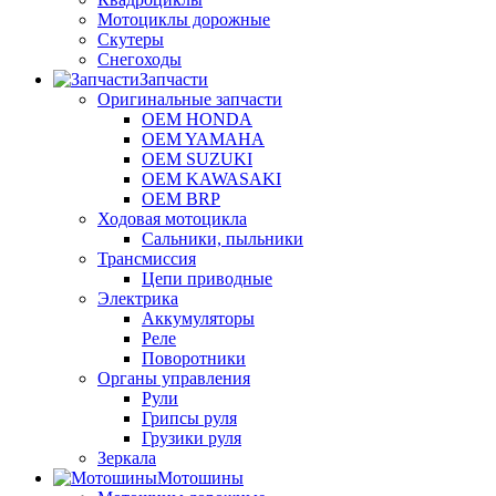
Мотоциклы дорожные
Скутеры
Снегоходы
Запчасти
Оригинальные запчасти
OEM HONDA
OEM YAMAHA
OEM SUZUKI
OEM KAWASAKI
OEM BRP
Ходовая мотоцикла
Сальники, пыльники
Трансмиссия
Цепи приводные
Электрика
Аккумуляторы
Реле
Поворотники
Органы управления
Рули
Грипсы руля
Грузики руля
Зеркала
Мотошины