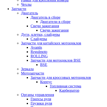
Рамки для крепления номера
Чехлы
Запчасти
Двигатель
Двигатель в сборе
Двигатели в сборе
Свечи зажигания
Свечи зажигания
Дуги, клетки, слайдеры
Слайдеры
Запчасти для китайских мотоциклов
Avantis
Regulmoto
ROLLING
Запчасти для мотоциклов BSE
BSE
Зеркала
Мотозапчасти
Запчасти для кроссовых мотоциклов
Корпус
Топливная система
Карбюратор
Органы управления
Грипсы руля
Грузики руля