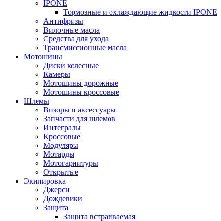
IPONE
Тормозные и охлаждающие жидкости IPONE
Антифризы
Вилочные масла
Средства для ухода
Трансмиссионные масла
Мотошины
Диски колесные
Камеры
Мотошины дорожные
Мотошины кроссовые
Шлемы
Визоры и аксессуары
Запчасти для шлемов
Интегралы
Кроссовые
Модуляры
Мотарды
Мотогарнитуры
Открытые
Экипировка
Джерси
Дождевики
Защита
Защита встраиваемая