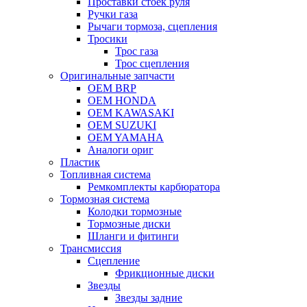
Проставки стоек руля
Ручки газа
Рычаги тормоза, сцепления
Тросики
Трос газа
Трос сцепления
Оригинальные запчасти
OEM BRP
OEM HONDA
OEM KAWASAKI
OEM SUZUKI
OEM YAMAHA
Аналоги ориг
Пластик
Топливная система
Ремкомплекты карбюратора
Тормозная система
Колодки тормозные
Тормозные диски
Шланги и фитинги
Трансмиссия
Cцепление
Фрикционные диски
Звезды
Звезды задние