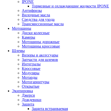
IPONE
Тормозные и охлаждающие жидкости IPONE
Антифризы
Вилочные масла
Средства для ухода
Трансмиссионные масла
Мотошины
Диски колесные
Камеры
Мотошины дорожные
Мотошины кроссовые
Шлемы
Визоры и аксессуары
Запчасти для шлемов
Интегралы
Кроссовые
Модуляры
Мотарды
Мотогарнитуры
Открытые
Экипировка
Джерси
Дождевики
Защита
Защита встраиваемая