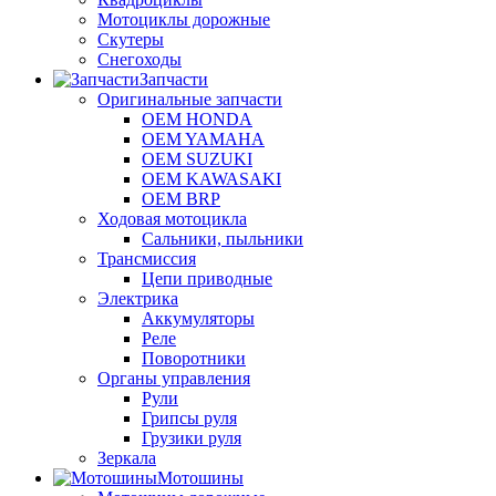
Мотоциклы дорожные
Скутеры
Снегоходы
Запчасти
Оригинальные запчасти
OEM HONDA
OEM YAMAHA
OEM SUZUKI
OEM KAWASAKI
OEM BRP
Ходовая мотоцикла
Сальники, пыльники
Трансмиссия
Цепи приводные
Электрика
Аккумуляторы
Реле
Поворотники
Органы управления
Рули
Грипсы руля
Грузики руля
Зеркала
Мотошины