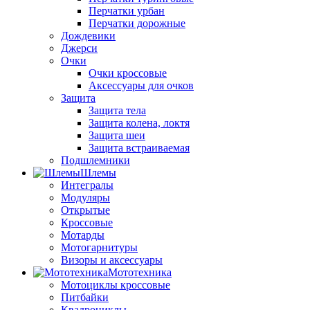
Перчатки урбан
Перчатки дорожные
Дождевики
Джерси
Очки
Очки кроссовые
Аксессуары для очков
Защита
Защита тела
Защита колена, локтя
Защита шеи
Защита встраиваемая
Подшлемники
Шлемы
Интегралы
Модуляры
Открытые
Кроссовые
Мотарды
Мотогарнитуры
Визоры и аксессуары
Мототехника
Мотоциклы кроссовые
Питбайки
Квадроциклы