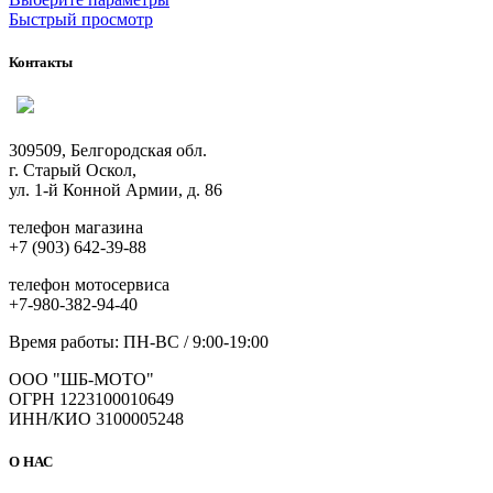
товар
Быстрый просмотр
имеет
несколько
Контакты
вариаций.
Опции
можно
выбрать
309509, Белгородская обл.
на
г. Старый Оскол,
странице
ул. 1-й Конной Армии, д. 86
товара.
телефон магазина
+7 (903) 642-39-88
телефон мотосервиса
+7-980-382-94-40
Время работы: ПН-ВС / 9:00-19:00
ООО "ШБ-МОТО"
ОГРН 1223100010649
ИНН/КИО 3100005248
О НАС