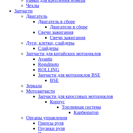
Рамки для крепления номера
Чехлы
Запчасти
Двигатель
Двигатель в сборе
Двигатели в сборе
Свечи зажигания
Свечи зажигания
Дуги, клетки, слайдеры
Слайдеры
Запчасти для китайских мотоциклов
Avantis
Regulmoto
ROLLING
Запчасти для мотоциклов BSE
BSE
Зеркала
Мотозапчасти
Запчасти для кроссовых мотоциклов
Корпус
Топливная система
Карбюратор
Органы управления
Грипсы руля
Грузики руля