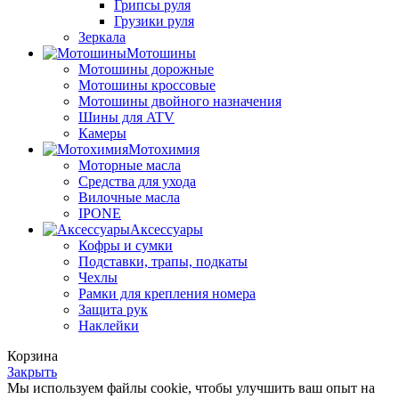
Грипсы руля
Грузики руля
Зеркала
Мотошины
Мотошины дорожные
Мотошины кроссовые
Мотошины двойного назначения
Шины для ATV
Камеры
Мотохимия
Моторные масла
Средства для ухода
Вилочные масла
IPONE
Аксессуары
Кофры и сумки
Подставки, трапы, подкаты
Чехлы
Рамки для крепления номера
Защита рук
Наклейки
Корзина
Закрыть
Мы используем файлы cookie, чтобы улучшить ваш опыт на