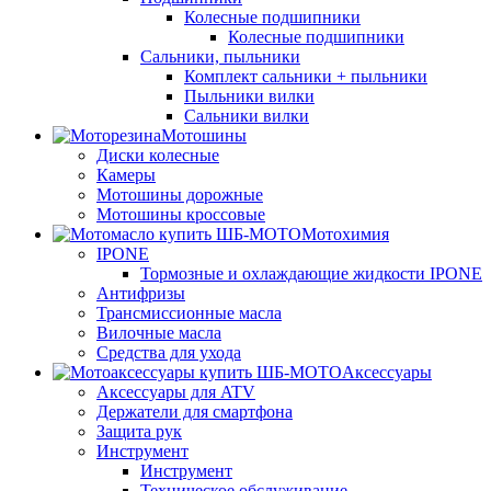
Колесные подшипники
Колесные подшипники
Сальники, пыльники
Комплект сальники + пыльники
Пыльники вилки
Сальники вилки
Мотошины
Диски колесные
Камеры
Мотошины дорожные
Мотошины кроссовые
Мотохимия
IPONE
Тормозные и охлаждающие жидкости IPONE
Антифризы
Трансмиссионные масла
Вилочные масла
Средства для ухода
Аксессуары
Аксессуары для ATV
Держатели для смартфона
Защита рук
Инструмент
Инструмент
Техническое обслуживание