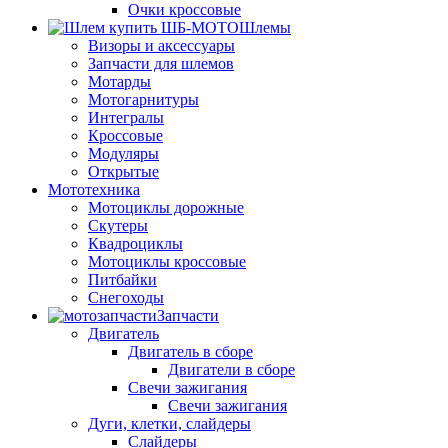
Очки кроссовые
Шлемы
Визоры и аксессуары
Запчасти для шлемов
Мотарды
Мотогарнитуры
Интегралы
Кроссовые
Модуляры
Открытые
Мототехника
Мотоциклы дорожные
Скутеры
Квадроциклы
Мотоциклы кроссовые
Питбайки
Снегоходы
Запчасти
Двигатель
Двигатель в сборе
Двигатели в сборе
Свечи зажигания
Свечи зажигания
Дуги, клетки, слайдеры
Слайдеры