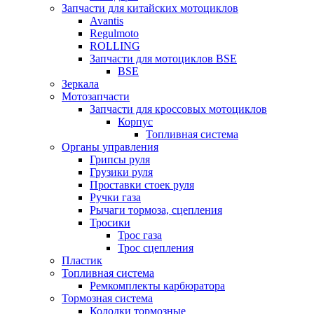
Запчасти для китайских мотоциклов
Avantis
Regulmoto
ROLLING
Запчасти для мотоциклов BSE
BSE
Зеркала
Мотозапчасти
Запчасти для кроссовых мотоциклов
Корпус
Топливная система
Органы управления
Грипсы руля
Грузики руля
Проставки стоек руля
Ручки газа
Рычаги тормоза, сцепления
Тросики
Трос газа
Трос сцепления
Пластик
Топливная система
Ремкомплекты карбюратора
Тормозная система
Колодки тормозные