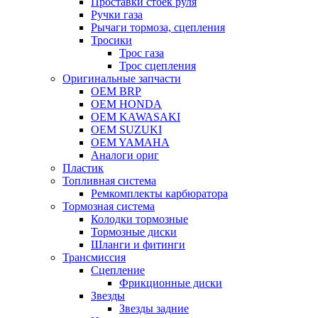
Проставки стоек руля
Ручки газа
Рычаги тормоза, сцепления
Тросики
Трос газа
Трос сцепления
Оригинальные запчасти
OEM BRP
OEM HONDA
OEM KAWASAKI
OEM SUZUKI
OEM YAMAHA
Аналоги ориг
Пластик
Топливная система
Ремкомплекты карбюратора
Тормозная система
Колодки тормозные
Тормозные диски
Шланги и фитинги
Трансмиссия
Cцепление
Фрикционные диски
Звезды
Звезды задние