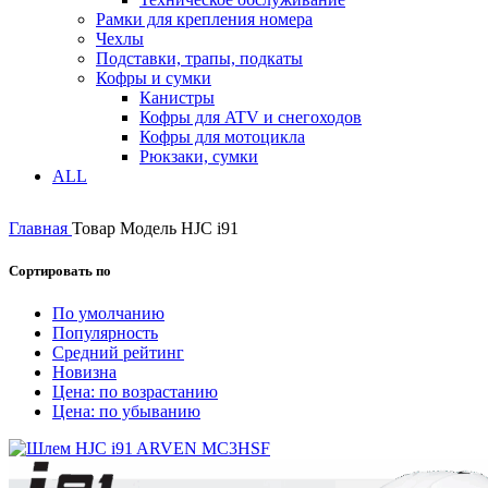
Рамки для крепления номера
Чехлы
Подставки, трапы, подкаты
Кофры и сумки
Канистры
Кофры для ATV и снегоходов
Кофры для мотоцикла
Рюкзаки, сумки
ALL
Главная
Товар Модель
HJC i91
Сортировать по
По умолчанию
Популярность
Средний рейтинг
Новизна
Цена: по возрастанию
Цена: по убыванию