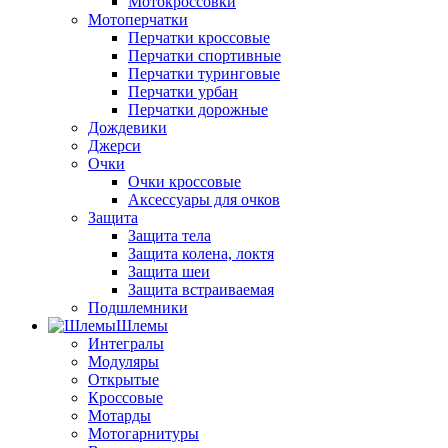
Мотокроссовки
Мотоперчатки
Перчатки кроссовые
Перчатки спортивные
Перчатки туринговые
Перчатки урбан
Перчатки дорожные
Дождевики
Джерси
Очки
Очки кроссовые
Аксессуары для очков
Защита
Защита тела
Защита колена, локтя
Защита шеи
Защита встраиваемая
Подшлемники
Шлемы
Интегралы
Модуляры
Открытые
Кроссовые
Мотарды
Мотогарнитуры