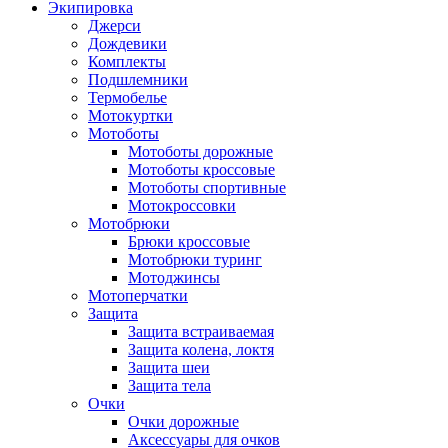
Экипировка
Джерси
Дождевики
Комплекты
Подшлемники
Термобелье
Мотокуртки
Мотоботы
Мотоботы дорожные
Мотоботы кроссовые
Мотоботы спортивные
Мотокроссовки
Мотобрюки
Брюки кроссовые
Мотобрюки туринг
Мотоджинсы
Мотоперчатки
Защита
Защита встраиваемая
Защита колена, локтя
Защита шеи
Защита тела
Очки
Очки дорожные
Аксессуары для очков