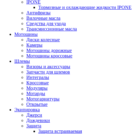
IPONE
Тормозные и охлаждающие жидкости IPONE
Антифризы
Вилочные масла
Средства для ухода
Трансмиссионные масла
Мотошины
Диски колесные
Камеры
Мотошины дорожные
Мотошины кроссовые
Шлемы
Визоры и аксессуары
Запчасти для шлемов
Интегралы
Кроссовые
Модуляры
Мотарды
Мотогарнитуры
Открытые
Экипировка
Джерси
Дождевики
Защита
Защита встраиваемая