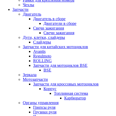
Рамки для крепления номера
Чехлы
Запчасти
Двигатель
Двигатель в сборе
Двигатели в сборе
Свечи зажигания
Свечи зажигания
Дуги, клетки, слайдеры
Слайдеры
Запчасти для китайских мотоциклов
Avantis
Regulmoto
ROLLING
Запчасти для мотоциклов BSE
BSE
Зеркала
Мотозапчасти
Запчасти для кроссовых мотоциклов
Корпус
Топливная система
Карбюратор
Органы управления
Грипсы руля
Грузики руля