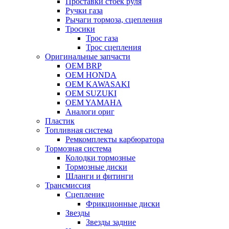
Проставки стоек руля
Ручки газа
Рычаги тормоза, сцепления
Тросики
Трос газа
Трос сцепления
Оригинальные запчасти
OEM BRP
OEM HONDA
OEM KAWASAKI
OEM SUZUKI
OEM YAMAHA
Аналоги ориг
Пластик
Топливная система
Ремкомплекты карбюратора
Тормозная система
Колодки тормозные
Тормозные диски
Шланги и фитинги
Трансмиссия
Cцепление
Фрикционные диски
Звезды
Звезды задние