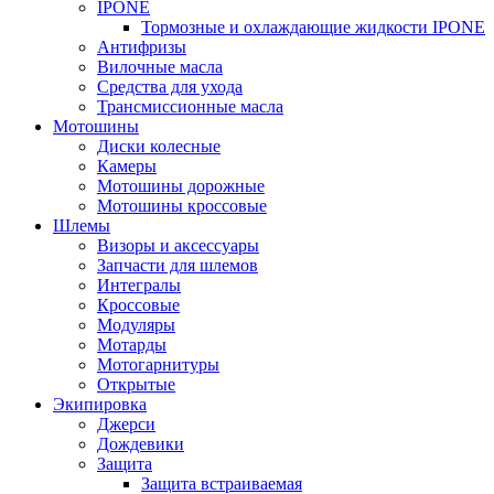
IPONE
Тормозные и охлаждающие жидкости IPONE
Антифризы
Вилочные масла
Средства для ухода
Трансмиссионные масла
Мотошины
Диски колесные
Камеры
Мотошины дорожные
Мотошины кроссовые
Шлемы
Визоры и аксессуары
Запчасти для шлемов
Интегралы
Кроссовые
Модуляры
Мотарды
Мотогарнитуры
Открытые
Экипировка
Джерси
Дождевики
Защита
Защита встраиваемая