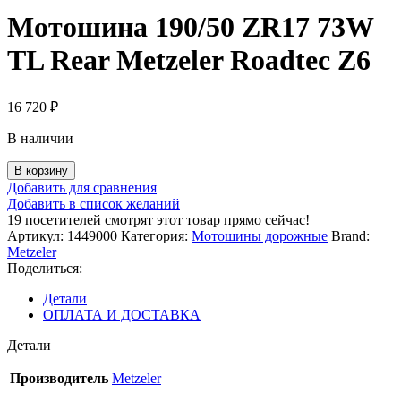
Мотошина 190/50 ZR17 73W
TL Rear Metzeler Roadtec Z6
16 720
₽
В наличии
Количество
В корзину
товара
Добавить для сравнения
Мотошина
Добавить в список желаний
190/50
19
посетителей смотрят этот товар прямо сейчас!
ZR17
Артикул:
1449000
Категория:
Мотошины дорожные
Brand:
73W
Metzeler
TL
Поделиться:
Rear
Metzeler
Детали
Roadtec
ОПЛАТА И ДОСТАВКА
Z6
Детали
Производитель
Metzeler