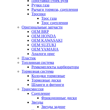
Проставки стоек руля
Ручки газа
Рычаги тормоза, сцепления
Тросики
Трос газа
Трос сцепления
Оригинальные запчасти
OEM BRP
OEM HONDA
OEM KAWASAKI
OEM SUZUKI
OEM YAMAHA
Аналоги ориг
Пластик
Топливная система
Ремкомплекты карбюратора
Тормозная система
Колодки тормозные
Тормозные диски
Шланги и фитинги
Трансмиссия
Cцепление
Фрикционные диски
Звезды
Звезды задние