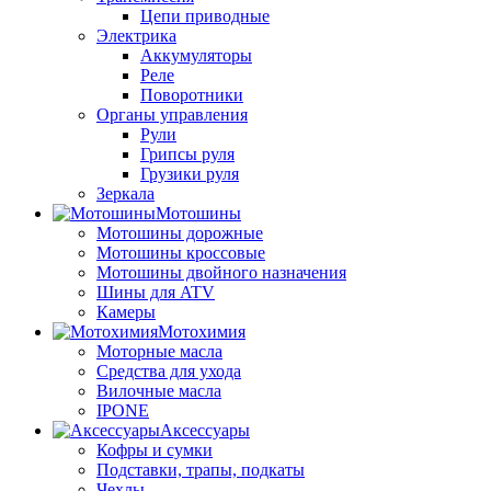
Цепи приводные
Электрика
Аккумуляторы
Реле
Поворотники
Органы управления
Рули
Грипсы руля
Грузики руля
Зеркала
Мотошины
Мотошины дорожные
Мотошины кроссовые
Мотошины двойного назначения
Шины для ATV
Камеры
Мотохимия
Моторные масла
Средства для ухода
Вилочные масла
IPONE
Аксессуары
Кофры и сумки
Подставки, трапы, подкаты
Чехлы