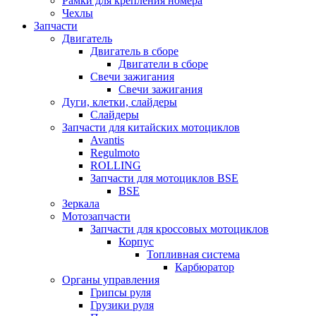
Рамки для крепления номера
Чехлы
Запчасти
Двигатель
Двигатель в сборе
Двигатели в сборе
Свечи зажигания
Свечи зажигания
Дуги, клетки, слайдеры
Слайдеры
Запчасти для китайских мотоциклов
Avantis
Regulmoto
ROLLING
Запчасти для мотоциклов BSE
BSE
Зеркала
Мотозапчасти
Запчасти для кроссовых мотоциклов
Корпус
Топливная система
Карбюратор
Органы управления
Грипсы руля
Грузики руля