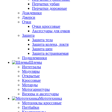
Перчатки урбан
Перчатки дорожные
Дождевики
Джерси
Очки
Очки кроссовые
Аксессуары для очков
Защита
Защита тела
Защита колена, локтя
Защита шеи
Защита встраиваемая
Подшлемники
Шлемы
Интегралы
Модуляры
Открытые
Кроссовые
Мотарды
Мотогарнитуры
Визоры и аксессуары
Мототехника
Мотоциклы кроссовые
Питбайки
Квадроциклы