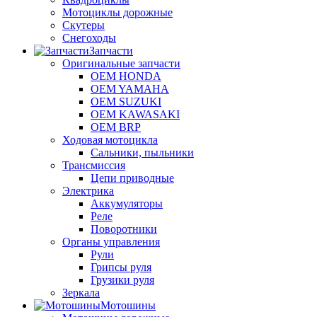
Мотоциклы дорожные
Скутеры
Снегоходы
Запчасти
Оригинальные запчасти
OEM HONDA
OEM YAMAHA
OEM SUZUKI
OEM KAWASAKI
OEM BRP
Ходовая мотоцикла
Сальники, пыльники
Трансмиссия
Цепи приводные
Электрика
Аккумуляторы
Реле
Поворотники
Органы управления
Рули
Грипсы руля
Грузики руля
Зеркала
Мотошины