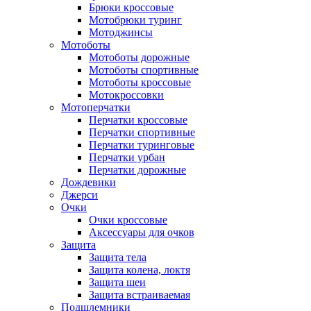
Брюки кроссовые
Мотобрюки туринг
Мотоджинсы
Мотоботы
Мотоботы дорожные
Мотоботы спортивные
Мотоботы кроссовые
Мотокроссовки
Мотоперчатки
Перчатки кроссовые
Перчатки спортивные
Перчатки туринговые
Перчатки урбан
Перчатки дорожные
Дождевики
Джерси
Очки
Очки кроссовые
Аксессуары для очков
Защита
Защита тела
Защита колена, локтя
Защита шеи
Защита встраиваемая
Подшлемники