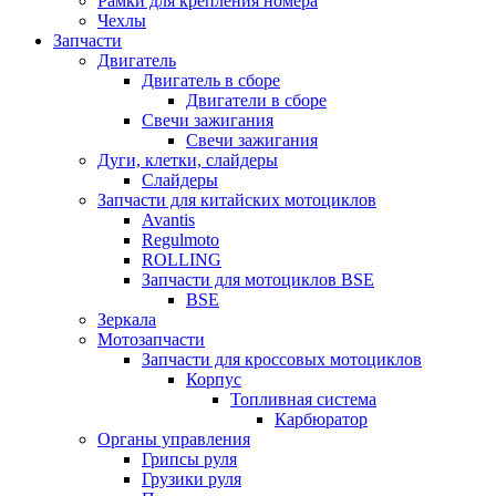
Рамки для крепления номера
Чехлы
Запчасти
Двигатель
Двигатель в сборе
Двигатели в сборе
Свечи зажигания
Свечи зажигания
Дуги, клетки, слайдеры
Слайдеры
Запчасти для китайских мотоциклов
Avantis
Regulmoto
ROLLING
Запчасти для мотоциклов BSE
BSE
Зеркала
Мотозапчасти
Запчасти для кроссовых мотоциклов
Корпус
Топливная система
Карбюратор
Органы управления
Грипсы руля
Грузики руля