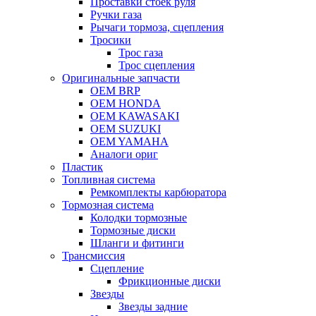
Проставки стоек руля
Ручки газа
Рычаги тормоза, сцепления
Тросики
Трос газа
Трос сцепления
Оригинальные запчасти
OEM BRP
OEM HONDA
OEM KAWASAKI
OEM SUZUKI
OEM YAMAHA
Аналоги ориг
Пластик
Топливная система
Ремкомплекты карбюратора
Тормозная система
Колодки тормозные
Тормозные диски
Шланги и фитинги
Трансмиссия
Cцепление
Фрикционные диски
Звезды
Звезды задние