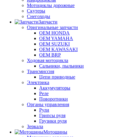
Мотоциклы дорожные
Скутеры
Снегоходы
Запчасти
Оригинальные запчасти
OEM HONDA
OEM YAMAHA
OEM SUZUKI
OEM KAWASAKI
OEM BRP
Ходовая мотоцикла
Сальники, пыльники
Трансмиссия
Цепи приводные
Электрика
Аккумуляторы
Реле
Поворотники
Органы управления
Рули
Грипсы руля
Грузики руля
Зеркала
Мотошины