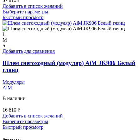
57 810
₽
Добавить в список желаний
Этот
Выберите параметры
товар
Быстрый просмотр
имеет
несколько
вариаций.
L
Опции
M
можно
S
выбрать
Добавить для сравнения
на
странице
Шлем снегоходный (модуляр) AiM JK906 Белый
товара.
глянц
Модуляры
AiM
В наличии
16 610
₽
Добавить в список желаний
Этот
Выберите параметры
товар
Быстрый просмотр
имеет
несколько
Контакты