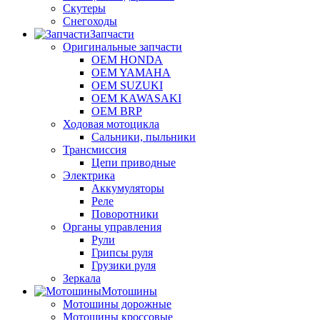
Скутеры
Снегоходы
Запчасти
Оригинальные запчасти
OEM HONDA
OEM YAMAHA
OEM SUZUKI
OEM KAWASAKI
OEM BRP
Ходовая мотоцикла
Сальники, пыльники
Трансмиссия
Цепи приводные
Электрика
Аккумуляторы
Реле
Поворотники
Органы управления
Рули
Грипсы руля
Грузики руля
Зеркала
Мотошины
Мотошины дорожные
Мотошины кроссовые