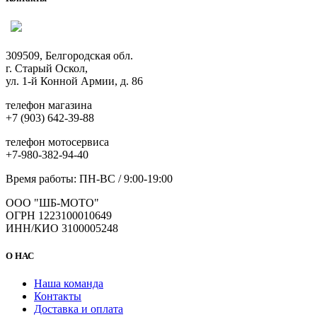
вариаций.
Опции
можно
выбрать
309509, Белгородская обл.
на
г. Старый Оскол,
странице
ул. 1-й Конной Армии, д. 86
товара.
телефон магазина
+7 (903) 642-39-88
телефон мотосервиса
+7-980-382-94-40
Время работы: ПН-ВС / 9:00-19:00
ООО "ШБ-МОТО"
ОГРН 1223100010649
ИНН/КИО 3100005248
О НАС
Наша команда
Контакты
Доставка и оплата