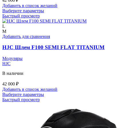
42 000
₽
Добавить в список желаний
Этот
Выберите параметры
товар
Быстрый просмотр
имеет
несколько
L
вариаций.
M
Опции
Добавить для сравнения
можно
выбрать
HJC Шлем F100 SEMI FLAT TITANIUM
на
странице
Модуляры
товара.
HJC
В наличии
42 000
₽
Добавить в список желаний
Этот
Выберите параметры
товар
Быстрый просмотр
имеет
несколько
вариаций.
Опции
можно