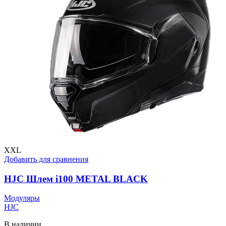
выбрать
на
странице
товара.
XXL
Добавить для сравнения
HJC Шлем i100 METAL BLACK
Модуляры
HJC
В наличии