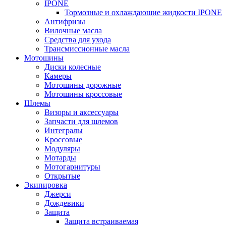
IPONE
Тормозные и охлаждающие жидкости IPONE
Антифризы
Вилочные масла
Средства для ухода
Трансмиссионные масла
Мотошины
Диски колесные
Камеры
Мотошины дорожные
Мотошины кроссовые
Шлемы
Визоры и аксессуары
Запчасти для шлемов
Интегралы
Кроссовые
Модуляры
Мотарды
Мотогарнитуры
Открытые
Экипировка
Джерси
Дождевики
Защита
Защита встраиваемая