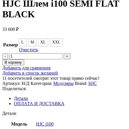
HJC Шлем i100 SEMI FLAT
BLACK
33 600
₽
L
M
XL
XXL
Размер
Очистить
Количество
товара
В корзину
HJC
Добавить для сравнения
Шлем
Добавить в список желаний
i100
11
посетителей смотрят этот товар прямо сейчас!
SEMI
Артикул:
Н/Д
Категория:
Модуляры
Brand:
HJC
FLAT
Поделиться:
BLACK
Детали
ОПЛАТА И ДОСТАВКА
Детали
Модель
HJC i100