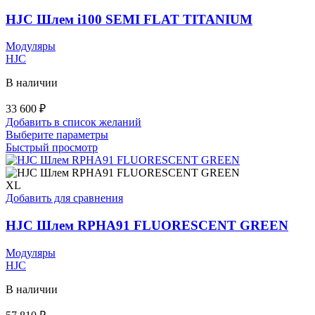
можно
выбрать
HJC Шлем i100 SEMI FLAT TITANIUM
на
странице
Модуляры
товара.
HJC
В наличии
33 600
₽
Добавить в список желаний
Этот
Выберите параметры
товар
Быстрый просмотр
имеет
несколько
вариаций.
XL
Опции
Добавить для сравнения
можно
выбрать
HJC Шлем RPHA91 FLUORESCENT GREEN
на
странице
Модуляры
товара.
HJC
В наличии