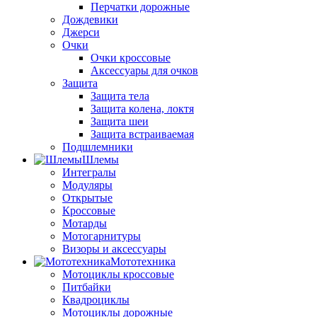
Перчатки дорожные
Дождевики
Джерси
Очки
Очки кроссовые
Аксессуары для очков
Защита
Защита тела
Защита колена, локтя
Защита шеи
Защита встраиваемая
Подшлемники
Шлемы
Интегралы
Модуляры
Открытые
Кроссовые
Мотарды
Мотогарнитуры
Визоры и аксессуары
Мототехника
Мотоциклы кроссовые
Питбайки
Квадроциклы
Мотоциклы дорожные