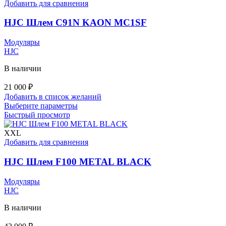
Добавить для сравнения
HJC Шлем C91N KAON MC1SF
Модуляры
HJC
В наличии
21 000
₽
Добавить в список желаний
Этот
Выберите параметры
товар
Быстрый просмотр
имеет
несколько
XXL
вариаций.
Добавить для сравнения
Опции
можно
HJC Шлем F100 METAL BLACK
выбрать
на
Модуляры
странице
HJC
товара.
В наличии