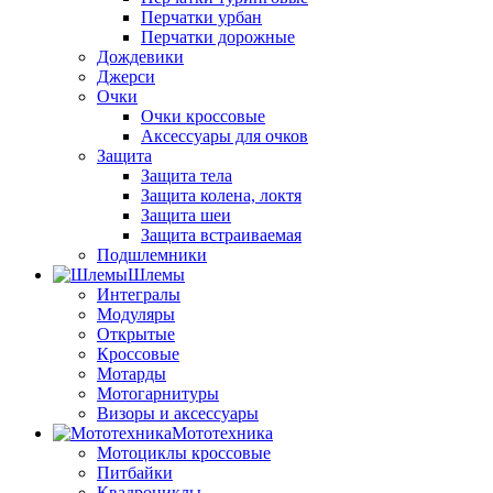
Перчатки урбан
Перчатки дорожные
Дождевики
Джерси
Очки
Очки кроссовые
Аксессуары для очков
Защита
Защита тела
Защита колена, локтя
Защита шеи
Защита встраиваемая
Подшлемники
Шлемы
Интегралы
Модуляры
Открытые
Кроссовые
Мотарды
Мотогарнитуры
Визоры и аксессуары
Мототехника
Мотоциклы кроссовые
Питбайки
Квадроциклы