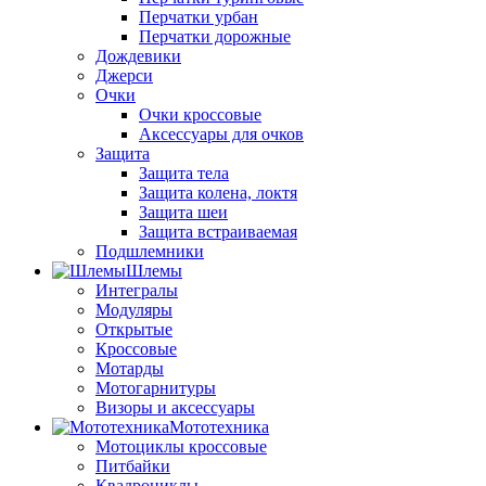
Перчатки урбан
Перчатки дорожные
Дождевики
Джерси
Очки
Очки кроссовые
Аксессуары для очков
Защита
Защита тела
Защита колена, локтя
Защита шеи
Защита встраиваемая
Подшлемники
Шлемы
Интегралы
Модуляры
Открытые
Кроссовые
Мотарды
Мотогарнитуры
Визоры и аксессуары
Мототехника
Мотоциклы кроссовые
Питбайки
Квадроциклы