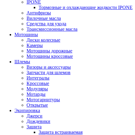
IPONE
Тормозные и охлаждающие жидкости IPONE
Антифризы
Вилочные масла
Средства для ухода
Трансмиссионные масла
Мотошины
Диски колесные
Камеры
Мотошины дорожные
Мотошины кроссовые
Шлемы
Визоры и аксессуары
Запчасти для шлемов
Интегралы
Кроссовые
Модуляры
Мотарды
Мотогарнитуры
Открытые
Экипировка
Джерси
Дождевики
Защита
Защита встраиваемая