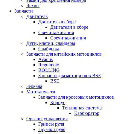
Рамки для крепления номера
Чехлы
Запчасти
Двигатель
Двигатель в сборе
Двигатели в сборе
Свечи зажигания
Свечи зажигания
Дуги, клетки, слайдеры
Слайдеры
Запчасти для китайских мотоциклов
Avantis
Regulmoto
ROLLING
Запчасти для мотоциклов BSE
BSE
Зеркала
Мотозапчасти
Запчасти для кроссовых мотоциклов
Корпус
Топливная система
Карбюратор
Органы управления
Грипсы руля
Грузики руля