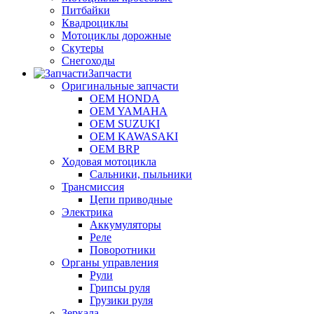
Питбайки
Квадроциклы
Мотоциклы дорожные
Скутеры
Снегоходы
Запчасти
Оригинальные запчасти
OEM HONDA
OEM YAMAHA
OEM SUZUKI
OEM KAWASAKI
OEM BRP
Ходовая мотоцикла
Сальники, пыльники
Трансмиссия
Цепи приводные
Электрика
Аккумуляторы
Реле
Поворотники
Органы управления
Рули
Грипсы руля
Грузики руля
Зеркала