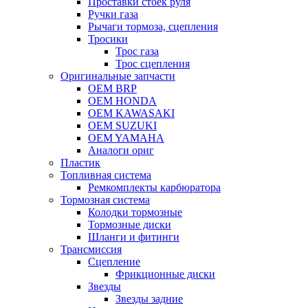
Проставки стоек руля
Ручки газа
Рычаги тормоза, сцепления
Тросики
Трос газа
Трос сцепления
Оригинальные запчасти
OEM BRP
OEM HONDA
OEM KAWASAKI
OEM SUZUKI
OEM YAMAHA
Аналоги ориг
Пластик
Топливная система
Ремкомплекты карбюратора
Тормозная система
Колодки тормозные
Тормозные диски
Шланги и фитинги
Трансмиссия
Cцепление
Фрикционные диски
Звезды
Звезды задние