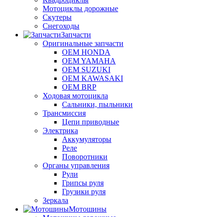
Мотоциклы дорожные
Скутеры
Снегоходы
Запчасти
Оригинальные запчасти
OEM HONDA
OEM YAMAHA
OEM SUZUKI
OEM KAWASAKI
OEM BRP
Ходовая мотоцикла
Сальники, пыльники
Трансмиссия
Цепи приводные
Электрика
Аккумуляторы
Реле
Поворотники
Органы управления
Рули
Грипсы руля
Грузики руля
Зеркала
Мотошины