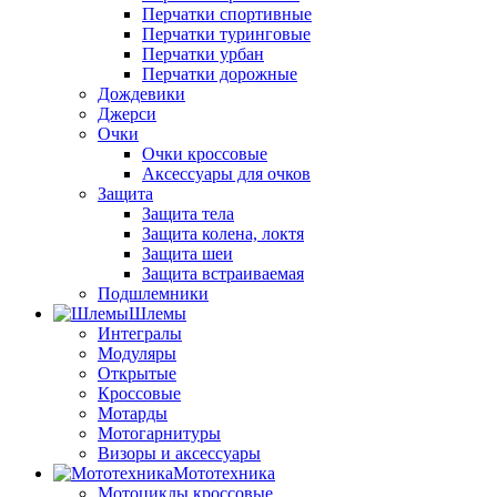
Перчатки спортивные
Перчатки туринговые
Перчатки урбан
Перчатки дорожные
Дождевики
Джерси
Очки
Очки кроссовые
Аксессуары для очков
Защита
Защита тела
Защита колена, локтя
Защита шеи
Защита встраиваемая
Подшлемники
Шлемы
Интегралы
Модуляры
Открытые
Кроссовые
Мотарды
Мотогарнитуры
Визоры и аксессуары
Мототехника
Мотоциклы кроссовые