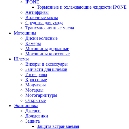
IPONE
Тормозные и охлаждающие жидкости IPONE
Антифризы
Вилочные масла
Средства для ухода
Трансмиссионные масла
Мотошины
Диски колесные
Камеры
Мотошины дорожные
Мотошины кроссовые
Шлемы
Визоры и аксессуары
Запчасти для шлемов
Интегралы
Кроссовые
Модуляры
Мотарды
Мотогарнитуры
Открытые
Экипировка
Джерси
Дождевики
Защита
Защита встраиваемая