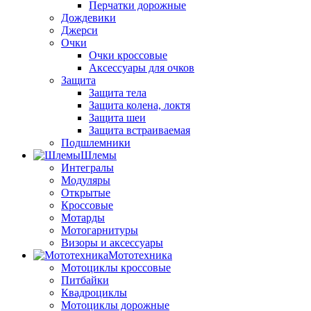
Перчатки дорожные
Дождевики
Джерси
Очки
Очки кроссовые
Аксессуары для очков
Защита
Защита тела
Защита колена, локтя
Защита шеи
Защита встраиваемая
Подшлемники
Шлемы
Интегралы
Модуляры
Открытые
Кроссовые
Мотарды
Мотогарнитуры
Визоры и аксессуары
Мототехника
Мотоциклы кроссовые
Питбайки
Квадроциклы
Мотоциклы дорожные