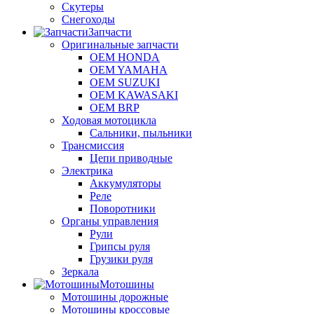
Скутеры
Снегоходы
Запчасти
Оригинальные запчасти
OEM HONDA
OEM YAMAHA
OEM SUZUKI
OEM KAWASAKI
OEM BRP
Ходовая мотоцикла
Сальники, пыльники
Трансмиссия
Цепи приводные
Электрика
Аккумуляторы
Реле
Поворотники
Органы управления
Рули
Грипсы руля
Грузики руля
Зеркала
Мотошины
Мотошины дорожные
Мотошины кроссовые