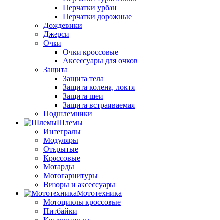
Перчатки урбан
Перчатки дорожные
Дождевики
Джерси
Очки
Очки кроссовые
Аксессуары для очков
Защита
Защита тела
Защита колена, локтя
Защита шеи
Защита встраиваемая
Подшлемники
Шлемы
Интегралы
Модуляры
Открытые
Кроссовые
Мотарды
Мотогарнитуры
Визоры и аксессуары
Мототехника
Мотоциклы кроссовые
Питбайки
Квадроциклы