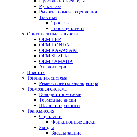
Проставки стоек руля
Ручки газа
Рычаги тормоза, сцепления
Тросики
Трос газа
Трос сцепления
Оригинальные запчасти
OEM BRP
OEM HONDA
OEM KAWASAKI
OEM SUZUKI
OEM YAMAHA
Аналоги ориг
Пластик
Топливная система
Ремкомплекты карбюратора
Тормозная система
Колодки тормозные
Тормозные диски
Шланги и фитинги
Трансмиссия
Cцепление
Фрикционные диски
Звезды
Звезды задние