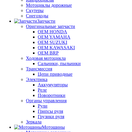
Мотоциклы дорожные
Скутеры
Снегоходы
Запчасти
Оригинальные запчасти
OEM HONDA
OEM YAMAHA
OEM SUZUKI
OEM KAWASAKI
OEM BRP
Ходовая мотоцикла
Сальники, пыльники
Трансмиссия
Цепи приводные
Электрика
Аккумуляторы
Реле
Поворотники
Органы управления
Рули
Грипсы руля
Грузики руля
Зеркала
Мотошины