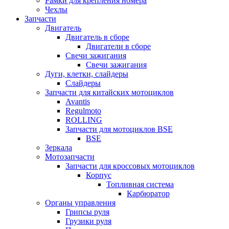
Рамки для крепления номера
Чехлы
Запчасти
Двигатель
Двигатель в сборе
Двигатели в сборе
Свечи зажигания
Свечи зажигания
Дуги, клетки, слайдеры
Слайдеры
Запчасти для китайских мотоциклов
Avantis
Regulmoto
ROLLING
Запчасти для мотоциклов BSE
BSE
Зеркала
Мотозапчасти
Запчасти для кроссовых мотоциклов
Корпус
Топливная система
Карбюратор
Органы управления
Грипсы руля
Грузики руля