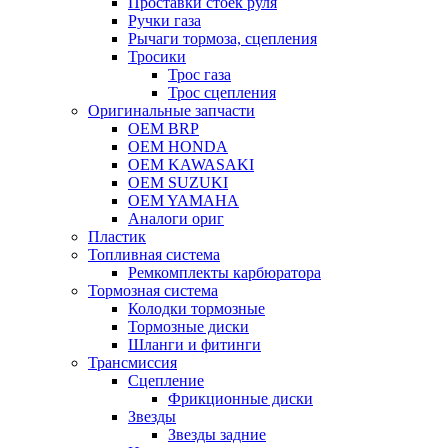
Проставки стоек руля
Ручки газа
Рычаги тормоза, сцепления
Тросики
Трос газа
Трос сцепления
Оригинальные запчасти
OEM BRP
OEM HONDA
OEM KAWASAKI
OEM SUZUKI
OEM YAMAHA
Аналоги ориг
Пластик
Топливная система
Ремкомплекты карбюратора
Тормозная система
Колодки тормозные
Тормозные диски
Шланги и фитинги
Трансмиссия
Cцепление
Фрикционные диски
Звезды
Звезды задние