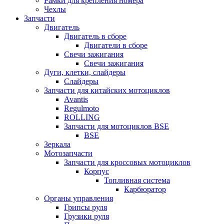
Рамки для крепления номера
Чехлы
Запчасти
Двигатель
Двигатель в сборе
Двигатели в сборе
Свечи зажигания
Свечи зажигания
Дуги, клетки, слайдеры
Слайдеры
Запчасти для китайских мотоциклов
Avantis
Regulmoto
ROLLING
Запчасти для мотоциклов BSE
BSE
Зеркала
Мотозапчасти
Запчасти для кроссовых мотоциклов
Корпус
Топливная система
Карбюратор
Органы управления
Грипсы руля
Грузики руля