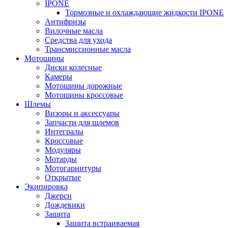
IPONE
Тормозные и охлаждающие жидкости IPONE
Антифризы
Вилочные масла
Средства для ухода
Трансмиссионные масла
Мотошины
Диски колесные
Камеры
Мотошины дорожные
Мотошины кроссовые
Шлемы
Визоры и аксессуары
Запчасти для шлемов
Интегралы
Кроссовые
Модуляры
Мотарды
Мотогарнитуры
Открытые
Экипировка
Джерси
Дождевики
Защита
Защита встраиваемая