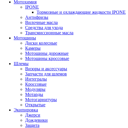
Мотохимия
IPONE
Тормозные и охлаждающие жидкости IPONE
Антифризы
Вилочные масла
Средства для ухода
Трансмиссионные масла
Мотошины
Диски колесные
Камеры
Мотошины дорожные
Мотошины кроссовые
Шлемы
Визоры и аксессуары
Запчасти для шлемов
Интегралы
Кроссовые
Модуляры
Мотарды
Мотогарнитуры
Открытые
Экипировка
Джерси
Дождевики
Защита