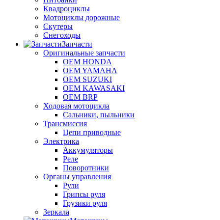
Квадроциклы
Мотоциклы дорожные
Скутеры
Снегоходы
Запчасти
Оригинальные запчасти
OEM HONDA
OEM YAMAHA
OEM SUZUKI
OEM KAWASAKI
OEM BRP
Ходовая мотоцикла
Сальники, пыльники
Трансмиссия
Цепи приводные
Электрика
Аккумуляторы
Реле
Поворотники
Органы управления
Рули
Грипсы руля
Грузики руля
Зеркала