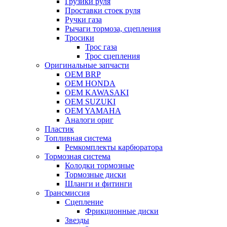
Грузики руля
Проставки стоек руля
Ручки газа
Рычаги тормоза, сцепления
Тросики
Трос газа
Трос сцепления
Оригинальные запчасти
OEM BRP
OEM HONDA
OEM KAWASAKI
OEM SUZUKI
OEM YAMAHA
Аналоги ориг
Пластик
Топливная система
Ремкомплекты карбюратора
Тормозная система
Колодки тормозные
Тормозные диски
Шланги и фитинги
Трансмиссия
Cцепление
Фрикционные диски
Звезды