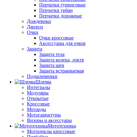
Перчатки туринговые
Перчатки урбан
Перчатки дорожные
Дождевики
Джерси
Очки
Очки кроссовые
Аксессуары для очков
Защита
Защита тела
Защита колена, локтя
Защита шеи
Защита встраиваемая
Подшлемники
Шлемы
Интегралы
Модуляры
Открытые
Кроссовые
Мотарды
Мотогарнитуры
Визоры и аксессуары
Мототехника
Мотоциклы кроссовые
Питбайки