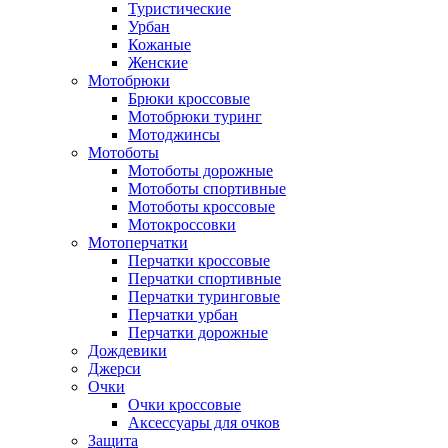
Туристические
Урбан
Кожаные
Женские
Мотобрюки
Брюки кроссовые
Мотобрюки туринг
Мотоджинсы
Мотоботы
Мотоботы дорожные
Мотоботы спортивные
Мотоботы кроссовые
Мотокроссовки
Мотоперчатки
Перчатки кроссовые
Перчатки спортивные
Перчатки туринговые
Перчатки урбан
Перчатки дорожные
Дождевики
Джерси
Очки
Очки кроссовые
Аксессуары для очков
Защита