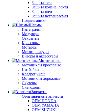
Защита тела
Защита колена, локтя
Защита шеи
Защита встраиваемая
Подшлемники
Шлемы
Интегралы
Модуляры
Открытые
Кроссовые
Мотарды
Мотогарнитуры
Визоры и аксессуары
Мототехника
Мотоциклы кроссовые
Питбайки
Квадроциклы
Мотоциклы дорожные
Скутеры
Снегоходы
Запчасти
Оригинальные запчасти
OEM HONDA
OEM YAMAHA
OEM SUZUKI