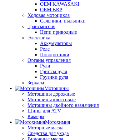
OEM KAWASAKI
OEM BRP
Ходовая мотоцикла
Сальники, пыльники
Трансмиссия
Цепи приводные
Электрика
Аккумуляторы
Реле
Поворотники
Органы управления
Рули
Грипсы руля
Грузики руля
Зеркала
Мотошины
Мотошины дорожные
Мотошины кроссовые
Мотошины двойного назначения
Шины для ATV
Камеры
Мотохимия
Моторные масла
Средства для ухода
Вилочные масла