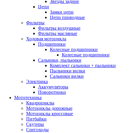
Звезды задние
Цепи
Замки цепи
Цепи приводные
Фильтры
Фильтры воздушные
Фильтры масляные
Ходовая мотоцикла
Подшипники
Колесные подшипники
Колесные подшипники
Сальники, пыльники
Комплект сальники + пыльники
Пыльники вилки
Сальники вилки
Электрика
Аккумуляторы
Поворотники
Мототехника
Квадроциклы
Мотоциклы дорожные
Мотоциклы кроссовые
Питбайки
Скутеры
Снегоходы