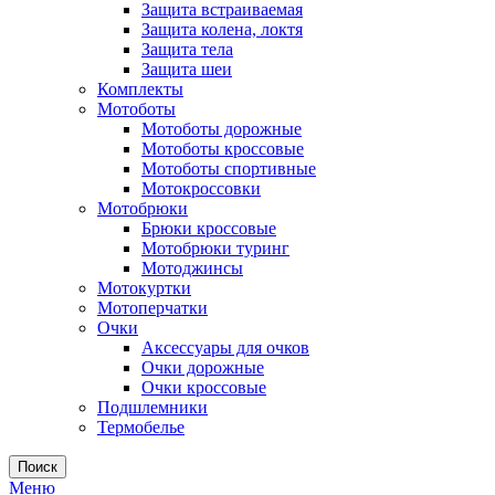
Защита встраиваемая
Защита колена, локтя
Защита тела
Защита шеи
Комплекты
Мотоботы
Мотоботы дорожные
Мотоботы кроссовые
Мотоботы спортивные
Мотокроссовки
Мотобрюки
Брюки кроссовые
Мотобрюки туринг
Мотоджинсы
Мотокуртки
Мотоперчатки
Очки
Аксессуары для очков
Очки дорожные
Очки кроссовые
Подшлемники
Термобелье
Поиск
Меню