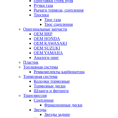
Проставки стоек руля
Ручки газа
Рычаги тормоза, сцепления
Тросики
Трос газа
Трос сцепления
Оригинальные запчасти
OEM BRP
OEM HONDA
OEM KAWASAKI
OEM SUZUKI
OEM YAMAHA
Аналоги ориг
Пластик
Топливная система
Ремкомплекты карбюратора
Тормозная система
Колодки тормозные
Тормозные диски
Шланги и фитинги
Трансмиссия
Cцепление
Фрикционные диски
Звезды
Звезды задние