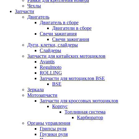
Рамки для крепления номера
Чехлы
Запчасти
Двигатель
Двигатель в сборе
Двигатели в сборе
Свечи зажигания
Свечи зажигания
Дуги, клетки, слайдеры
Слайдеры
Запчасти для китайских мотоциклов
Avantis
Regulmoto
ROLLING
Запчасти для мотоциклов BSE
BSE
Зеркала
Мотозапчасти
Запчасти для кроссовых мотоциклов
Корпус
Топливная система
Карбюратор
Органы управления
Грипсы руля
Грузики руля