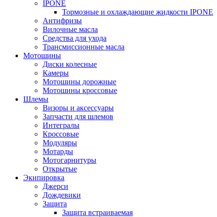
IPONE
Тормозные и охлаждающие жидкости IPONE
Антифризы
Вилочные масла
Средства для ухода
Трансмиссионные масла
Мотошины
Диски колесные
Камеры
Мотошины дорожные
Мотошины кроссовые
Шлемы
Визоры и аксессуары
Запчасти для шлемов
Интегралы
Кроссовые
Модуляры
Мотарды
Мотогарнитуры
Открытые
Экипировка
Джерси
Дождевики
Защита
Защита встраиваемая