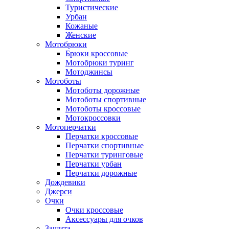
Туристические
Урбан
Кожаные
Женские
Мотобрюки
Брюки кроссовые
Мотобрюки туринг
Мотоджинсы
Мотоботы
Мотоботы дорожные
Мотоботы спортивные
Мотоботы кроссовые
Мотокроссовки
Мотоперчатки
Перчатки кроссовые
Перчатки спортивные
Перчатки туринговые
Перчатки урбан
Перчатки дорожные
Дождевики
Джерси
Очки
Очки кроссовые
Аксессуары для очков
Защита