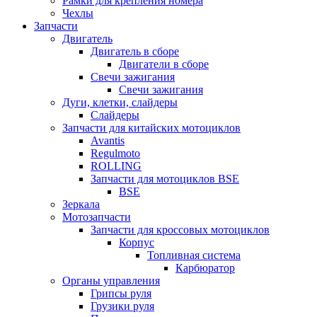
Рамки для крепления номера
Чехлы
Запчасти
Двигатель
Двигатель в сборе
Двигатели в сборе
Свечи зажигания
Свечи зажигания
Дуги, клетки, слайдеры
Слайдеры
Запчасти для китайских мотоциклов
Avantis
Regulmoto
ROLLING
Запчасти для мотоциклов BSE
BSE
Зеркала
Мотозапчасти
Запчасти для кроссовых мотоциклов
Корпус
Топливная система
Карбюратор
Органы управления
Грипсы руля
Грузики руля