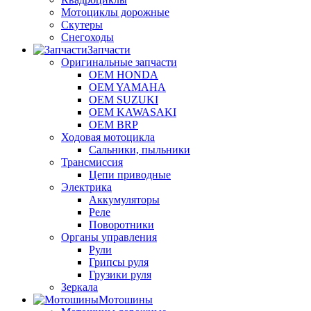
Мотоциклы дорожные
Скутеры
Снегоходы
Запчасти
Оригинальные запчасти
OEM HONDA
OEM YAMAHA
OEM SUZUKI
OEM KAWASAKI
OEM BRP
Ходовая мотоцикла
Сальники, пыльники
Трансмиссия
Цепи приводные
Электрика
Аккумуляторы
Реле
Поворотники
Органы управления
Рули
Грипсы руля
Грузики руля
Зеркала
Мотошины