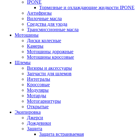
IPONE
Тормозные и охлаждающие жидкости IPONE
Антифризы
Вилочные масла
Средства для ухода
Трансмиссионные масла
Мотошины
Диски колесные
Камеры
Мотошины дорожные
Мотошины кроссовые
Шлемы
Визоры и аксессуары
Запчасти для шлемов
Интегралы
Кроссовые
Модуляры
Мотарды
Мотогарнитуры
Открытые
Экипировка
Джерси
Дождевики
Защита
Защита встраиваемая