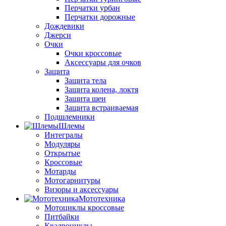
Перчатки урбан
Перчатки дорожные
Дождевики
Джерси
Очки
Очки кроссовые
Аксессуары для очков
Защита
Защита тела
Защита колена, локтя
Защита шеи
Защита встраиваемая
Подшлемники
Шлемы
Интегралы
Модуляры
Открытые
Кроссовые
Мотарды
Мотогарнитуры
Визоры и аксессуары
Мототехника
Мотоциклы кроссовые
Питбайки
Квадроциклы