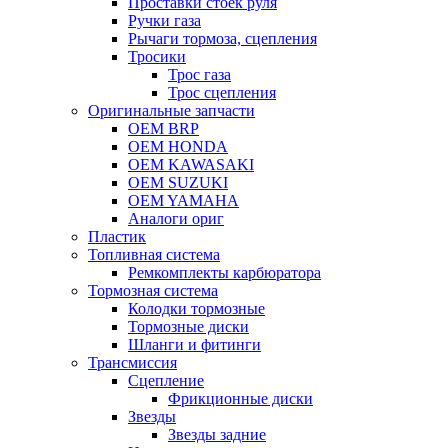
Проставки стоек руля
Ручки газа
Рычаги тормоза, сцепления
Тросики
Трос газа
Трос сцепления
Оригинальные запчасти
OEM BRP
OEM HONDA
OEM KAWASAKI
OEM SUZUKI
OEM YAMAHA
Аналоги ориг
Пластик
Топливная система
Ремкомплекты карбюратора
Тормозная система
Колодки тормозные
Тормозные диски
Шланги и фитинги
Трансмиссия
Cцепление
Фрикционные диски
Звезды
Звезды задние