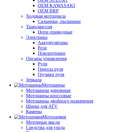
OEM SUZUKI
OEM KAWASAKI
OEM BRP
Ходовая мотоцикла
Сальники, пыльники
Трансмиссия
Цепи приводные
Электрика
Аккумуляторы
Реле
Поворотники
Органы управления
Рули
Грипсы руля
Грузики руля
Зеркала
Мотошины
Мотошины дорожные
Мотошины кроссовые
Мотошины двойного назначения
Шины для ATV
Камеры
Мотохимия
Моторные масла
Средства для ухода