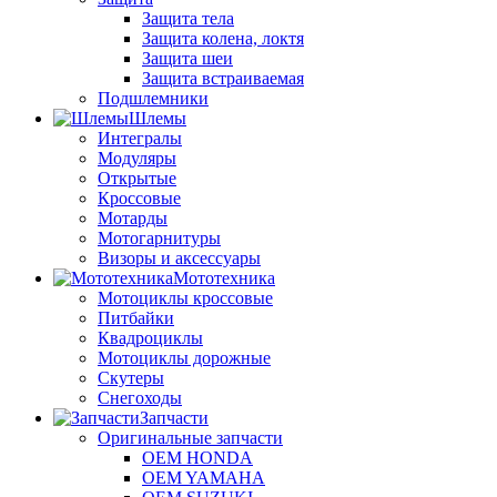
Защита тела
Защита колена, локтя
Защита шеи
Защита встраиваемая
Подшлемники
Шлемы
Интегралы
Модуляры
Открытые
Кроссовые
Мотарды
Мотогарнитуры
Визоры и аксессуары
Мототехника
Мотоциклы кроссовые
Питбайки
Квадроциклы
Мотоциклы дорожные
Скутеры
Снегоходы
Запчасти
Оригинальные запчасти
OEM HONDA
OEM YAMAHA