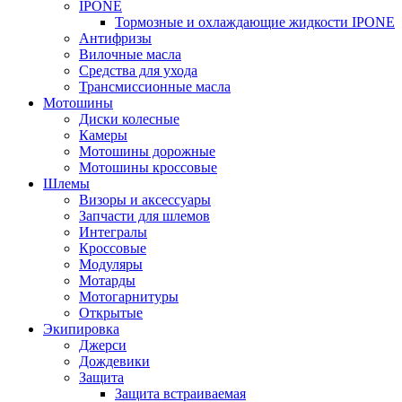
IPONE
Тормозные и охлаждающие жидкости IPONE
Антифризы
Вилочные масла
Средства для ухода
Трансмиссионные масла
Мотошины
Диски колесные
Камеры
Мотошины дорожные
Мотошины кроссовые
Шлемы
Визоры и аксессуары
Запчасти для шлемов
Интегралы
Кроссовые
Модуляры
Мотарды
Мотогарнитуры
Открытые
Экипировка
Джерси
Дождевики
Защита
Защита встраиваемая