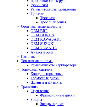
Проставки стоек руля
Ручки газа
Рычаги тормоза, сцепления
Тросики
Трос газа
Трос сцепления
Оригинальные запчасти
OEM BRP
OEM HONDA
OEM KAWASAKI
OEM SUZUKI
OEM YAMAHA
Аналоги ориг
Пластик
Топливная система
Ремкомплекты карбюратора
Тормозная система
Колодки тормозные
Тормозные диски
Шланги и фитинги
Трансмиссия
Cцепление
Фрикционные диски
Звезды
Звезды задние