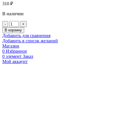
310
₽
В наличии
Количество
товара
В корзину
Болт
Добавить для сравнения
сливной,
Добавить в список желаний
Suzuki
Магазин
оригинал,
0
Избранное
0924714002000
0
элемент
Заказ
Мой аккаунт