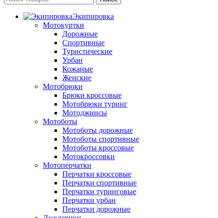
Экипировка
Мотокуртки
Дорожные
Спортивные
Туристические
Урбан
Кожаные
Женские
Мотобрюки
Брюки кроссовые
Мотобрюки туринг
Мотоджинсы
Мотоботы
Мотоботы дорожные
Мотоботы спортивные
Мотоботы кроссовые
Мотокроссовки
Мотоперчатки
Перчатки кроссовые
Перчатки спортивные
Перчатки туринговые
Перчатки урбан
Перчатки дорожные
Дождевики