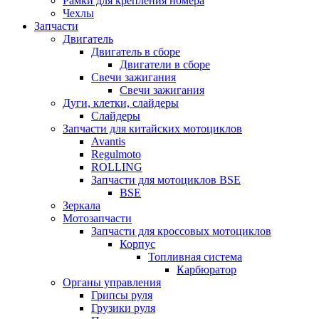
Рамки для крепления номера
Чехлы
Запчасти
Двигатель
Двигатель в сборе
Двигатели в сборе
Свечи зажигания
Свечи зажигания
Дуги, клетки, слайдеры
Слайдеры
Запчасти для китайских мотоциклов
Avantis
Regulmoto
ROLLING
Запчасти для мотоциклов BSE
BSE
Зеркала
Мотозапчасти
Запчасти для кроссовых мотоциклов
Корпус
Топливная система
Карбюратор
Органы управления
Грипсы руля
Грузики руля