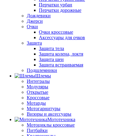
Перчатки урбан
Перчатки дорожные
Дождевики
Джерси
Очки
Очки кроссовые
Аксессуары для очков
Защита
Защита тела
Защита колена, локтя
Защита шеи
Защита встраиваемая
Подшлемники
Шлемы
Интегралы
Модуляры
Открытые
Кроссовые
Мотарды
Мотогарнитуры
Визоры и аксессуары
Мототехника
Мотоциклы кроссовые
Питбайки
Квадроциклы