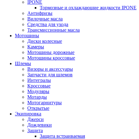
IPONE
Тормозные и охлаждающие жидкости IPONE
Антифризы
Вилочные масла
Средства для ухода
Трансмиссионные масла
Мотошины
Диски колесные
Камеры
Мотошины дорожные
Мотошины кроссовые
Шлемы
Визоры и аксессуары
Запчасти для шлемов
Интегралы
Кроссовые
Модуляры
Мотарды
Мотогарнитуры
Открытые
Экипировка
Джерси
Дождевики
Защита
Защита встраиваемая