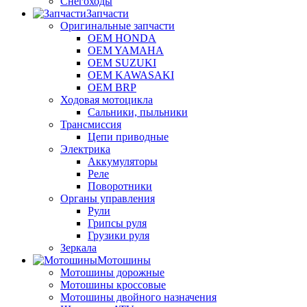
Снегоходы
Запчасти
Оригинальные запчасти
OEM HONDA
OEM YAMAHA
OEM SUZUKI
OEM KAWASAKI
OEM BRP
Ходовая мотоцикла
Сальники, пыльники
Трансмиссия
Цепи приводные
Электрика
Аккумуляторы
Реле
Поворотники
Органы управления
Рули
Грипсы руля
Грузики руля
Зеркала
Мотошины
Мотошины дорожные
Мотошины кроссовые
Мотошины двойного назначения