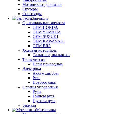
Мотоциклы дорожные
Скутеры
Снегоходы
Запчасти
Оригинальные запчасти
OEM HONDA
OEM YAMAHA
OEM SUZUKI
OEM KAWASAKI
OEM BRP
Ходовая мотоцикла
Сальники, пыльники
Трансмиссия
Цепи приводные
Электрика
Аккумуляторы
Реле
Поворотники
Органы управления
Рули
Грипсы руля
Грузики руля
Зеркала
Мотошины