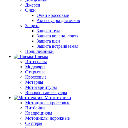
Джерси
Очки
Очки кроссовые
Аксессуары для очков
Защита
Защита тела
Защита колена, локтя
Защита шеи
Защита встраиваемая
Подшлемники
Шлемы
Интегралы
Модуляры
Открытые
Кроссовые
Мотарды
Мотогарнитуры
Визоры и аксессуары
Мототехника
Мотоциклы кроссовые
Питбайки
Квадроциклы
Мотоциклы дорожные
Скутеры