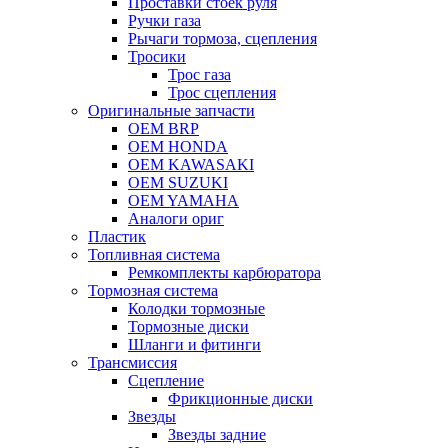
Проставки стоек руля
Ручки газа
Рычаги тормоза, сцепления
Тросики
Трос газа
Трос сцепления
Оригинальные запчасти
OEM BRP
OEM HONDA
OEM KAWASAKI
OEM SUZUKI
OEM YAMAHA
Аналоги ориг
Пластик
Топливная система
Ремкомплекты карбюратора
Тормозная система
Колодки тормозные
Тормозные диски
Шланги и фитинги
Трансмиссия
Cцепление
Фрикционные диски
Звезды
Звезды задние