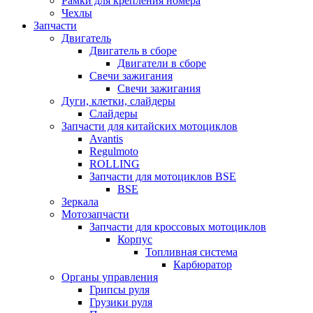
Рамки для крепления номера
Чехлы
Запчасти
Двигатель
Двигатель в сборе
Двигатели в сборе
Свечи зажигания
Свечи зажигания
Дуги, клетки, слайдеры
Слайдеры
Запчасти для китайских мотоциклов
Avantis
Regulmoto
ROLLING
Запчасти для мотоциклов BSE
BSE
Зеркала
Мотозапчасти
Запчасти для кроссовых мотоциклов
Корпус
Топливная система
Карбюратор
Органы управления
Грипсы руля
Грузики руля