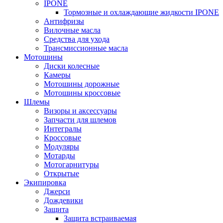
IPONE
Тормозные и охлаждающие жидкости IPONE
Антифризы
Вилочные масла
Средства для ухода
Трансмиссионные масла
Мотошины
Диски колесные
Камеры
Мотошины дорожные
Мотошины кроссовые
Шлемы
Визоры и аксессуары
Запчасти для шлемов
Интегралы
Кроссовые
Модуляры
Мотарды
Мотогарнитуры
Открытые
Экипировка
Джерси
Дождевики
Защита
Защита встраиваемая