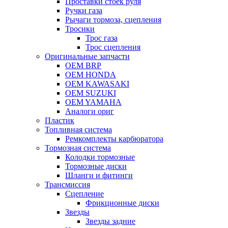
Проставки стоек руля
Ручки газа
Рычаги тормоза, сцепления
Тросики
Трос газа
Трос сцепления
Оригинальные запчасти
OEM BRP
OEM HONDA
OEM KAWASAKI
OEM SUZUKI
OEM YAMAHA
Аналоги ориг
Пластик
Топливная система
Ремкомплекты карбюратора
Тормозная система
Колодки тормозные
Тормозные диски
Шланги и фитинги
Трансмиссия
Cцепление
Фрикционные диски
Звезды
Звезды задние