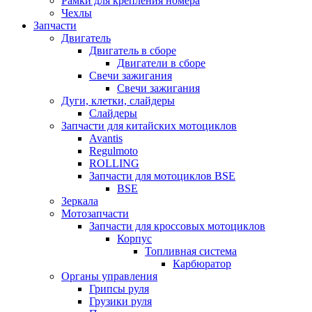
Рамки для крепления номера
Чехлы
Запчасти
Двигатель
Двигатель в сборе
Двигатели в сборе
Свечи зажигания
Свечи зажигания
Дуги, клетки, слайдеры
Слайдеры
Запчасти для китайских мотоциклов
Avantis
Regulmoto
ROLLING
Запчасти для мотоциклов BSE
BSE
Зеркала
Мотозапчасти
Запчасти для кроссовых мотоциклов
Корпус
Топливная система
Карбюратор
Органы управления
Грипсы руля
Грузики руля