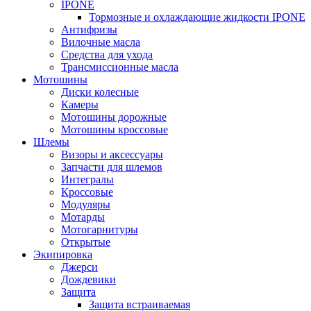
IPONE
Тормозные и охлаждающие жидкости IPONE
Антифризы
Вилочные масла
Средства для ухода
Трансмиссионные масла
Мотошины
Диски колесные
Камеры
Мотошины дорожные
Мотошины кроссовые
Шлемы
Визоры и аксессуары
Запчасти для шлемов
Интегралы
Кроссовые
Модуляры
Мотарды
Мотогарнитуры
Открытые
Экипировка
Джерси
Дождевики
Защита
Защита встраиваемая