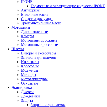
IPONE
Тормозные и охлаждающие жидкости IPONE
Антифризы
Вилочные масла
Средства для ухода
Трансмиссионные масла
Мотошины
Диски колесные
Камеры
Мотошины дорожные
Мотошины кроссовые
Шлемы
Визоры и аксессуары
Запчасти для шлемов
Интегралы
Кроссовые
Модуляры
Мотарды
Мотогарнитуры
Открытые
Экипировка
Джерси
Дождевики
Защита
Защита встраиваемая