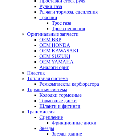
Проставки стоек руля
Ручки газа
Рычаги тормоза, сцепления
Тросики
Трос газа
Трос сцепления
Оригинальные запчасти
OEM BRP
OEM HONDA
OEM KAWASAKI
OEM SUZUKI
OEM YAMAHA
Аналоги ориг
Пластик
Топливная система
Ремкомплекты карбюратора
Тормозная система
Колодки тормозные
Тормозные диски
Шланги и фитинги
Трансмиссия
Cцепление
Фрикционные диски
Звезды
Звезды задние