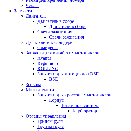
Рамки для крепления номера
Чехлы
Запчасти
Двигатель
Двигатель в сборе
Двигатели в сборе
Свечи зажигания
Свечи зажигания
Дуги, клетки, слайдеры
Слайдеры
Запчасти для китайских мотоциклов
Avantis
Regulmoto
ROLLING
Запчасти для мотоциклов BSE
BSE
Зеркала
Мотозапчасти
Запчасти для кроссовых мотоциклов
Корпус
Топливная система
Карбюратор
Органы управления
Грипсы руля
Грузики руля