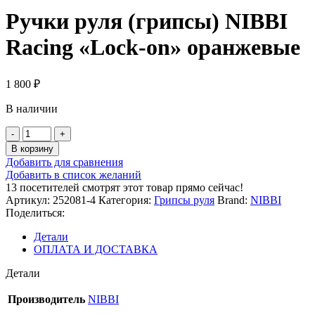
Ручки руля (грипсы) NIBBI
Racing «Lock-on» оранжевые
1 800
₽
В наличии
Количество
товара
В корзину
Ручки
Добавить для сравнения
руля
Добавить в список желаний
(грипсы)
13
посетителей смотрят этот товар прямо сейчас!
NIBBI
Артикул:
252081-4
Категория:
Грипсы руля
Brand:
NIBBI
Racing
Поделиться:
"Lock-
on"
Детали
оранжевые
ОПЛАТА И ДОСТАВКА
Детали
Производитель
NIBBI