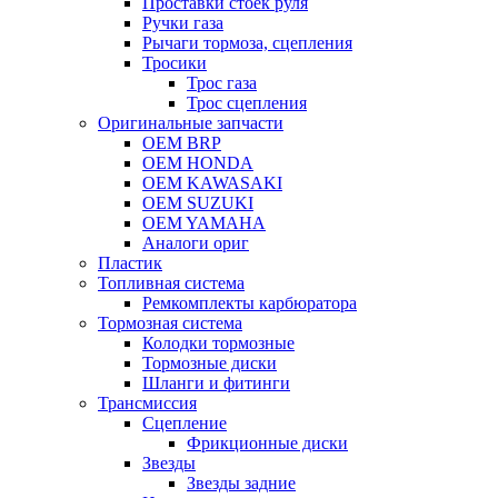
Проставки стоек руля
Ручки газа
Рычаги тормоза, сцепления
Тросики
Трос газа
Трос сцепления
Оригинальные запчасти
OEM BRP
OEM HONDA
OEM KAWASAKI
OEM SUZUKI
OEM YAMAHA
Аналоги ориг
Пластик
Топливная система
Ремкомплекты карбюратора
Тормозная система
Колодки тормозные
Тормозные диски
Шланги и фитинги
Трансмиссия
Cцепление
Фрикционные диски
Звезды
Звезды задние