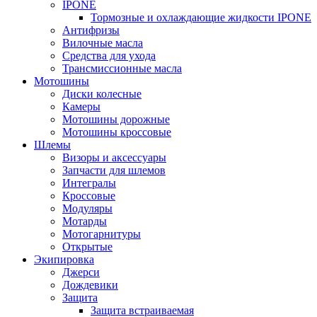
IPONE
Тормозные и охлаждающие жидкости IPONE
Антифризы
Вилочные масла
Средства для ухода
Трансмиссионные масла
Мотошины
Диски колесные
Камеры
Мотошины дорожные
Мотошины кроссовые
Шлемы
Визоры и аксессуары
Запчасти для шлемов
Интегралы
Кроссовые
Модуляры
Мотарды
Мотогарнитуры
Открытые
Экипировка
Джерси
Дождевики
Защита
Защита встраиваемая