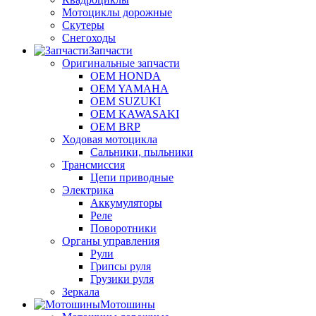
Мотоциклы дорожные
Скутеры
Снегоходы
Запчасти
Оригинальные запчасти
OEM HONDA
OEM YAMAHA
OEM SUZUKI
OEM KAWASAKI
OEM BRP
Ходовая мотоцикла
Сальники, пыльники
Трансмиссия
Цепи приводные
Электрика
Аккумуляторы
Реле
Поворотники
Органы управления
Рули
Грипсы руля
Грузики руля
Зеркала
Мотошины