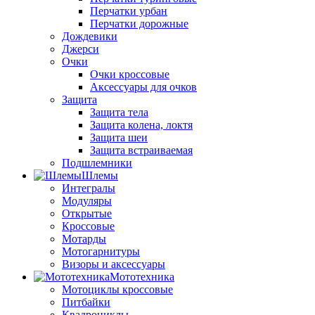
Перчатки урбан
Перчатки дорожные
Дождевики
Джерси
Очки
Очки кроссовые
Аксессуары для очков
Защита
Защита тела
Защита колена, локтя
Защита шеи
Защита встраиваемая
Подшлемники
Шлемы
Интегралы
Модуляры
Открытые
Кроссовые
Мотарды
Мотогарнитуры
Визоры и аксессуары
Мототехника
Мотоциклы кроссовые
Питбайки
Квадроциклы