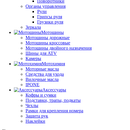
Поворотники
Органы управления
Рули
Грипсы руля
Грузики руля
Зеркала
Мотошины
Мотошины дорожные
Мотошины кроссовые
Мотошины двойного назначения
Шины для ATV
Камеры
Мотохимия
Моторные масла
Средства для ухода
Вилочные масла
IPONE
Аксессуары
Кофры и сумки
Подставки, трапы, подкаты
Чехлы
Рамки для крепления номера
Защита рук
Наклейки