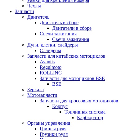
Рамки для крепления номера
Чехлы
Запчасти
Двигатель
Двигатель в сборе
Двигатели в сборе
Свечи зажигания
Свечи зажигания
Дуги, клетки, слайдеры
Слайдеры
Запчасти для китайских мотоциклов
Avantis
Regulmoto
ROLLING
Запчасти для мотоциклов BSE
BSE
Зеркала
Мотозапчасти
Запчасти для кроссовых мотоциклов
Корпус
Топливная система
Карбюратор
Органы управления
Грипсы руля
Грузики руля