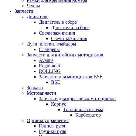
Рамки для крепления номера
Чехлы
Запчасти
Двигатель
Двигатель в сборе
Двигатели в сборе
Свечи зажигания
Свечи зажигания
Дуги, клетки, слайдеры
Слайдеры
Запчасти для китайских мотоциклов
Avantis
Regulmoto
ROLLING
Запчасти для мотоциклов BSE
BSE
Зеркала
Мотозапчасти
Запчасти для кроссовых мотоциклов
Корпус
Топливная система
Карбюратор
Органы управления
Грипсы руля
Грузики руля