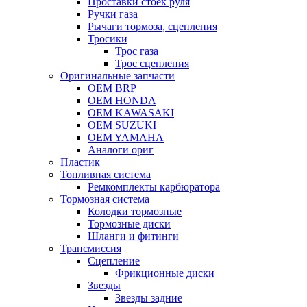
Проставки стоек руля
Ручки газа
Рычаги тормоза, сцепления
Тросики
Трос газа
Трос сцепления
Оригинальные запчасти
OEM BRP
OEM HONDA
OEM KAWASAKI
OEM SUZUKI
OEM YAMAHA
Аналоги ориг
Пластик
Топливная система
Ремкомплекты карбюратора
Тормозная система
Колодки тормозные
Тормозные диски
Шланги и фитинги
Трансмиссия
Cцепление
Фрикционные диски
Звезды
Звезды задние