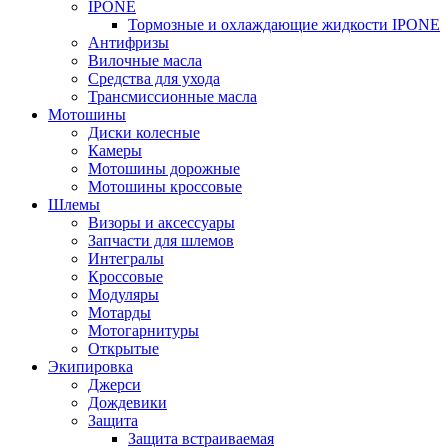
IPONE
Тормозные и охлаждающие жидкости IPONE
Антифризы
Вилочные масла
Средства для ухода
Трансмиссионные масла
Мотошины
Диски колесные
Камеры
Мотошины дорожные
Мотошины кроссовые
Шлемы
Визоры и аксессуары
Запчасти для шлемов
Интегралы
Кроссовые
Модуляры
Мотарды
Мотогарнитуры
Открытые
Экипировка
Джерси
Дождевики
Защита
Защита встраиваемая