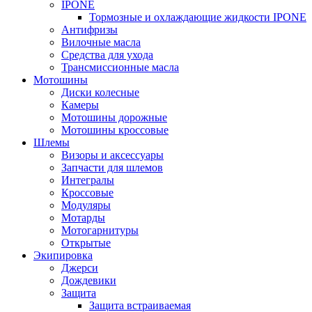
IPONE
Тормозные и охлаждающие жидкости IPONE
Антифризы
Вилочные масла
Средства для ухода
Трансмиссионные масла
Мотошины
Диски колесные
Камеры
Мотошины дорожные
Мотошины кроссовые
Шлемы
Визоры и аксессуары
Запчасти для шлемов
Интегралы
Кроссовые
Модуляры
Мотарды
Мотогарнитуры
Открытые
Экипировка
Джерси
Дождевики
Защита
Защита встраиваемая