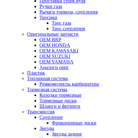
Проставки стоек руля
Ручки газа
Рычаги тормоза, сцепления
Тросики
Трос газа
Трос сцепления
Оригинальные запчасти
OEM BRP
OEM HONDA
OEM KAWASAKI
OEM SUZUKI
OEM YAMAHA
Аналоги ориг
Пластик
Топливная система
Ремкомплекты карбюратора
Тормозная система
Колодки тормозные
Тормозные диски
Шланги и фитинги
Трансмиссия
Cцепление
Фрикционные диски
Звезды
Звезды задние