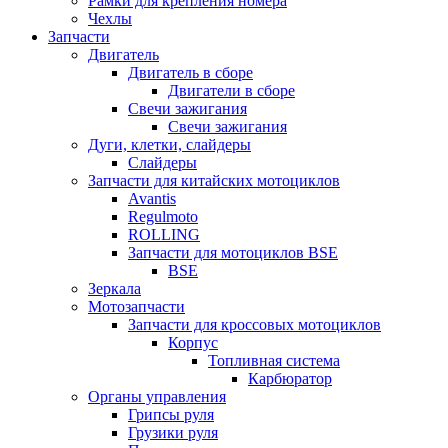
Рамки для крепления номера
Чехлы
Запчасти
Двигатель
Двигатель в сборе
Двигатели в сборе
Свечи зажигания
Свечи зажигания
Дуги, клетки, слайдеры
Слайдеры
Запчасти для китайских мотоциклов
Avantis
Regulmoto
ROLLING
Запчасти для мотоциклов BSE
BSE
Зеркала
Мотозапчасти
Запчасти для кроссовых мотоциклов
Корпус
Топливная система
Карбюратор
Органы управления
Грипсы руля
Грузики руля